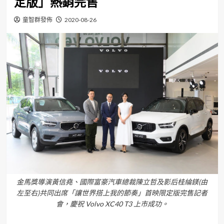
定版」熱銷完售
童智群發佈
2020-08-26
金馬獎導演黃信堯、國際富豪汽車總裁陳立哲及影后桂綸鎂(由
左至右)共同出席「讓世界搭上我的節奏」首映限定版完售記者
會，慶祝 Volvo XC40 T3 上市成功。