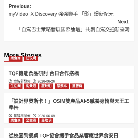
Post
Previous:
myVideo X Discovery 強強聯手 「影」爆新紀元
navigation
Next:
「自駕巴士策略發展國際論壇」共創自駕交通新臺灣
More Stories
樂食尚
莊玟玥
TQF機能食品研討 台日合作搭橋
童智群發佈
2026-06-26
生活樂
消費通
莊玟玥
嚴漢本
童智群
「設計界奧斯卡！」OSIM雙產品AI•5感養身椅與天王工
學椅
童智群發佈
2026-06-09
樂食尚
公益圈
莊玟玥
從校園到餐桌 TQF協會攜手食品業響應世界食安日