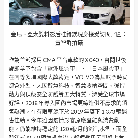
金馬、亞太雙料影后桂綸鎂現身接受訪問／圖：
童智群拍攝
作為首部採用 CMA 平台車款的 XC40，自問世後
旋即拿下包含「歐洲風雲車」、「日本風雲車」
在內等多項國際大獎肯定，VOLVO 為其賦予時尚
都會外型、人因智慧科技、智慧收納空間、強悍
動力與頂級安全防護等五大特質，深受全球市場
好評，2018 年導入國內市場更締造供不應求的銷
售熱潮，在有限車源下於 2019 年寫下 1,373 輛銷
售佳績。今年雖因疫情影響原廠產能與消費動
能，仍能維持穩定的 120 輛/月的銷售水準，而全
新年式 XC40 陸續抵台後，整體銷售表現將上看