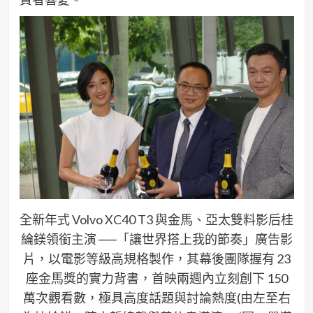
全新年式 Volvo XC40 T3 與金馬、亞太雙料影后桂
綸鎂領銜主演 ──「讓世界搭上我的節奏」廣告影
片，以電影等級高規格製作，其幕後團隊握有 23
座金馬獎的實力背書，首映兩週內立刻創下 150
萬次觀看數，極具高度話題與討論熱度(由左至右