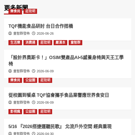
更多新聞
樂食尚
莊玟玥
TQF機能食品研討 台日合作搭橋
童智群發佈
2026-06-26
生活樂
消費通
莊玟玥
嚴漢本
童智群
「設計界奧斯卡！」OSIM雙產品AI•5感養身椅與天王工學
椅
童智群發佈
2026-06-09
樂食尚
公益圈
莊玟玥
從校園到餐桌 TQF協會攜手食品業響應世界食安日
童智群發佈
2026-06-09
影視瘋
公益圈
莊玟玥
5/16 『2026搭捷運聽民歌』 北流戶外空間 經典重現
童智群發佈
2026-04-30