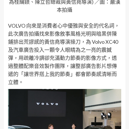
為桂綸鎂、陳立哲總裁與黃信堯導演) ／圖：嚴漢
本拍攝
VOLVO 向來是消費者心中優雅與安全的代名詞，
此次廣告拍攝找來影像敘事風格光明與暗黑併陳
鋪排出荒謬感的黃信堯導演操刀，為 Volvo XC40
及汽車廣告投入一顆令人眼睛為之一亮的震撼
彈，用疏離冷調卻充滿動力節奏的影像方式，透
過整體配樂音效製作團隊，讓整部廣告影片想傳
遞的「讓世界搭上我的節奏」都會節奏感清晰而
立體。