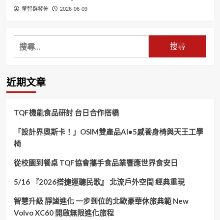
童智群發佈
2026-06-09
搜
尋
關
鍵
近期文章
字:
TQF機能食品研討 台日合作搭橋
「設計界奧斯卡！」OSIM雙產品AI•5感養身椅與天王工學
椅
從校園到餐桌 TQF協會攜手食品業響應世界食安日
5/16 『2026搭捷運聽民歌』 北流戶外空間 經典重現
智慧升級 靜謐進化 一步到位的北歐豪華休旅典範 New
Volvo XC60 開啟無限進化旅程