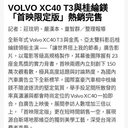
VOLVO XC40 T3與桂綸鎂
「首映限定版」熱銷完售
記者：莊玟玥、嚴漢本、童智群／整理報導
全新年式 Volvo XC40 T3 與金馬、亞太雙料影后桂
綸鎂領銜主演 ──「讓世界搭上我的節奏」廣告影
片，以電影等級高規格製作，其幕後團隊握有 23
座金馬獎的實力背書，首映兩週內立刻創下 150
萬次觀看數，極具高度話題與討論熱度，為國內
汽車廣告立下全新標竿。國際富豪汽車相中桂綸
鎂不隨波逐流的堅定氣質，舉手投足間所散發的
率真瀟灑與都會時尚定位的 Volvo XC40 一拍即
合，自廣告上映後，展間參訪人數增加三倍以
上，「首映限定版」更在短時間銷售一空，展現
源自斯堪地那維亞的獨到美學工藝，深受台灣消
費者喜愛。