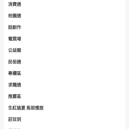
消費通
校園通
話創作
電競場
公益圈
民俗通
專欄區
求職通
推薦區
生紅過夏 馬祖慢旅
莊玟玥