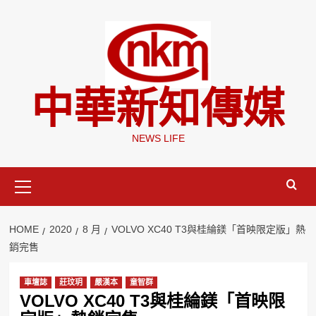
Skip
to
content
中華新知傳媒
NEWS LIFE
Primary
Menu
HOME
2020
8 月
VOLVO XC40 T3與桂綸鎂「首映限定版」熱
銷完售
車壇誌
莊玟玥
嚴漢本
童智群
VOLVO XC40 T3與桂綸鎂「首映限