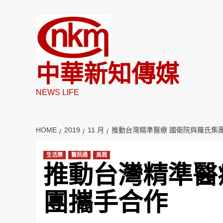
Skip
to
content
中華新知傳媒
NEWS LIFE
HOME
2019
11 月
推動台灣精準醫療 國衛院與羅氏集
生活樂
醫訊通
吳茜
推動台灣精準醫
團攜手合作