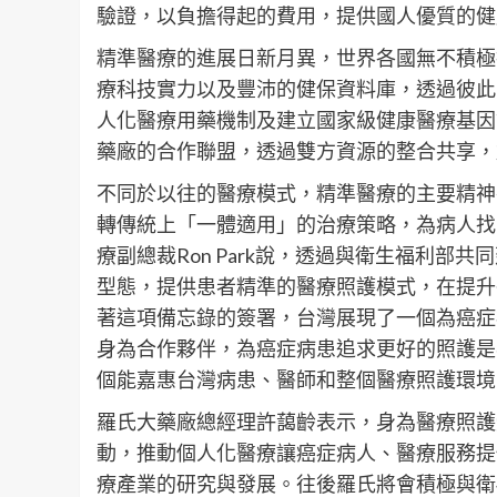
驗證，以負擔得起的費用，提供國人優質的健
精準醫療的進展日新月異，世界各國無不積極
療科技實力以及豐沛的健保資料庫，透過彼此
人化醫療用藥機制及建立國家級健康醫療基因
藥廠的合作聯盟，透過雙方資源的整合共享，
不同於以往的醫療模式，精準醫療的主要精神
轉傳統上「一體適用」的治療策略，為病人找
療副總裁Ron Park說，透過與衛生福利
型態，提供患者精準的醫療照護模式，在提升
著這項備忘錄的簽署，台灣展現了一個為癌症病
身為合作夥伴，為癌症病患追求更好的照護是
個能嘉惠台灣病患、醫師和整個醫療照護環境
羅氏大藥廠總經理許藹齡表示，身為醫療照護
動，推動個人化醫療讓癌症病人、醫療服務提
療產業的研究與發展。往後羅氏將會積極與衛