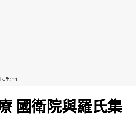
團攜手合作
療 國衛院與羅氏集