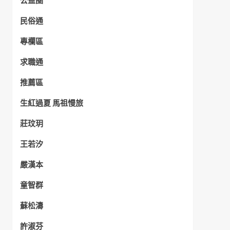
公益圈
民俗通
專欄區
求職通
推薦區
生紅過夏 馬祖慢旅
莊玟玥
王若汐
嚴漢本
童智群
蘇松濤
許淑芬