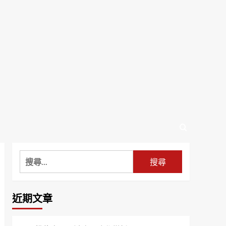
搜
尋
關
鍵
近期文章
字: