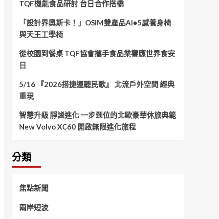
TQF機能食品研討 台日合作搭橋
「設計界奧斯卡！」OSIM雙產品AI•5感養身椅
與天王工學椅
從校園到餐桌 TQF協會攜手食品業響應世界食安
日
5/16 『2026搭捷運聽民歌』 北流戶外空間 經典
重現
智慧升級 靜謐進化 一步到位的北歐豪華休旅典範
New Volvo XC60 開啟無限進化旅程
分類
焦點新聞
兩岸短波