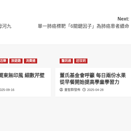
Next:
母河九
單一肺癌標靶「6關鍵因子」為肺癌患者續命
活樂
旅遊趣
消費通
醫訊通
莊玟玥
閩東無印風 細數芹壁
董氏基金會呼籲 每日兩份水果
從早餐開始提高學童學習力
025-09-16
童智群發佈
2025-04-28