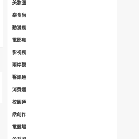
美妝圈
樂食尚
動漫瘋
電影瘋
影視瘋
兩岸觀
醫訊通
消費通
校園通
話創作
電競場