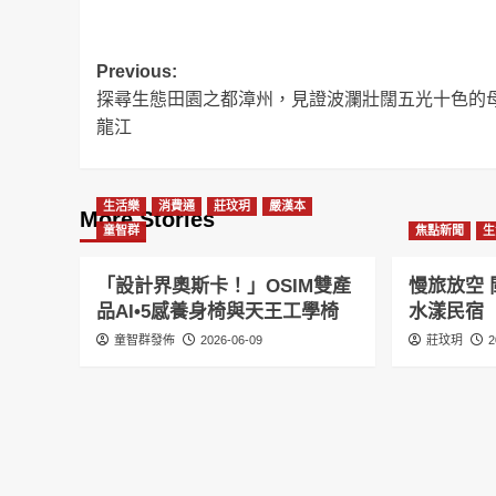
Post
Previous:
探尋生態田園之都漳州，見證波瀾壯闊五光十色的
navigation
龍江
生活樂
消費通
莊玟玥
嚴漢本
More Stories
童智群
焦點新聞
生
「設計界奧斯卡！」OSIM雙產
慢旅放空 
品AI•5感養身椅與天王工學椅
水漾民宿
童智群發佈
2026-06-09
莊玟玥
2