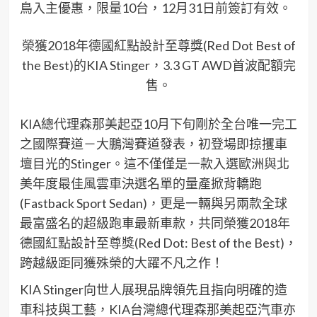
鳥入主優惠，限量10台，12月31日前簽訂有效。
榮獲2018年德國紅點設計至尊獎(Red Dot Best of
the Best)的KIA Stinger，3.3 GT AWD首波配額完
售。
KIA總代理森那美起亞10月下旬剛於全台唯一完工
之國際賽道－大鵬灣賽道發表，初登場即掠攫車
壇目光的Stinger。這不僅僅是一款入選歐洲與北
美年度最佳風雲車決選名單的量產掀背轎跑
(Fastback Sport Sedan)，更是一輛與另兩款全球
最富盛名的超級跑車最新車款，共同榮獲2018年
德國紅點設計至尊獎(Red Dot: Best of the Best)，
跨越級距同獲殊榮的大躍不凡之作！
KIA Stinger向世人展現品牌領先且指向明確的造
車科技與工藝，KIA台灣總代理森那美起亞汽車亦