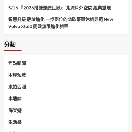
5/16 『2026搭捷運聽民歌』 北流戶外空間 經典重現
智慧升級 靜謐進化 一步到位的北歐豪華休旅典範 New
Volvo XC60 開啟無限進化旅程
分類
焦點新聞
兩岸短波
東拍西照
車壇誌
海棠遊
生活樂