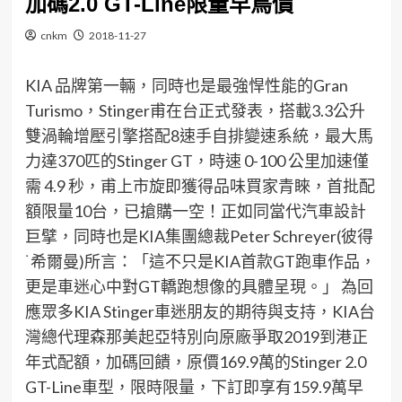
加碼2.0 GT-Line限量早鳥價
cnkm
2018-11-27
KIA 品牌第一輛，同時也是最強悍性能的Gran
Turismo，Stinger甫在台正式發表，搭載3.3公升
雙渦輪增壓引擎搭配8速手自排變速系統，最大馬
力達370匹的Stinger GT，時速 0-100 公里加速僅
需 4.9 秒，甫上市旋即獲得品味買家青睞，首批配
額限量10台，已搶購一空！正如同當代汽車設計
巨擘，同時也是KIA集團總裁Peter Schreyer(彼得
˙希爾曼)所言：「這不只是KIA首款GT跑車作品，
更是車迷心中對GT轎跑想像的具體呈現。」 為回
應眾多KIA Stinger車迷朋友的期待與支持，KIA台
灣總代理森那美起亞特別向原廠爭取2019到港正
年式配額，加碼回饋，原價169.9萬的Stinger 2.0
GT-Line車型，限時限量，下訂即享有159.9萬早