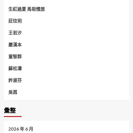
生紅過夏 馬祖慢旅
莊玟玥
王若汐
嚴漢本
童智群
蘇松濤
許淑芬
吳茜
彙整
2026 年 6 月