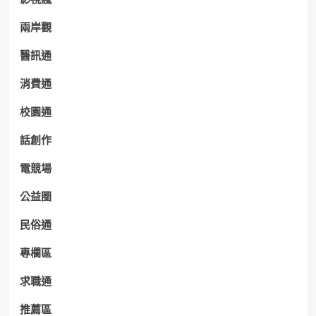
兩岸觀
醫訊通
消費通
校園通
話創作
電競場
公益圈
民俗通
專欄區
求職通
推薦區