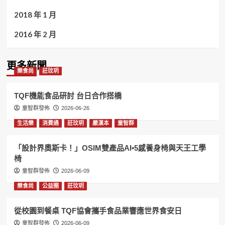
2018 年 1 月
2016 年 2 月
更多新聞
樂食尚
莊玟玥
TQF機能食品研討 台日合作搭橋
童智群發佈
2026-06-26
生活樂
消費通
莊玟玥
嚴漢本
童智群
「設計界奧斯卡！」OSIM雙產品AI•5感養身椅與天王工學
椅
童智群發佈
2026-06-09
樂食尚
公益圈
莊玟玥
從校園到餐桌 TQF協會攜手食品業響應世界食安日
童智群發佈
2026-06-09