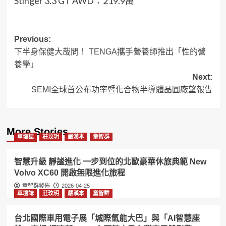
Stinger 3.3 GT AWD：219.9萬
Post
Previous:
下半身保健大哉問！ TENGA攜手營養師推出「性的營
navigation
養學」
Next:
SEMI全球首公布功率暨化合物半導體晶圓廠望報告
More Stories
車壇誌
莊玟玥
嚴漢本
童智群
智慧升級 靜謐進化 一步到位的北歐豪華休旅典範 New
Volvo XC60 開啟無限進化旅程
童智群發佈
2026-04-25
車壇誌
莊玟玥
嚴漢本
童智群
台北國際車用電子展「城際氫能大巴」與「AI智慧座