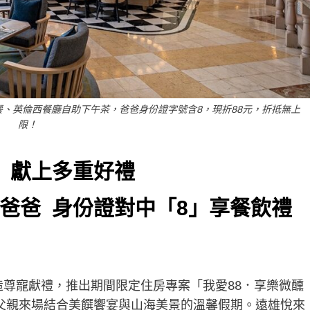
、英倫西餐廳自助下午茶，爸爸身份證字號含8，現折88元，折抵無上
限！
 獻上多重好禮
爸爸 身份證對中「8」享餐飲禮
尊寵獻禮，推出期間限定住房專案「我愛88．享樂微醺
父親來場結合美饌饗宴與山海美景的溫馨假期。遠雄悅來