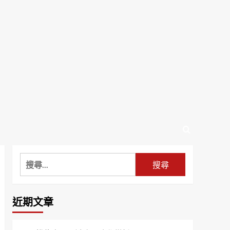
搜
尋
關
鍵
近期文章
字: