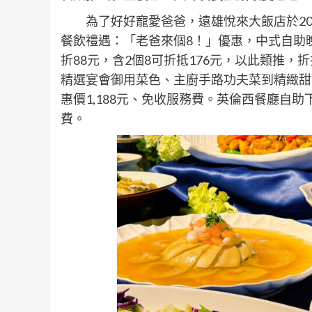
為了好好寵愛爸爸，遠雄悅來大飯店於202
餐飲禮遇：「老爸來個8！」優惠，中式自助
折88元，含2個8可折抵176元，以此類推
精選宴會御用菜色、主廚手路功夫菜到精緻甜
惠價1,188元、免收服務費。英倫西餐廳自
費。