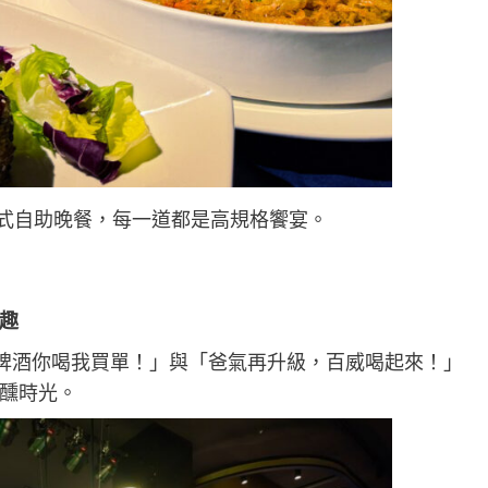
式自助晚餐，每一道都是高規格饗宴。
趣
啤酒你喝我買單！」與「爸氣再升級，百威喝起來！」
醺時光。