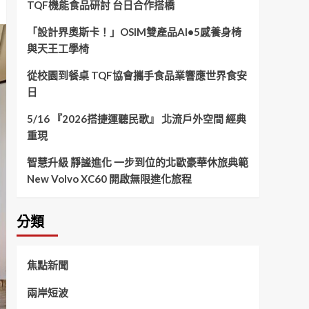
TQF機能食品研討 台日合作搭橋
「設計界奧斯卡！」OSIM雙產品AI•5感養身椅
與天王工學椅
從校園到餐桌 TQF協會攜手食品業響應世界食安
日
5/16 『2026搭捷運聽民歌』 北流戶外空間 經典
重現
智慧升級 靜謐進化 一步到位的北歐豪華休旅典範
New Volvo XC60 開啟無限進化旅程
分類
焦點新聞
兩岸短波