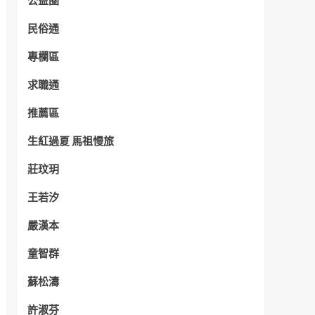
公益圈
民俗通
專欄區
求職通
推薦區
生紅過夏 馬祖慢旅
莊玟玥
王若汐
嚴漢本
童智群
蘇松濤
許淑芬