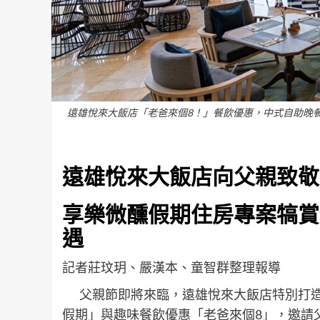
遠雄悅來大飯店「老爸來個8！」餐飲優惠，中式自助晚餐
遠雄悅來大飯店向父親致敬
享樂微醺假期住房專案犒賞
遇
記者莊玟玥、嚴漢本、童智群整理報導
父親節即將來臨，遠雄悅來大飯店特別打造
假期」與趣味餐飲優惠「老爸來個8」，邀請