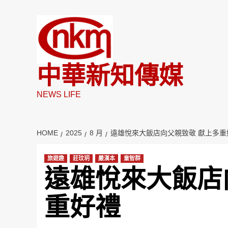
Skip
to
content
中華新知傳媒
NEWS LIFE
HOME
2025
8 月
遠雄悅來大飯店向父親致敬 獻上多重
旅遊趣
莊玟玥
嚴漢本
童智群
遠雄悅來大飯店
重好禮