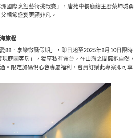
大洋洲國際烹飪藝術挑戰賽」，唐苑中餐廳總主廚蔡坤城勇
年父親節盛宴更顯非凡。
海旅程
8．享樂微醺假期」，即日起至2025年8月10日限時
「發現庭園客房」，獨享私有露台，在山海之間擁抱自然，
酒。限定加碼悅心會專屬福利，會員訂購此專案即可享