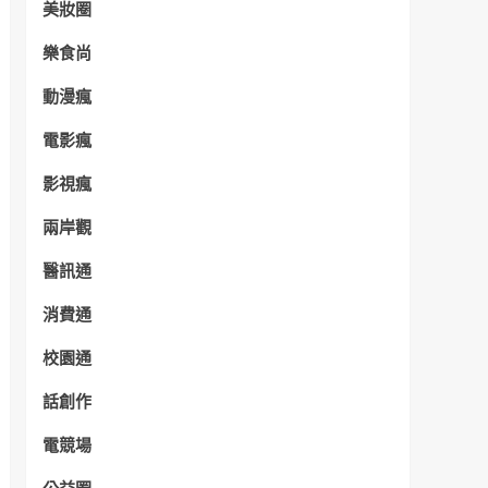
美妝圈
樂食尚
動漫瘋
電影瘋
影視瘋
兩岸觀
醫訊通
消費通
校園通
話創作
電競場