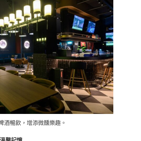
啤酒暢飲，增添微醺樂趣。
溫馨記憶