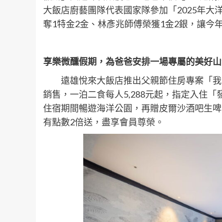
大飯店廚藝團隊代表國家隊參加「2025年
奪1特金2金、林彥兆師傅榮獲1金2銀，讓今
享樂微醺假期，為爸爸安排一場專屬的美好山
遠雄悅來大飯店推出父親節住房專案「我愛8
銷售，一泊二食每人5,288元起，指定入住
住宿期間暢遊海洋公園，再贈皮爾沙酒吧生啤
有點數2倍送，盡享會員尊榮。