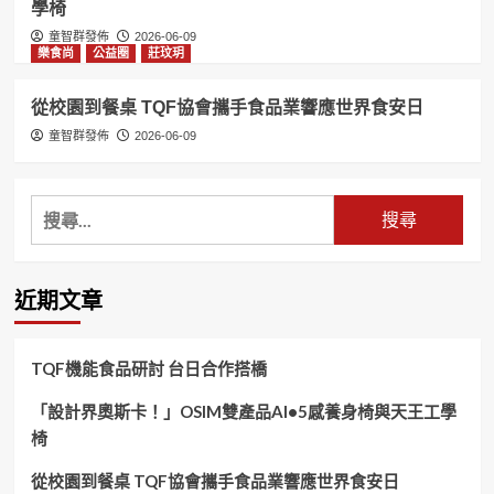
學椅
童智群發佈
2026-06-09
樂食尚
公益圈
莊玟玥
從校園到餐桌 TQF協會攜手食品業響應世界食安日
童智群發佈
2026-06-09
搜
尋
關
鍵
近期文章
字:
TQF機能食品研討 台日合作搭橋
「設計界奧斯卡！」OSIM雙產品AI•5感養身椅與天王工學
椅
從校園到餐桌 TQF協會攜手食品業響應世界食安日