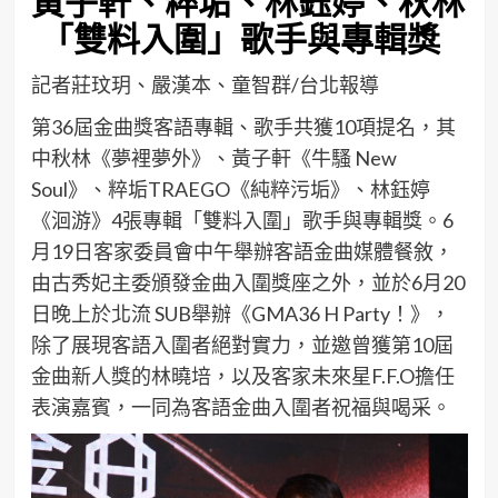
黃子軒、粹垢、林鈺婷、秋林
「雙料入圍」歌手與專輯獎
記者莊玟玥、嚴漢本、童智群/台北報導
第36屆金曲獎客語專輯、歌手共獲10項提名，其
中秋林《夢裡夢外》、黃子軒《牛騷 New
Soul》、粹垢TRAEGO《純粹污垢》、林鈺婷
《洄游》4張專輯「雙料入圍」歌手與專輯獎。6
月19日客家委員會中午舉辦客語金曲媒體餐敘，
由古秀妃主委頒發金曲入圍獎座之外，並於
6月20
日晚上
於北流 SUB舉辦《GMA36 H Party！》，
除了展現客語入圍者絕對實力，並邀曾獲第10屆
金曲新人獎的林曉培，以及客家未來星F.F.O擔任
表演嘉賓，一同為客語金曲入圍者祝福與喝采。