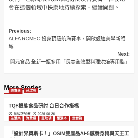
會在這個領域中快樂地持續探索、繼續開創。
Post
Previous:
ALFA ROMEO 投身頂級航海賽事，開啟競速美學新領
navigation
域
Next:
開元食品 全新一瓶多用「長春全效型料理烘焙專用脂」
More Stories
樂食尚
莊玟玥
TQF機能食品研討 台日合作搭橋
童智群發佈
2026-06-26
生活樂
消費通
莊玟玥
嚴漢本
童智群
「設計界奧斯卡！」OSIM雙產品AI•5感養身椅與天王工