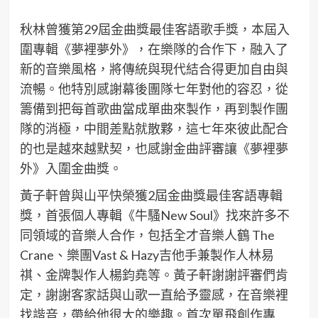
秋林曾獲第29屆金曲獎最佳客語歌手獎，本屆入
圍專輯《夢裡夢外》，在樂隊的合作下，融入了
新的音樂風格，將傳統與現代結合得更加自由與
流暢。他特別感謝幕後團隊七年對他的容忍，從
籌備到把每首歌曲當成單曲來製作，再到製作團
隊的消極，中間差點就散夥，這七年來彼此配合
的也是越來越默契，也感謝金曲評審讓《夢裡夢
外》入圍金曲獎。
黃子軒曾與山平快榮獲2屆金曲獎最佳客語專輯
獎，首張個人專輯《牛騷New Soul》找來許多不
同領域的音樂人合作，包括全才音樂人鶴 The
Crane、樂團Vast & Hazy吉他手兼製作人林易
祺、金牌製作人楊鈞堯等。黃子軒謝謝評審們肯
定，謝謝客家話與山歌一直給予靈感，在音樂裡
找諧音，帶給他很大的樂趣。首次單飛創作專