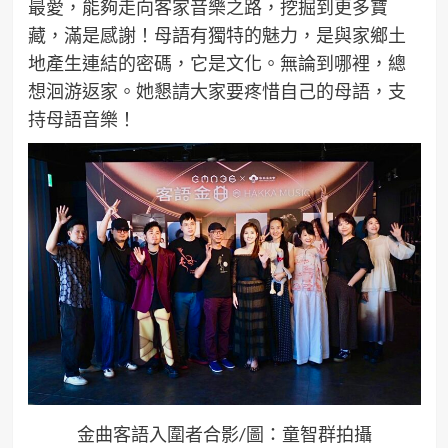
最愛，能夠走向客家音樂之路，挖掘到更多寶
藏，滿是感謝！母語有獨特的魅力，是與家鄉土
地產生連結的密碼，它是文化。無論到哪裡，總
想洄游返家。她懇請大家要疼惜自己的母語，支
持母語音樂！
金曲客語入圍者合影/圖：童智群拍攝