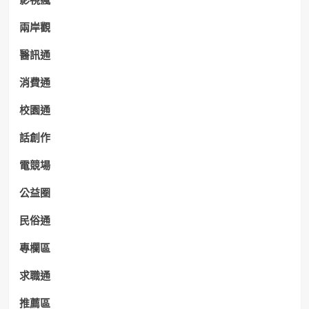
兩岸觀
醫訊通
消費通
校園通
話創作
電競場
公益圈
民俗通
專欄區
求職通
推薦區