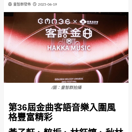
童智群發佈
2025-06-19
/圖：童智群拍攝
第36屆金曲客語音樂入圍風
格豐富精彩