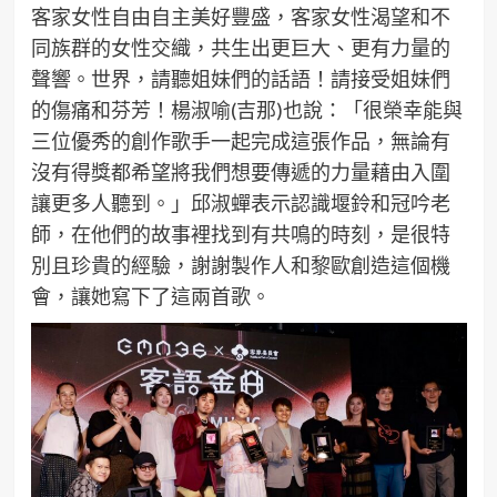
客家女性自由自主美好豐盛，客家女性渴望和不
同族群的女性交織，共生出更巨大、更有力量的
聲響。世界，請聽姐妹們的話語！請接受姐妹們
的傷痛和芬芳！楊淑喻(吉那)也說：「很榮幸能與
三位優秀的創作歌手一起完成這張作品，無論有
沒有得獎都希望將我們想要傳遞的力量藉由入圍
讓更多人聽到。」邱淑蟬表示認識堰鈴和冠吟老
師，在他們的故事裡找到有共鳴的時刻，是很特
別且珍貴的經驗，謝謝製作人和黎歐創造這個機
會，讓她寫下了這兩首歌。