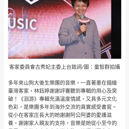
客家委員會古秀妃主委上台致詞/圖：童智群拍攝
多年來山狗大後生樂團的音樂，一直著墨在描繪
臺灣客家，林鈺婷謝謝評審聽到專輯的用心及突
破！《洄游》專輯充滿溫度情感，又具多元文化
色彩，是樂團多年到海外交流的真實感受書寫。
從小在客家庄長大的她謝謝阿公阿婆的愛護滋
養，謝謝家人親友的支持，音樂是她從小至今的