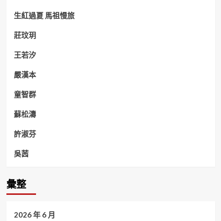
生紅過夏 馬祖慢旅
莊玟玥
王若汐
嚴漢本
童智群
蘇松濤
許淑芬
吳茜
彙整
2026 年 6 月