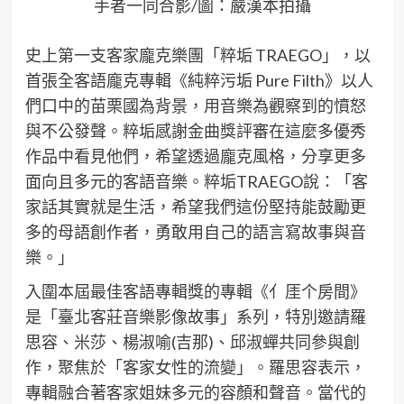
手者一同合影/圖：嚴漢本拍攝
史上第一支客家龐克樂團「粹垢 TRAEGO」，以
首張全客語龐克專輯《純粹污垢 Pure Filth》以人
們口中的苗栗國為背景，用音樂為觀察到的憤怒
與不公發聲。粹垢感謝金曲獎評審在這麼多優秀
作品中看見他們，希望透過龐克風格，分享更多
面向且多元的客語音樂。粹垢TRAEGO說：「客
家話其實就是生活，希望我們這份堅持能鼓勵更
多的母語創作者，勇敢用自己的語言寫故事與音
樂。」
入圍本屆最佳客語專輯獎的專輯《亻厓个房間》
是「臺北客莊音樂影像故事」系列，特別邀請羅
思容、米莎、楊淑喻(吉那)、邱淑蟬共同參與創
作，聚焦於「客家女性的流變」。羅思容表示，
專輯融合著客家姐妹多元的容顏和聲音。當代的