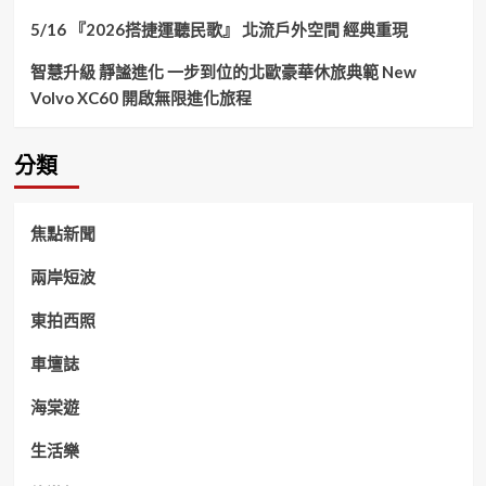
5/16 『2026搭捷運聽民歌』 北流戶外空間 經典重現
智慧升級 靜謐進化 一步到位的北歐豪華休旅典範 New
Volvo XC60 開啟無限進化旅程
分類
焦點新聞
兩岸短波
東拍西照
車壇誌
海棠遊
生活樂