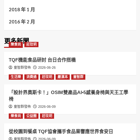
2018 年 1 月
2016 年 2 月
更多新聞
樂食尚
莊玟玥
TQF機能食品研討 台日合作搭橋
童智群發佈
2026-06-26
生活樂
消費通
莊玟玥
嚴漢本
童智群
「設計界奧斯卡！」OSIM雙產品AI•5感養身椅與天王工學
椅
童智群發佈
2026-06-09
樂食尚
公益圈
莊玟玥
從校園到餐桌 TQF協會攜手食品業響應世界食安日
童智群發佈
2026-06-09