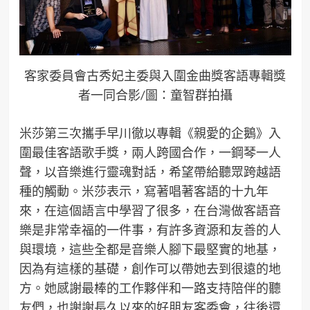
客家委員會古秀妃主委與入圍金曲獎客語專輯獎
者一同合影/圖：童智群拍攝
米莎第三次攜手早川徹以專輯《親愛的企鵝》入
圍最佳客語歌手獎，兩人跨國合作，一鋼琴一人
聲，以音樂進行靈魂對話，希望帶給聽眾跨越語
種的觸動。米莎表示，寫著唱著客語的十九年
來，在這個語言中學習了很多，在台灣做客語音
樂是非常幸福的一件事，有許多資源和友善的人
與環境，這些全都是音樂人腳下最堅實的地基，
因為有這樣的基礎，創作可以帶她去到很遠的地
方。她感謝最棒的工作夥伴和一路支持陪伴的聽
友們，也謝謝長久以來的好朋友客委會，往後還