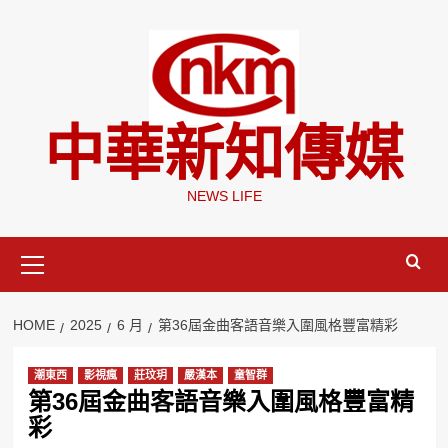
Skip
to
content
中華新知傳媒
NEWS LIFE
Primary
Menu
HOME
2025
6 月
第36屆金曲客語音樂入圍風格豐富精彩
潮東西
影視瘋
莊玟玥
嚴漢本
童智群
第36屆金曲客語音樂入圍風格豐富精
彩