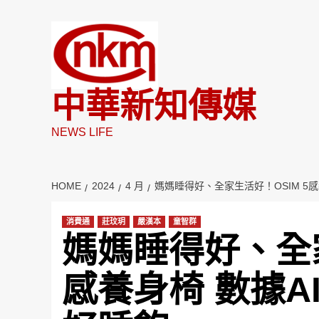
Skip
to
content
中華新知傳媒
NEWS LIFE
HOME
2024
4 月
媽媽睡得好、全家生活好！OSIM 5
消費通
莊玟玥
嚴漢本
童智群
媽媽睡得好、全家
感養身椅 數據A