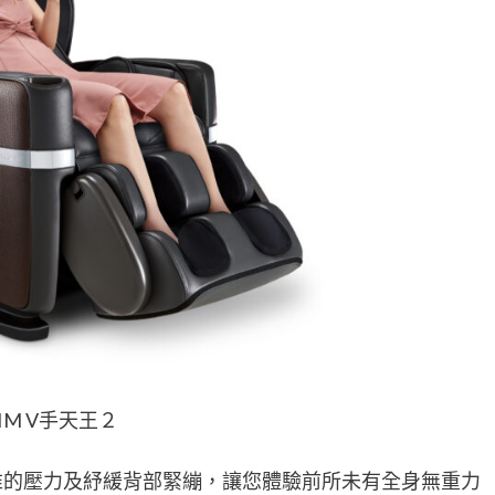
SIM V手天王２
椎的壓力及紓緩背部緊繃，讓您體驗前所未有全身無重力