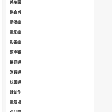
美妝圈
樂食尚
動漫瘋
電影瘋
影視瘋
兩岸觀
醫訊通
消費通
校園通
話創作
電競場