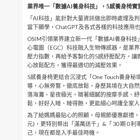
業界唯一「數據AI養身科技」，5感養身椅實
「AI科技」能針對大量資訊做出即時處理及
當下顯學，ChatGPT及各式各樣的科技應用
OSIM引領業界建立新一代「數據AI養身科
心電圖（EGC）科技融入生物傳感器，是業
壓力指數，再給予客製化的5感紓壓配方，讓
心放鬆配方，獲得最適切的減壓效果。
5感養身椅更結合沉浸式「One Touch養
導，心無旁鶩，徹底放鬆，身歷其境在大自然
落海灘、星夜極光，隨著細膩的按摩手感、紓
鬆，好好入睡、睡得飽，更能細心呵護全家人
為了給媽媽最貼心的照顧，母親節優惠獻禮，OSIM 
元)，更特別祭出「滿萬送千」&「 30 期 
己，現在都是入手最佳時機。