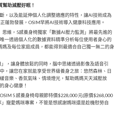
質幫助減壓好眠！
判斷，以及能延伸個人化調整適應的特性，讓AI技術成為
也正蓬勃發展，OSIM早將AI技術導入健康科技應用。
技」思維，5感養身椅獨家「數據AI壓力監測」將最先進的
界唯一透過個人化的數據資料精準分析每位使用者身心的
媽媽及每位家庭成員，都能得到最適合自己獨一無二的身
身秘境」，讓身體放鬆的同時，腦中思緖透過影像及語音引
中，讓您在家就能享受世界級養身之旅：悠然森林、日
緩音樂、香氛氣味、情境燈光，幫助媽媽天天減壓放
的身心健康！
5 感養身椅母親節特價$228,000 元(原價$268,000
0 利率」寵愛媽咪專案，不管是想感謝媽咪還是趁機慰勞自