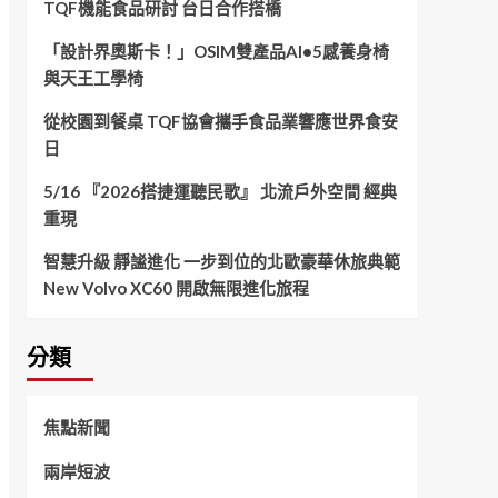
TQF機能食品研討 台日合作搭橋
「設計界奧斯卡！」OSIM雙產品AI•5感養身椅
與天王工學椅
從校園到餐桌 TQF協會攜手食品業響應世界食安
日
5/16 『2026搭捷運聽民歌』 北流戶外空間 經典
重現
智慧升級 靜謐進化 一步到位的北歐豪華休旅典範
New Volvo XC60 開啟無限進化旅程
分類
焦點新聞
兩岸短波