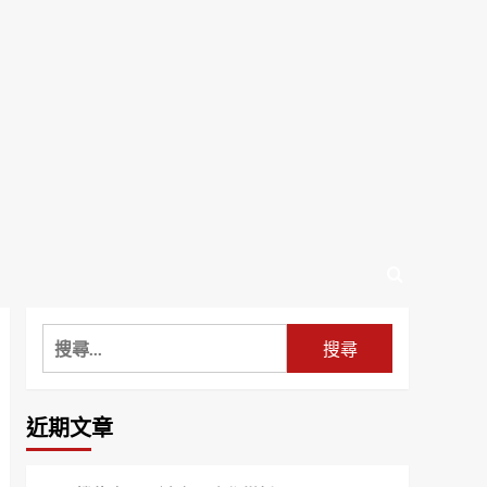
搜
尋
關
鍵
近期文章
字: