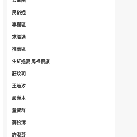
公益圈
民俗通
專欄區
求職通
推薦區
生紅過夏 馬祖慢旅
莊玟玥
王若汐
嚴漢本
童智群
蘇松濤
許淑芬