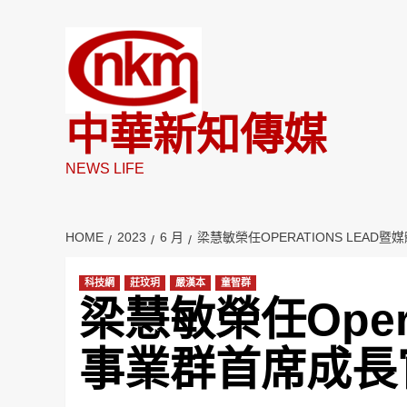
Skip
to
content
中華新知傳媒
NEWS LIFE
HOME
2023
6 月
梁慧敏榮任OPERATIONS LEAD
科技網
莊玟玥
嚴漢本
童智群
梁慧敏榮任Opera
事業群首席成長