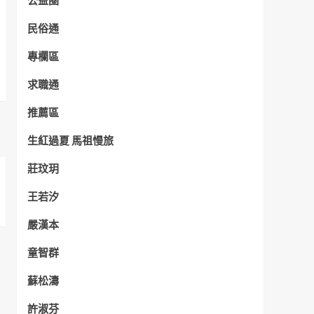
公益圈
民俗通
專欄區
求職通
推薦區
生紅過夏 馬祖慢旅
莊玟玥
王若汐
嚴漢本
童智群
蘇松濤
許淑芬