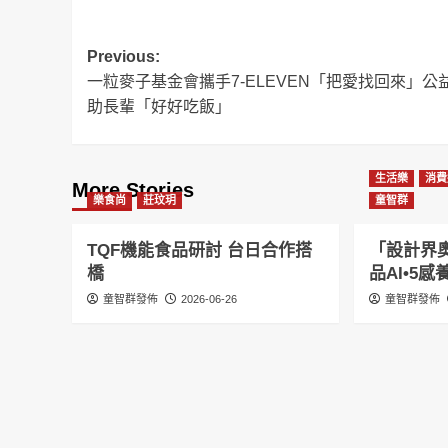
Post
Previous:
一粒麥子基金會攜手7-ELEVEN「把愛找回來」公
navigation
助長輩「好好吃飯」
生活樂
消費
More Stories
樂食尚
莊玟玥
童智群
TQF機能食品研討 台日合作搭
「設計界奧
橋
品AI•5
童智群發佈
2026-06-26
童智群發佈