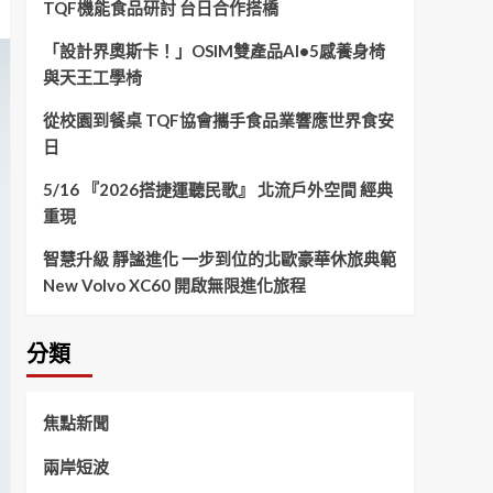
TQF機能食品研討 台日合作搭橋
「設計界奧斯卡！」OSIM雙產品AI•5感養身椅
與天王工學椅
從校園到餐桌 TQF協會攜手食品業響應世界食安
日
5/16 『2026搭捷運聽民歌』 北流戶外空間 經典
重現
智慧升級 靜謐進化 一步到位的北歐豪華休旅典範
New Volvo XC60 開啟無限進化旅程
分類
焦點新聞
兩岸短波