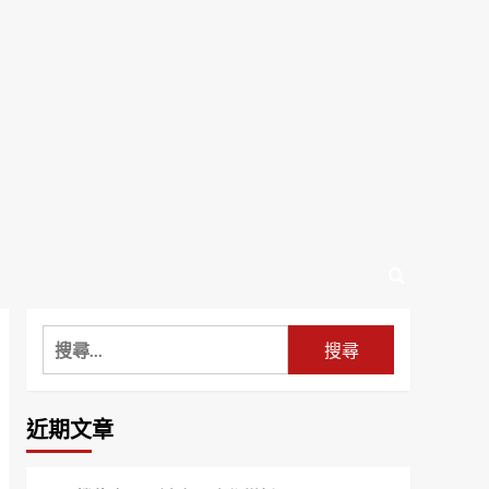
搜
尋
關
鍵
近期文章
字: