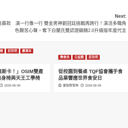
Next:
益募款
演一行像一行 雙金男神劉冠廷挑戰再跨行！演活多職角
色艱苦心聲，奪下白蘭氏雙認證鷄精2.0升級版年度代言
通
莊玟玥
嚴漢本
樂食尚
公益圈
莊玟玥
斯卡！」OSIM雙產
從校園到餐桌 TQF協會攜手食
感養身椅與天王工學椅
品業響應世界食安日
2026-06-09
童智群發佈
2026-06-09