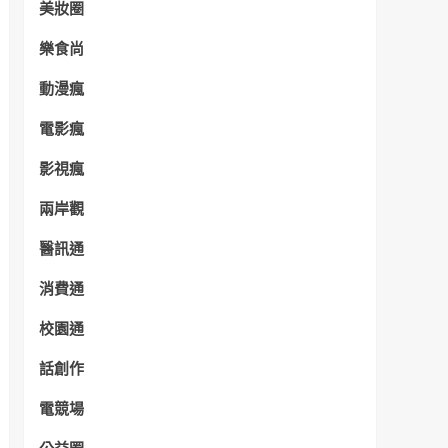
美妝圈
樂食尚
動漫瘋
電影瘋
影視瘋
兩岸觀
醫訊通
消費通
校園通
話創作
電競場