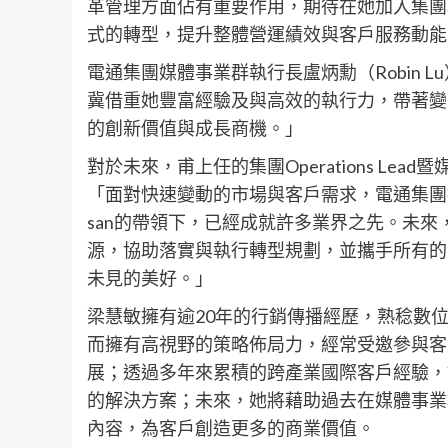
革管理方面佔有重要作用，期待在她加入集團
式的轉型，提升整體營運績效與客戶服務動能
電通集團媒體事業群執行長盧炳勳（Robin 
冀借重她豐富經驗及與高效的執行力，帶著變
的創新價值與成長商機。」
對於未來，甫上任的集團Operations Lead
「面對快速變動的市場與客戶需求，電通集團持
san的帶領下，已經成就許多業界之先。未
源，協助落實與執行轉型規劃，並攜手所有的
未見的美好。」
梁慧敏擁有逾20年的行銷傳播經歷，熟稔數
而擁有高視野的策略佈局力，經常受邀參與客
展；透過多年來累積的跨產業國際客戶經驗，
的解決方案；未來，她將藉助過去在媒體事業
內容，為客戶創造更多的商業價值。