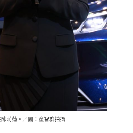
嚴陳莉蓮。／圖：童智群拍攝