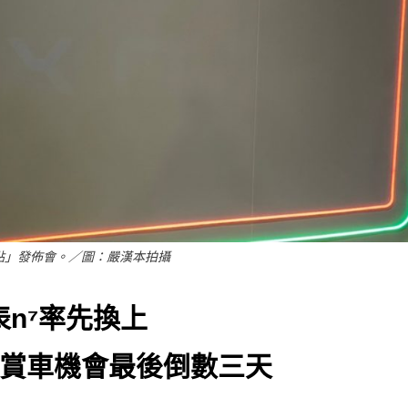
起點」發佈會。／圖：嚴漢本拍攝
表
n
⁷
率先換上
賞車機會最後倒數三天