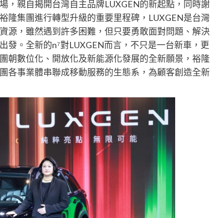
場，親自揭開台灣自主品牌LUXGEN
的新起點，同時謝
裕隆集團進行轉型升級的重要里程碑，
LUXGEN
是台灣
資源，
雖然
遇到許多困難，但
只要
勇敢面對問題、解決
出發。
全新的
n
⁷
對
LUXGEN
而言，不只是一台新車，
更
團朝數位化、開放化及新能源化發展的全新願景
，裕隆
團各事業體串聯成移動服務的生態系
，
為
顧客創造全新