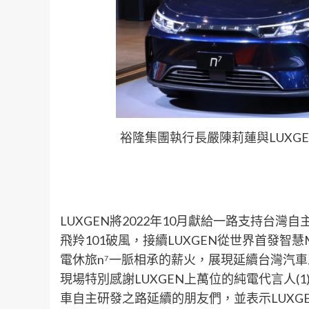
裕隆集團執行長嚴陳莉蓮與LUXG
LUXGEN
將
2022
年
10
月獻給一路支持台灣自
飛羚
101
破風，接續
LUXGEN
從世界首發智慧
電休旅
n
⁷
一脈相承的薪火，展現延續台灣汽車
現場特別感謝
LUXGEN
上萬位
的
純電代言人
(1
車自主研發之路延續的朋友們，並表示
LUXG