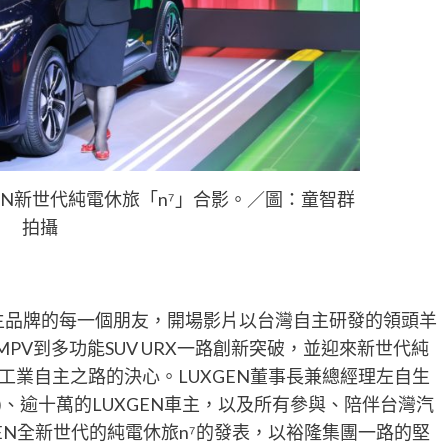
EN新世代純電休旅「n⁷」合影。／圖：童智群
拍攝
主品牌的每一個朋友，開場影片以台灣自主研發的領頭羊
MPV
到多功能
SUV URX
一路創新突破，並迎來新世代純
工業自主之路的決心。
LUXGEN
董事長兼總經理左自生
)
、逾
十萬的
LUXGEN
車主，以及所有參與、陪伴台灣汽
EN
全新世代的純電休旅
n
⁷
的發表，以裕隆集團一路的堅