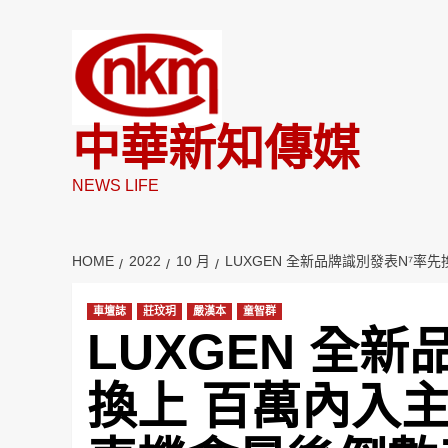
Skip
to
content
中華新知傳媒
NEWS LIFE
HOME
2022
10 月
LUXGEN 全新品牌識別發表N⁷
車壇誌
莊玟玥
嚴漢本
童智群
LUXGEN 全
換上 百萬內入