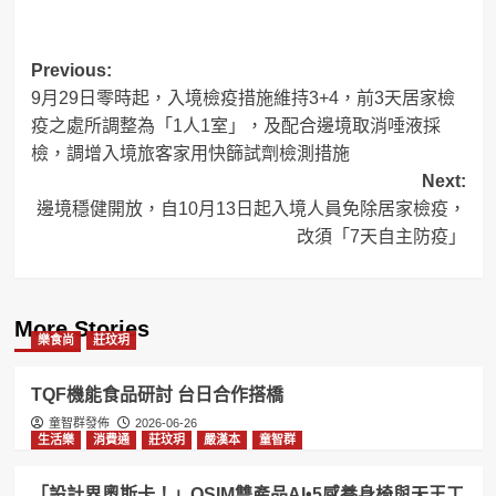
Post
Previous:
9月29日零時起，入境檢疫措施維持3+4，前3天居家檢
navigation
疫之處所調整為「1人1室」，及配合邊境取消唾液採
檢，調增入境旅客家用快篩試劑檢測措施
Next:
邊境穩健開放，自10月13日起入境人員免除居家檢疫，
改須「7天自主防疫」
More Stories
樂食尚
莊玟玥
TQF機能食品研討 台日合作搭橋
童智群發佈
2026-06-26
生活樂
消費通
莊玟玥
嚴漢本
童智群
「設計界奧斯卡！」OSIM雙產品AI•5感養身椅與天王工