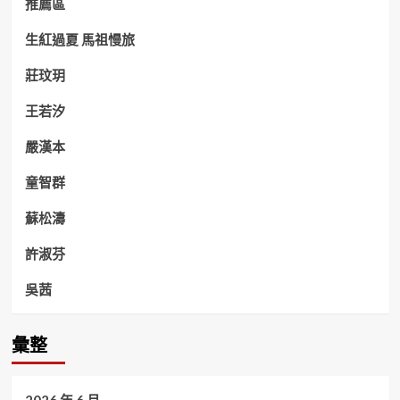
推薦區
生紅過夏 馬祖慢旅
莊玟玥
王若汐
嚴漢本
童智群
蘇松濤
許淑芬
吳茜
彙整
2026 年 6 月