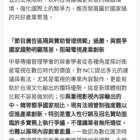
境，強化國際上的競爭力，進而發展屬於國家級
的共好產業聚落。
「
節目廣告區隔與贊助管理規範
」
過嚴，與競爭
國家趨勢明顯落差，阻礙電視產業創新
中華傳播管理學會的與會學者從各種角度探討衛
星電視在數位時代的價值，對 NCC提出多元的建
議與看法，尤其是電視的專業內容製作，更能有
助於台灣文化輸出的獨特優勢，這是新媒體相對
比較不容易做到的；但
與
重視影視內容輸出的
中、韓等競爭
國家相比，現有法規管制強度難以
促進產業創新，特別是置入性行銷及冠名贊助面
臨許多實務上執行爭議，不僅讓業者無所適從，
也難以展現內容創意能量
，一致認為數位匯流時