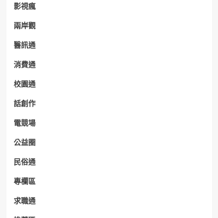
影視瘋
兩岸觀
醫訊通
消費通
校園通
話創作
電競場
公益圈
民俗通
專欄區
求職通