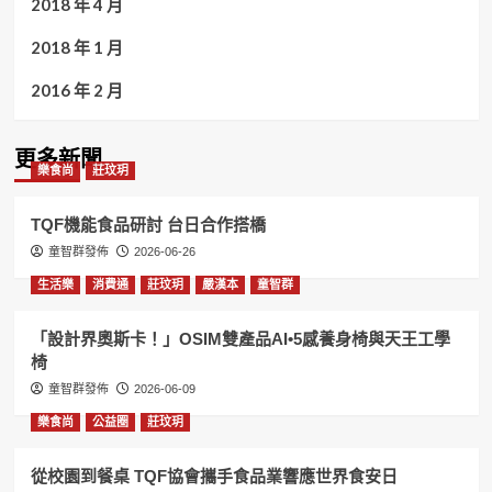
2018 年 4 月
2018 年 1 月
2016 年 2 月
更多新聞
樂食尚
莊玟玥
TQF機能食品研討 台日合作搭橋
童智群發佈
2026-06-26
生活樂
消費通
莊玟玥
嚴漢本
童智群
「設計界奧斯卡！」OSIM雙產品AI•5感養身椅與天王工學
椅
童智群發佈
2026-06-09
樂食尚
公益圈
莊玟玥
從校園到餐桌 TQF協會攜手食品業響應世界食安日