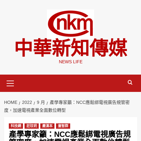
Skip
to
content
中華新知傳媒
NEWS LIFE
Primary
Menu
HOME
2022
9 月
產學專家籲：NCC應鬆綁電視廣告規管密
度，加速電視產業全面數位轉型
科技網
莊玟玥
嚴漢本
童智群
產學專家籲：NCC應鬆綁電視廣告規