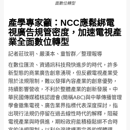
面數位轉型
產學專家籲：NCC應鬆綁電
視廣告規管密度，加速電視產
業全面數位轉型
記者莊玟玥、嚴漢本、童智群／整理報導
在數位匯流、資通訊科技飛快進步的時代，許多
新型態的商業廣告創意湧現，但反觀電視產業受
限於法規限制，難以發揮內容產業的創意優勢，
持續影響營收，不利於整體產業的創新發展。中
華民國傳媒稽核認證會 (簡稱ABC)與中華傳播管理
學會邀集電視、廣告業界指標代表深度探討，指
出現行法規仍停留在過去線性時代的解釋，阻礙
電視產業與時俱進，期盼政府能積極鬆綁不合時
宜的法規限制，以利台灣建構更完善的媒體環