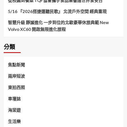
從校園到餐桌 TQF協會攜手食品業響應世界食安日
5/16 『2026搭捷運聽民歌』 北流戶外空間 經典重現
智慧升級 靜謐進化 一步到位的北歐豪華休旅典範 New
Volvo XC60 開啟無限進化旅程
分類
焦點新聞
兩岸短波
東拍西照
車壇誌
海棠遊
生活樂