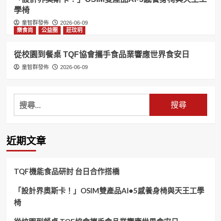
學椅
童智群發佈
2026-06-09
樂食尚
公益圈
莊玟玥
從校園到餐桌 TQF協會攜手食品業響應世界食安日
童智群發佈
2026-06-09
搜
尋
關
鍵
近期文章
字:
TQF機能食品研討 台日合作搭橋
「設計界奧斯卡！」OSIM雙產品AI•5感養身椅與天王工學
椅