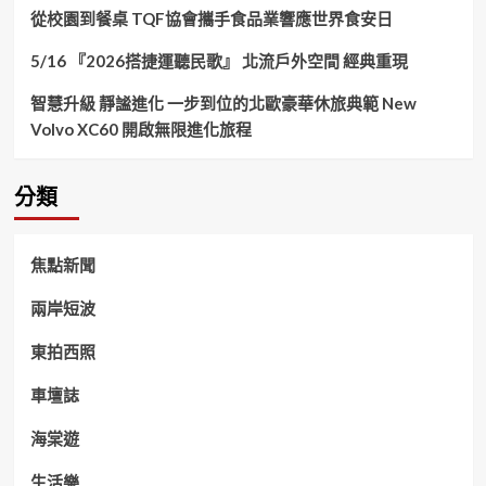
從校園到餐桌 TQF協會攜手食品業響應世界食安日
5/16 『2026搭捷運聽民歌』 北流戶外空間 經典重現
智慧升級 靜謐進化 一步到位的北歐豪華休旅典範 New
Volvo XC60 開啟無限進化旅程
分類
焦點新聞
兩岸短波
東拍西照
車壇誌
海棠遊
生活樂