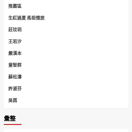
推薦區
生紅過夏 馬祖慢旅
莊玟玥
王若汐
嚴漢本
童智群
蘇松濤
許淑芬
吳茜
彙整