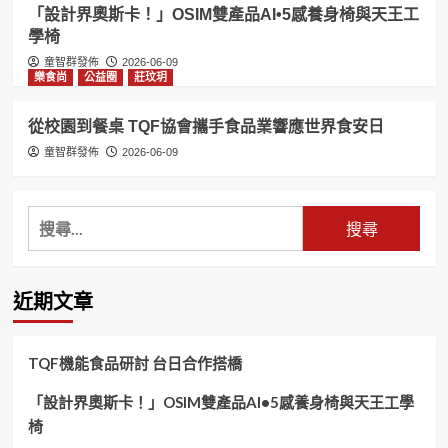
「設計界奧斯卡！」OSIM雙產品AI•5感養身椅與天王工
學椅
童智群發佈
2026-06-09
樂食尚
公益圈
莊玟玥
從校園到餐桌 TQF協會攜手食品業響應世界食安日
童智群發佈
2026-06-09
搜
尋
關
鍵
近期文章
字:
TQF機能食品研討 台日合作搭橋
「設計界奧斯卡！」OSIM雙產品AI•5感養身椅與天王工學
椅