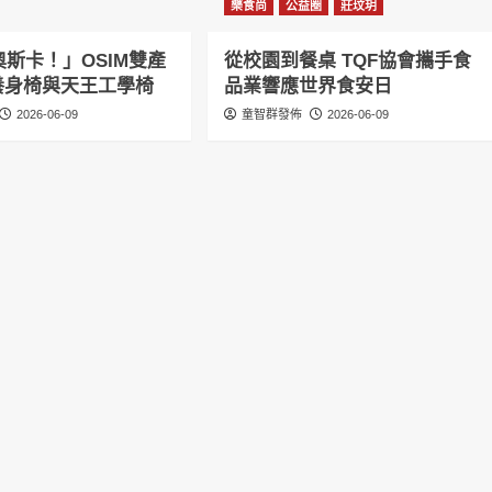
樂食尚
公益圈
莊玟玥
斯卡！」OSIM雙產
從校園到餐桌 TQF協會攜手食
感養身椅與天王工學椅
品業響應世界食安日
2026-06-09
童智群發佈
2026-06-09