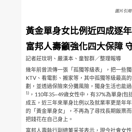
圖片引用
黃金單身女比例近四成逐年
富邦人壽籲強化四大保障
記者莊玟玥、嚴漢本、童智群／整理報導
幾年前曾流傳一張「孤獨等級表」，把一些獨
KTV、看電影、搬家等，其中孤獨等級最高
劃，並透過保險來分攤風險，獨身生活也能過
1)
，110年35~49歲女性中，有37%為單身
成五，近三年來單身比例以及就業率更是年年
的「黃金單身女」，不再為了尋找長期飯票而
把錢花在自己身上。
富邦人壽執行副總董采苓表示，現今社會女性