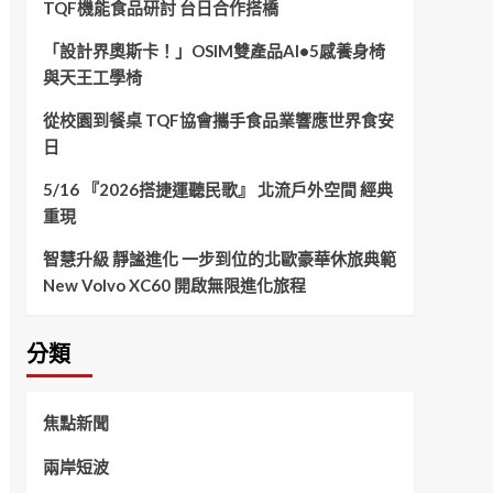
TQF機能食品研討 台日合作搭橋
「設計界奧斯卡！」OSIM雙產品AI•5感養身椅
與天王工學椅
從校園到餐桌 TQF協會攜手食品業響應世界食安
日
5/16 『2026搭捷運聽民歌』 北流戶外空間 經典
重現
智慧升級 靜謐進化 一步到位的北歐豪華休旅典範
New Volvo XC60 開啟無限進化旅程
分類
焦點新聞
兩岸短波