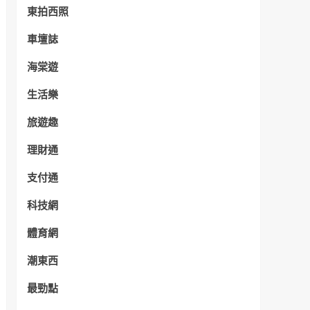
東拍西照
車壇誌
海棠遊
生活樂
旅遊趣
理財通
支付通
科技網
體育網
潮東西
最勁點