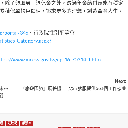
，除了領取勞工退休金之外，透過年金給付還能有穩定
累積保單帳戶價值，追求更多的理想，創造黃金人生。
p/portal/346
、行政院性別平等會
tistics_Category.aspx?
ttps://www.mohw.gov.tw/cp-16-70314-1.html
Next:
》未來
『悠遊國旅』展薪機 ！ 北市就服提供561個工作機會
戲
通
莊玟玥
嚴漢本