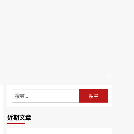
搜
尋
關
鍵
近期文章
字: