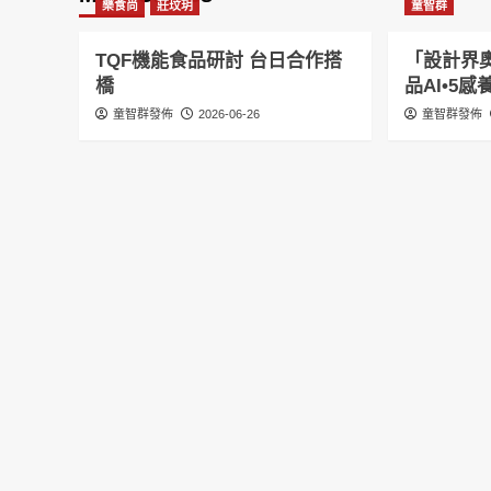
樂食尚
莊玟玥
童智群
TQF機能食品研討 台日合作搭
「設計界奧
橋
品AI•5
童智群發佈
2026-06-26
童智群發佈