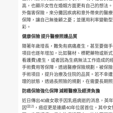
高，也顯示女性在婚姻方面更有自己的想法。
外傷害保險，來分攤因疾病和意外帶來的醫療
保障，讓自己無後顧之憂；並運用利率變動型
彩。
健康保險
提升醫療照護品質
隨著年歲增長，難免有病痛產生，甚至要做手
項目也逐年增加，比如醫材、標靶藥物或新式
看護費)產生，或者因為生病無法工作造成的
手術費用等保障，透過醫療保險規劃，被保險
手術項目，提升治療及住院的品質。若不幸遭
理的狀態，透過長照險的規劃，在需要長期照
防癌保險強化保障
減輕醫療及經濟負擔
近日傳出40歲女歌手因乳癌病逝的消息，英年
(
註
2)
因
，癌症更是連續40年位居首位，其中