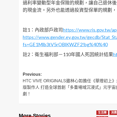
過利率變動型年金保險的規劃，讓自己退休後
的現金流。另外也能透過投資型保單的規劃，
註1：內政部戶政司
https://www.ris.gov.tw/ap
https://www.gender.ey.gov.tw/gecdb/Stat_Sta
fs=GE1Mlb3tV5rOBlKWZF2!bg%40%40
註2：衛生福利部－110年國人死因統計結果
h
Post
Previous:
HTC VIVE ORIGINALS邀林心如擔任《華燈初上
navigation
版製作人 打造全球首創「多重場域沉浸式」元宇宙
劇！
生活樂
消費
More Stories