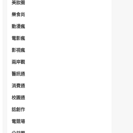
美妝圈
樂食尚
動漫瘋
電影瘋
影視瘋
兩岸觀
醫訊通
消費通
校園通
話創作
電競場