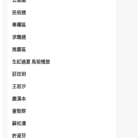
公益圈
民俗通
專欄區
求職通
推薦區
生紅過夏 馬祖慢旅
莊玟玥
王若汐
嚴漢本
童智群
蘇松濤
許淑芬