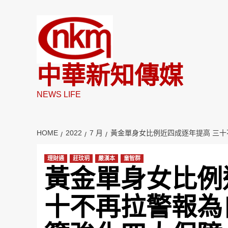
Skip
to
content
中華新知傳媒
NEWS LIFE
HOME
2022
7 月
黃金單身女比例近四成逐年提高 三十
理財通
莊玟玥
嚴漢本
童智群
黃金單身女比例
十不再拉警報為