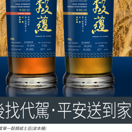
度單一穀類威士忌(波本桶)