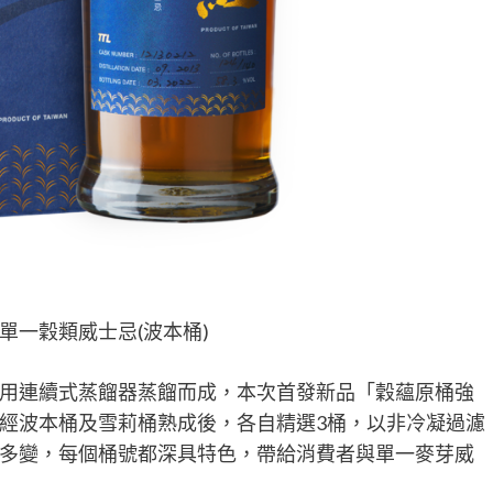
單一穀類威士忌(波本桶)
用連續式蒸餾器蒸餾而成，本次首發新品「穀蘊原桶強
經波本桶及雪莉桶熟成後，各自精選3桶，以非冷凝過濾
多變，每個桶號都深具特色，帶給消費者與單一麥芽威