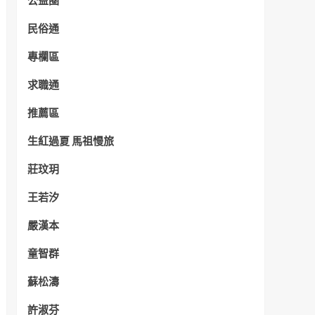
公益圈
民俗通
專欄區
求職通
推薦區
生紅過夏 馬祖慢旅
莊玟玥
王若汐
嚴漢本
童智群
蘇松濤
許淑芬