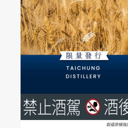
穀蘊原桶強