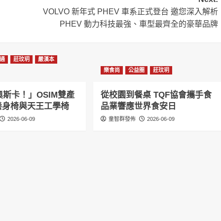
VOLVO 新年式 PHEV 車系正式登台 邀您深入解析
PHEV 動力科技最強、車型最齊全的豪華品牌
通
莊玟玥
嚴漢本
樂食尚
公益圈
莊玟玥
斯卡！」OSIM雙產
從校園到餐桌 TQF協會攜手食
感養身椅與天王工學椅
品業響應世界食安日
2026-06-09
童智群發佈
2026-06-09