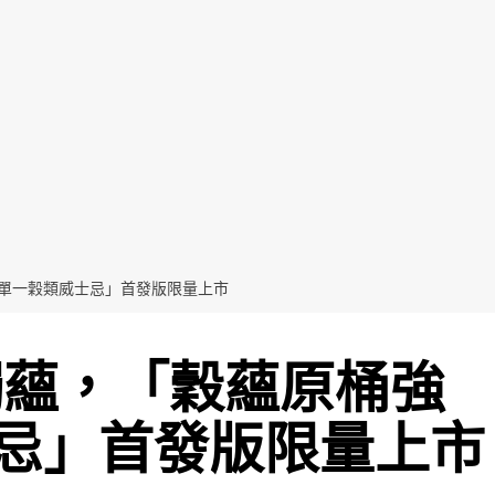
度單一穀類威士忌」首發版限量上市
獨蘊，「穀蘊原桶強
忌」首發版限量上市