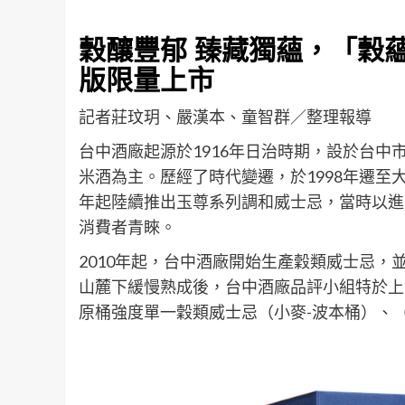
穀釀豐郁 臻藏獨蘊，「穀
版限量上市
記者莊玟玥、嚴漢本、童智群／整理報導
台中酒廠起源於1916年日治時期，設於台
米酒為主。歷經了時代變遷，於1998年遷至
年起陸續推出玉尊系列調和威士忌，當時以進
消費者青睞。
2010年起，台中酒廠開始生產穀類威士忌
山麓下緩慢熟成後，台中酒廠品評小組特於上
原桶強度單一穀類威士忌（小麥-波本桶）、