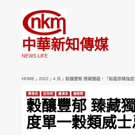
Skip
to
content
中華新知傳媒
NEWS LIFE
HOME
2022
4 月
穀釀豐郁 臻藏獨蘊，「穀蘊原桶強
樂食尚
莊玟玥
嚴漢本
童智群
穀釀豐郁 臻藏
度單一穀類威士