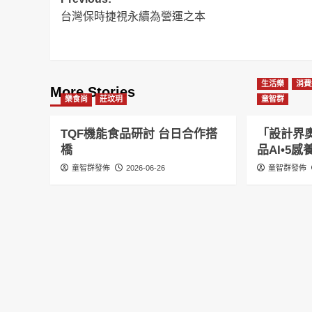
Post
台灣保時捷視永續為營運之本
navigation
生活樂
消費
More Stories
樂食尚
莊玟玥
童智群
TQF機能食品研討 台日合作搭
「設計界奧
橋
品AI•5
童智群發佈
2026-06-26
童智群發佈