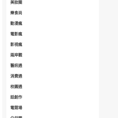
美妝圈
樂食尚
動漫瘋
電影瘋
影視瘋
兩岸觀
醫訊通
消費通
校園通
話創作
電競場