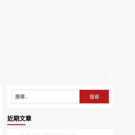
搜
尋
關
鍵
近期文章
字: