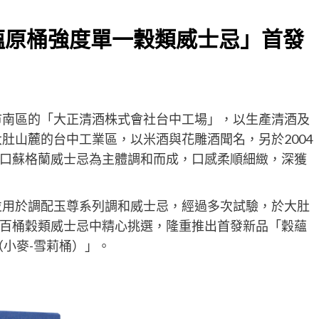
蘊原桶強度單一穀類威士忌」首發
中市南區的「大正清酒株式會社台中工場」，以生產清酒及
大肚山麓的台中工業區，以米酒與花雕酒聞名，另於2004
口蘇格蘭威士忌為主體調和而成，口感柔順細緻，深獲
，並用於調配玉尊系列調和威士忌，經過多次試驗，於大肚
百桶穀類威士忌中精心挑選，隆重推出首發新品「穀蘊
（小麥-雪莉桶）」。