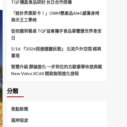
TQF機能食品研討 台日合作搭橋
「設計界奧斯卡！」OSIM雙產品AI•5感養身椅
與天王工學椅
從校園到餐桌 TQF協會攜手食品業響應世界食安
日
5/16 『2026搭捷運聽民歌』 北流戶外空間 經典
重現
智慧升級 靜謐進化 一步到位的北歐豪華休旅典範
New Volvo XC60 開啟無限進化旅程
分類
焦點新聞
兩岸短波