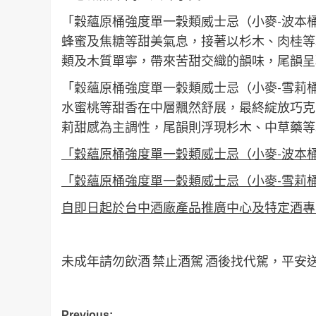
「穀蘊原桶強度單一穀類威士忌（小麥-波本
蜂蜜及焦糖等甜美氣息，接著以杉木、肉桂等
類及木質單寧，帶來苦甜交織的韻味，尾韻呈
「穀蘊原桶強度單一穀類威士忌（小麥-雪莉
水蜜桃等甜香在中層飄然舒展，最終綻放巧克
莉甜感為主調性，尾韻則浮現杉木、中草藥等
「穀蘊原桶強度單一穀類威士忌（小麥-波本桶）
「穀蘊原桶強度單一穀類威士忌（小麥-雪莉桶）
自即日起於台中酒廠產品推廣中心及特定酒專
未成年請勿飲酒 禁止酒駕 酒後找代駕，平安
Previous: