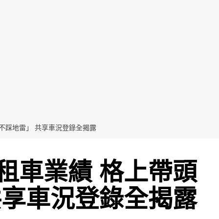
不踩地雷」 共享車況登錄全揭露
租車業績 格上帶頭
共享車況登錄全揭露