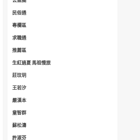
公益圈
民俗通
專欄區
求職通
推薦區
生紅過夏 馬祖慢旅
莊玟玥
王若汐
嚴漢本
童智群
蘇松濤
許淑芬