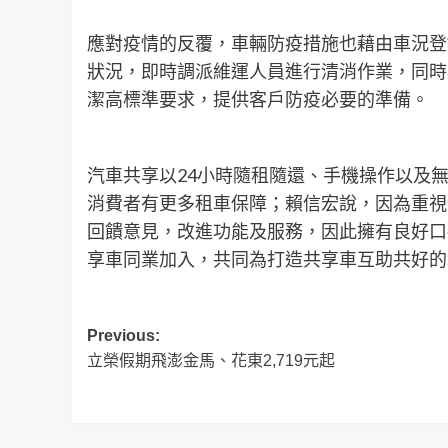
應對疫情的反覆，車輛防疫措施也藉由車況登
狀況，即時調派維運人員進行清消作業，同時
潔高標準要求，提供客戶防疫必要的準備。
汽車共享以24小時隨租隨還、手機操作以及
消費者有更多租車保障；賴信宏說，因為重視消費
回饋意見，改進功能及服務，因此擁有良好口
享車同業加入，共同為打造共享車互助共好的
Post
Previous:
立榮假期飛澎金馬、花東2,719元起
navigation