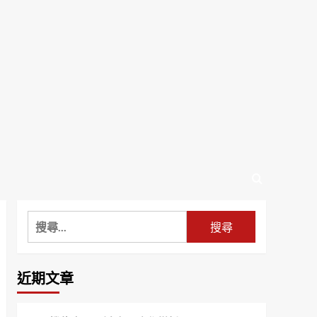
搜
尋
關
鍵
近期文章
字: