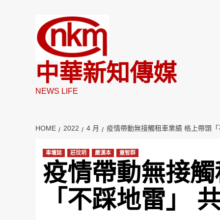
Skip
to
content
中華新知傳媒
NEWS LIFE
HOME
2022
4 月
疫情帶動無接觸租車業績 格上帶頭「
車壇誌
莊玟玥
嚴漢本
童智群
疫情帶動無接觸
「不踩地雷」 