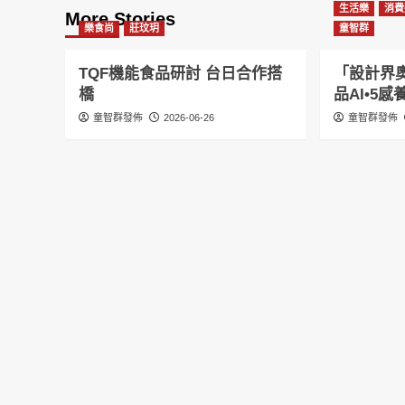
生活樂
消費
More Stories
樂食尚
莊玟玥
童智群
TQF機能食品研討 台日合作搭
「設計界奧
橋
品AI•5
童智群發佈
2026-06-26
童智群發佈