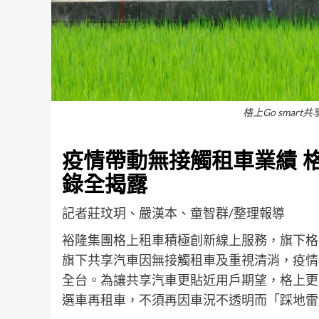
格上Go smar
疫情帶動無接觸租車業績 
錄全揭露
記者莊玟玥、嚴漢本、童智群/整理報導
裕隆集團格上租車積極創新線上服務，旗下格上Go
旗下共享汽車因無接觸租車及重視清消，疫情
全台。為讓共享汽車更貼近用戶期望，格上更
選車再租車，不須再因車況不透明而「踩地雷