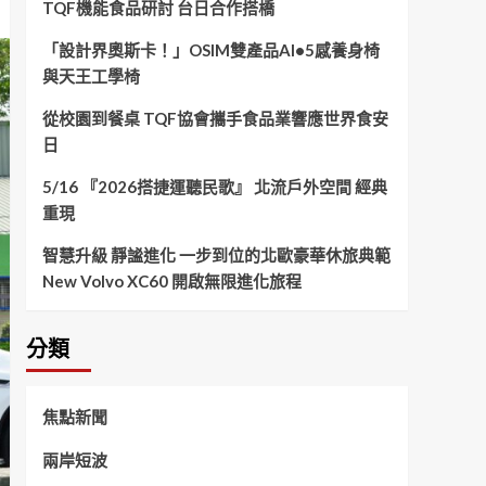
TQF機能食品研討 台日合作搭橋
「設計界奧斯卡！」OSIM雙產品AI•5感養身椅
與天王工學椅
從校園到餐桌 TQF協會攜手食品業響應世界食安
日
5/16 『2026搭捷運聽民歌』 北流戶外空間 經典
重現
智慧升級 靜謐進化 一步到位的北歐豪華休旅典範
New Volvo XC60 開啟無限進化旅程
分類
焦點新聞
兩岸短波