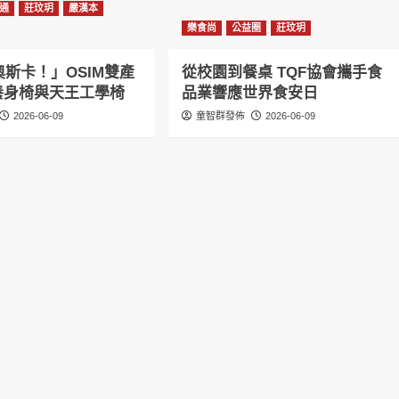
通
莊玟玥
嚴漢本
樂食尚
公益圈
莊玟玥
斯卡！」OSIM雙產
從校園到餐桌 TQF協會攜手食
感養身椅與天王工學椅
品業響應世界食安日
2026-06-09
童智群發佈
2026-06-09