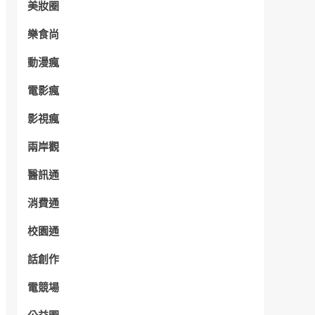
美妝圈
樂食尚
動漫瘋
電影瘋
影視瘋
兩岸觀
醫訊通
消費通
校園通
話創作
電競場