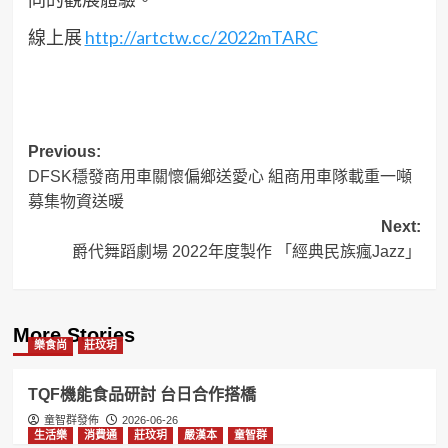
線上展
http://artctw.cc/2022mTARC
Post
Previous:
DFSK穩發商用車關懷偏鄉送愛心 組商用車隊載重一噸
navigation
募集物資送暖
Next:
爵代舞蹈劇場 2022年度製作 「經典民族瘋Jazz」
More Stories
樂食尚
莊玟玥
TQF機能食品研討 台日合作搭橋
童智群發佈
2026-06-26
生活樂
消費通
莊玟玥
嚴漢本
童智群