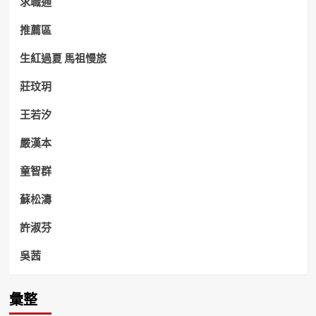
求職通
推薦區
生紅過夏 馬祖慢旅
莊玟玥
王若汐
嚴漢本
童智群
蘇松濤
許淑芬
吳茜
彙整