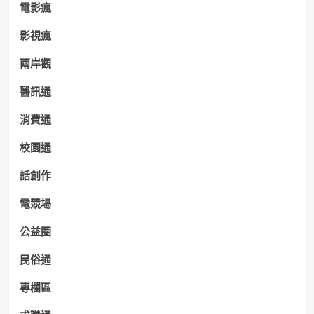
電影瘋
影視瘋
兩岸觀
醫訊通
消費通
校園通
話創作
電競場
公益圈
民俗通
專欄區