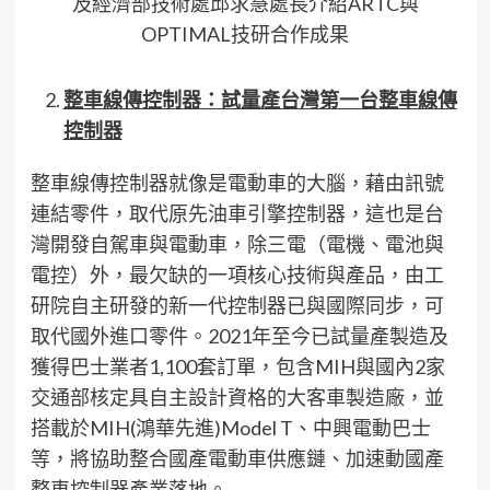
及經濟部技術處邱求慧處長介紹ARTC與
OPTIMAL技研合作成果
整車線傳控制器：試量產台灣第一台整車線傳
控制器
整車線傳控制器就像是電動車的大腦，藉由訊號
連結零件，取代原先油車引擎控制器，這也是台
灣開發自駕車與電動車，除三電（電機、電池與
電控）外，最欠缺的一項核心技術與產品，由工
研院自主研發的新一代控制器已與國際同步，可
取代國外進口零件。2021年至今已試量產製造及
獲得巴士業者1,100套訂單，包含MIH與國內2家
交通部核定具自主設計資格的大客車製造廠，並
搭載於MIH(鴻華先進)Model T、中興電動巴士
等，將協助整合國產電動車供應鏈、加速動國產
整車控制器產業落地。