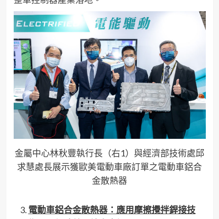
金屬中心林秋豐執行長（右1）與經濟部技術處邱
求慧處長展示獲歐美電動車廠訂單之電動車鋁合
金散熱器
電動車鋁合金散熱器：應用摩擦攪拌銲接技