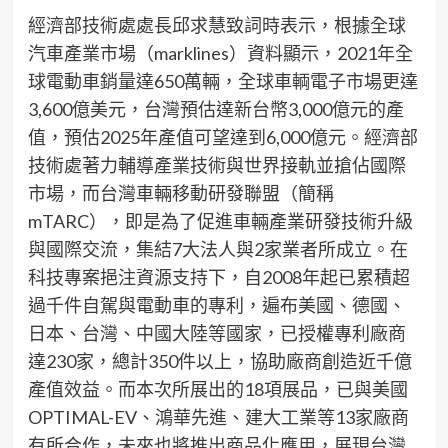
經濟部技術處處長邱求慧致詞時表示，根據全球
汽車產業市場（marklines）資料顯示，2021年全
球電動車銷量達650萬輛，全球車輌電子市場更達
3,600億美元，台灣預估達新台幣3,000億元的產
值，預估2025年產值可望達到6,000億元。經濟部
技術處著力輔導產業技術與世界接軌並搶佔國際
市場，而台灣車輛移動研發聯盟（簡稱
mTARC），即是為了促進車輛產業研發技術升級
與國際交流，集結7大法人與2家業者所成立。在
科技專案挹注資源支持下，自2008年起已累積超
過千件自駕與電動車的專利，遍布美國、德國、
日本、台灣、中國大陸等國家，已授權專利廠商
達230家，總計350件以上，協助廠商創造近千億
產值效益。而本次所展出的18項展品，已與美國
OPTIMAL-EV、鴻華先進、建大工業等13家廠商
有所合作，未來也將推出商品化應用，展現台灣