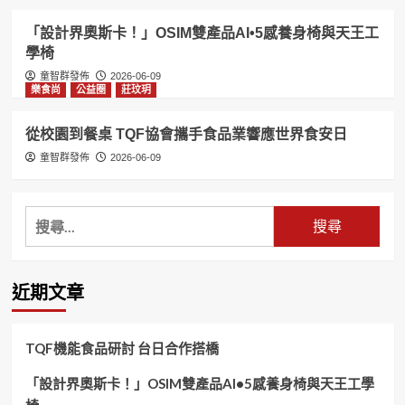
「設計界奧斯卡！」OSIM雙產品AI•5感養身椅與天王工
學椅
童智群發佈
2026-06-09
樂食尚
公益圈
莊玟玥
從校園到餐桌 TQF協會攜手食品業響應世界食安日
童智群發佈
2026-06-09
搜
尋
關
鍵
近期文章
字:
TQF機能食品研討 台日合作搭橋
「設計界奧斯卡！」OSIM雙產品AI•5感養身椅與天王工學
椅