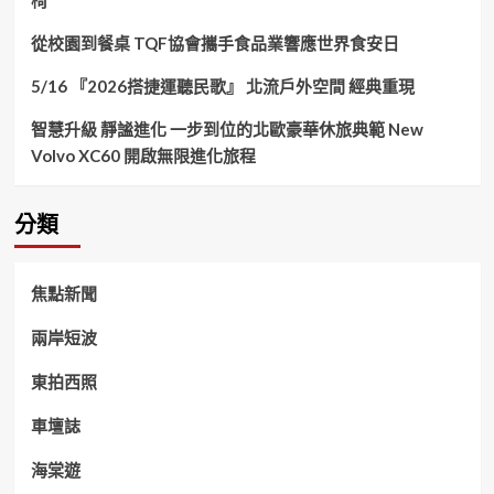
從校園到餐桌 TQF協會攜手食品業響應世界食安日
5/16 『2026搭捷運聽民歌』 北流戶外空間 經典重現
智慧升級 靜謐進化 一步到位的北歐豪華休旅典範 New
Volvo XC60 開啟無限進化旅程
分類
焦點新聞
兩岸短波
東拍西照
車壇誌
海棠遊