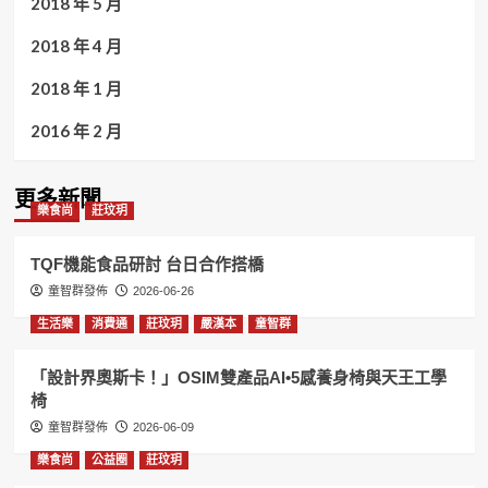
2018 年 5 月
2018 年 4 月
2018 年 1 月
2016 年 2 月
更多新聞
樂食尚
莊玟玥
TQF機能食品研討 台日合作搭橋
童智群發佈
2026-06-26
生活樂
消費通
莊玟玥
嚴漢本
童智群
「設計界奧斯卡！」OSIM雙產品AI•5感養身椅與天王工學
椅
童智群發佈
2026-06-09
樂食尚
公益圈
莊玟玥