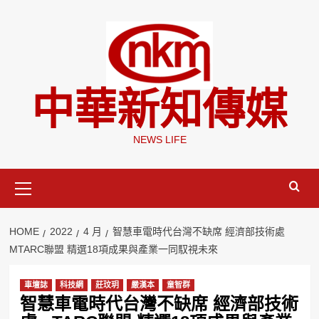
Skip
to
content
中華新知傳媒
NEWS LIFE
Primary
Menu
HOME
2022
4 月
智慧車電時代台灣不缺席 經濟部技術處
MTARC聯盟 精選18項成果與產業一同馭視未來
車壇誌
科技網
莊玟玥
嚴漢本
童智群
智慧車電時代台灣不缺席 經濟部技術