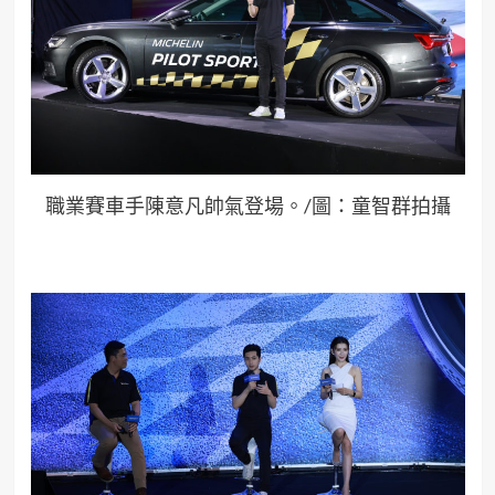
職業賽車手
陳意凡帥氣登場
。
/圖：童智群拍攝