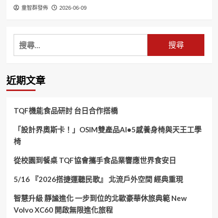
童智群發佈
2026-06-09
搜
尋
關
鍵
近期文章
字:
TQF機能食品研討 台日合作搭橋
「設計界奧斯卡！」OSIM雙產品AI•5感養身椅與天王工學
椅
從校園到餐桌 TQF協會攜手食品業響應世界食安日
5/16 『2026搭捷運聽民歌』 北流戶外空間 經典重現
智慧升級 靜謐進化 一步到位的北歐豪華休旅典範 New
Volvo XC60 開啟無限進化旅程