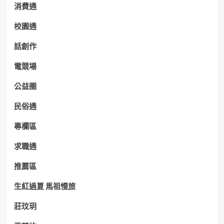
消費通
校園通
話創作
電競場
公益圈
民俗通
專欄區
求職通
推薦區
生紅過夏 馬祖慢旅
莊玟玥