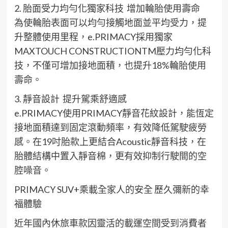
2.
胎面受
力
均勻化
獨家
科技
增加
輪胎使用壽命
為使輪胎
表
面
可以均勻
接觸地面
並
平均受力
，提
升整體使用里程
，
e
.PRIMACY
採用
獨家
MAXTOUCH CONSTRUCTION
TM
壓力均勻化科
技
，
不僅可
增加接地面積，
也
提升
18%
輪胎使用
壽命
。
3.
靜音設計
提升駕乘舒適感
e
.PRIMACY
使用P
RIMACY
靜音
花紋設計
，
能
恆定
接地面積
達到
固定滾動
頻率
，有效
降低駕駛疲勞
感
。
在
19
吋胎款
上更
結合
A
coustic
靜音科技
，
在
胎體
結構中置
入靜音棉
，
更
有效抑制行駛
間
的空
腔
噪音。
PRIMACY
SUV+
乘載全家人
的安全
歷久彌新的幸
福體驗
近年
國內
休
旅
車
款
因
靈活
的載運
空間
受到
消費者