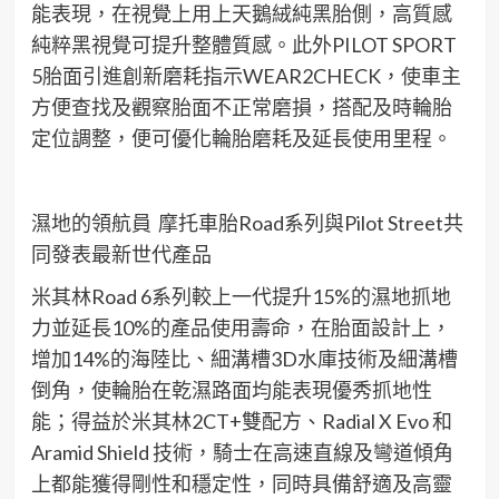
能表現，在
視覺上
用
上
天鵝絨純黑胎側
，
高質感
純粹黑視覺
可
提升
整體
質感
。此外
P
I
LOT SPORT
5
胎面引進
創新磨耗指示
W
EAR2CHECK
，
使車主
方便
查找及觀察胎面不正常磨損，
搭配
及時輪胎
定位
調整
，
便可
優化輪胎磨耗
及
延長使用里程
。
濕地的領航員
摩托車胎Road系列與Pilot Street共
同發表最新世代產品
米其林Road 6系列較上一代提升15%的濕地抓地
力
並
延長10%的產品使用壽命
，
在胎面
設計上，
增加14%的
海陸比
、
細溝槽3D水庫技術
及
細
溝槽
倒
角
，使輪胎在乾濕
路面均能表現
優秀
抓地性
能
；
得益於
米其林2CT+雙配方
、
Radial X Evo 和
Aramid Shield 技術，騎士在高速直線
及
彎道傾角
上
都能
獲得
剛性和穩定性，同時具備舒適及高靈