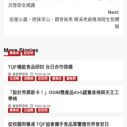
navigation
況登錄全揭露
Next:
追螢火蟲、爬抹茶山、餵食鯊魚 礁溪老爺推海陸生態體
驗
More Stories
樂食尚
莊玟玥
TQF機能食品研討 台日合作搭橋
童智群發佈
2026-06-26
生活樂
消費通
莊玟玥
嚴漢本
童智群
「設計界奧斯卡！」OSIM雙產品AI•5感養身椅與天王工
學椅
童智群發佈
2026-06-09
樂食尚
公益圈
莊玟玥
從校園到餐桌 TQF協會攜手食品業響應世界食安日