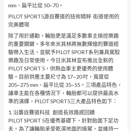
mm、扁平比從 50~70。
P
I
LOT SPORT
5
源自
賽道的技術精粹
街道使用的
完美
體現
除了
用於
通勤，
輪胎
更
是滿
足多數車主
操控
樂趣
的
重要
關鍵
。
多年來米其林
將無數輝煌的賽道經
驗帶入生活
，並
賦予
P
I
LOT SPORT
系列
兼具
駕馭
樂趣及日常
使用
。
今日米其林宣布
推出全新的
P
I
LOT SPORT
5
，
供
熱血
車主更
優秀的使用體
驗
。
目前供應主要尺寸為
1
7
~
20
吋，寬度從
205
~2
7
5
mm、扁平比從
3
5~
5
5
。
三項產品特色，
讓車主能在各種情況下，輪胎都可以提供最高水
準的演繹
，
P
I
LOT SPORT
5
三
大產品特色如下
：
1.
沿襲自
賽道科技
創造
長效
路感回饋
P
I
LOT SPORT
5
在優秀基礎
下
，
針對胎面下足功
夫
。
為了
讓輪胎
承受乾濕地面
的操駕
，
並
維持一