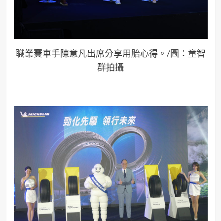
職業賽車手
陳意凡
出席分享用胎心得
。
/圖：童智
群拍攝