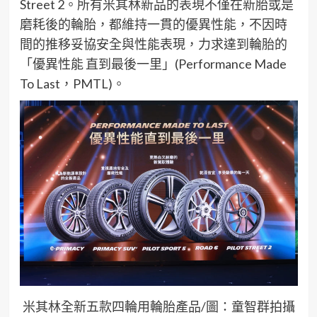
Street 2
。所有
米其林
新品
的表現不僅在新胎
或
是
磨耗後的輪胎，都維持一貫的優異性能，不因時
間的推移妥協安全與性能表現，力求達到輪胎的
「優異性能 直到最後一里」
(Performance Made
To Last，PMTL)。
米其林全新五
款
四輪用
輪胎
產品
/圖：童智群拍攝