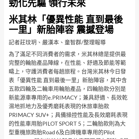
勁化先驅 領行未來
米其林「
優異性能
直到最後
一
里
」新胎
陣容
震撼
登場
記者莊玟玥、嚴漢本、童智群/整理報導
為了滿足不同消費者的需求，米其林總是提供最
完整的輪胎產品陣線，在性能、舒適及
節能
等範
疇上，守護消費者每趟旅程。
台灣
米其林
今
日
發
表
「優異性能 直到最後一里」
新胎陣容
，其中
含
五
款
四輪及二輪車
用輪胎
產品
，
四輪胎款
分別
是
新能源車
專用
的
e
.PRIMACY
；
兼具
舒適
、
長效
乾
濕地
抓地力及
優秀磨耗表現的
休旅車胎款
PRIMACY
SUV+
；
具備
操控
性能
及長效磨耗表現
的
性能
車
用胎
P
I
LO
T SPORT
5
；
二輪胎款
則
為
大
型重
機
旅跑胎
Road 6
及白牌機車專用的
Pilot