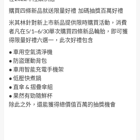
購
買四條新品就送限量好禮
加碼
抽獎
百萬好禮
米其林針對
新上市
新品
提供限時
購買
活動
，
消費
者凡在
5/1~6/30
單次
購買四條
新品輪胎
，即可獲
得限量好禮六選一
，此次好禮包含
●
車用空氣清淨機
●
防盜運動背包
●
車用智能充電手機架
●
低壓快煮鍋
●
直傘 & 摺疊傘組
●
果然有勁隨鮮杯
除此之外，還
能
獲得
總價值百萬
的抽獎
機會