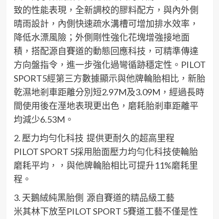
致的性能表現，
全新調校
的膠料配方
，
與
內
外側
晴雨
設計，內側
快速疏水溝槽
可增加
排水
效率
，
降低水漂風險
；
外側剛性強化花塊
增強接地面
積，搭配源自賽道的
動態回應科技
，
可
精
準
傳達
方向盤指令
，
進一步
強化
過彎
循跡
穩定
性。
P
I
LOT
SPORT
5
經第三方數據顯示
與
他牌
輪胎相比
，
新胎
乾
濕
地剎車距離
分別
短2.97M
及
3
.
09
M
，經過長時
間使用後
在溼地表現更出色，
磨耗
胎
剎車距離
平
均
減少
6
.
53
M
。
2.
壓力均勻化科技
提供
更耐久的超高里程
P
I
LOT SPORT
5
採用
胎面
壓力
均勻化科技
使
輪胎
磨耗
平均，
，
與他牌輪胎相比
可提升
1
1
%
磨耗
里
程。
3.
天鵝絨純黑胎側
源自賽道的精品級工藝
米其林下放至
P
I
LOT SPORT
5
賽道工藝
不
僅
是
性