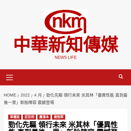
Skip
to
content
中華新知傳媒
NEWS LIFE
Primary
Menu
HOME
2022
4 月
勁化先驅 領行未來 米其林「優異性能 直到最
後一里」新胎陣容 震撼登場
車壇誌
莊玟玥
嚴漢本
童智群
勁化先驅 領行未來 米其林「優異性