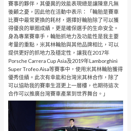
賽
事
的夥伴
，
其
優異的效能
表現總是讓
陳意凡
無
後顧之憂
，
因此
他
在
活動
中
表示：「
輪胎是賽車
比賽中最
常更換的耗材，
選擇好輪胎
除了可以獲
得優良的單圈成績，更是確保
選手的生命安全
。
身為專業賽車手，
輪胎抓地力及功能性
是我
主要
考量的
重點
，米其林輪胎
與其他品牌相比，可以
提供更好的抓地力及穩定性
，讓我
在2
017
年
Porsche Carrera Cup Asia
及2
019
年
Lamborghini
Super
Trofeo
Aisa
等賽事中，使用米其林輪胎
獲得
優秀佳績
。
此次
有幸能
和台灣米其林合作
，除了
可以協助我
的賽車生涯更上一層樓，也
期待
這次
合作可以推廣台灣賽車
產業
到
世界舞台
。
」