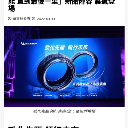
能 直到最後一里」新胎陣容 震撼登
場
童智群發佈
2022-04-11
勁化先驅 領行未來/圖：童智群拍攝