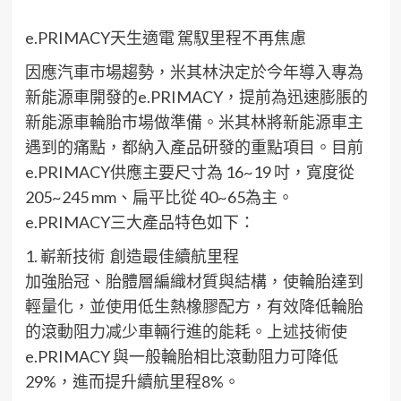
e
.PRIMACY
天生適電
駕馭里程不再焦慮
因應
汽車
市場趨勢
，米其林決定於今年導入
專為
新能源車
開發的
e
.PRIMACY
，
提前為
迅速膨脹
的
新能源車
輪胎
市場
做準備
。
米其林將
新能源車主
遇到
的痛點
，都
納入產品研發的重點項目
。
目前
e
.PRIMACY
供應主要尺寸為
1
6
~1
9
吋，寬度從
205
~2
4
5
mm、扁平比從
4
0
~
65
為主
。
e
.PRIMACY
三大產品特色如下
：
1.
嶄新技術
創造
最佳
續航里程
加強
胎冠
、
胎體層
編織材質與結構
，
使輪胎達到
輕量化
，
並
使用
低生熱橡膠配方
，
有效降低
輪
胎
的
滾動
阻力减少
車輛行進的
能耗。
上述技術
使
e
.PRIMACY
與一般輪胎相比滾動阻力
可降低
29%，
進而提升續航
里程
8%
。