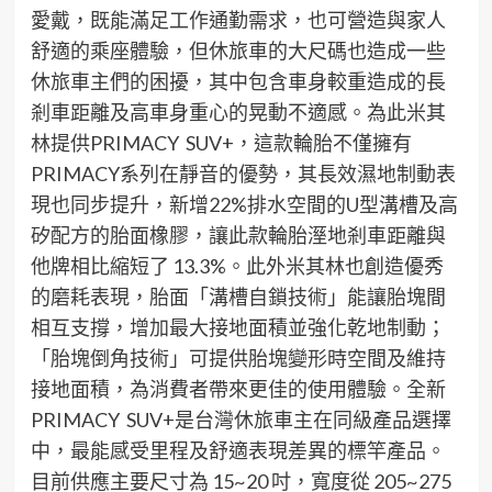
愛戴
，既能滿足工作通勤需求，
也
可
營造
與家人
舒適的
乘
座
體驗
，但休旅車
的
大
尺碼
也造成
一些
休
旅車主們的困擾
，
其中包含
車身較
重
造成
的
長
剎車
距離
及
高
車身
重心
的
晃動不適
感
。為此
米其
林
提供
PRIMACY
SUV+
，
這款
輪胎
不僅
擁有
PRIMACY
系列
在
靜音
的
優勢
，
其
長效
濕地制動
表
現也同步提升
，
新增
22%排水空間
的U型溝槽
及高
矽配方
的
胎面橡膠
，
讓此款輪胎
溼地
剎
車距離
與
他牌
相比
縮短了
13
.
3
%
。
此外米其林
也
創造優秀
的磨耗表現，胎
面
「
溝槽自鎖技術
」
能讓
胎塊間
相互支撐，增加最大接地面積
並
強化乾地制動
；
「
胎塊倒角技術
」
可
提供胎塊變形時空間
及
維持
接地面
積
，為消費者帶來更佳的使用體驗。
全新
PRIMACY
SUV+
是台灣
休旅車
主在同級產品選擇
中，最能感受里程
及舒適
表現差異的標竿產品。
目前供應主要尺寸為 1
5
~
20
吋，寬度從 205
~275