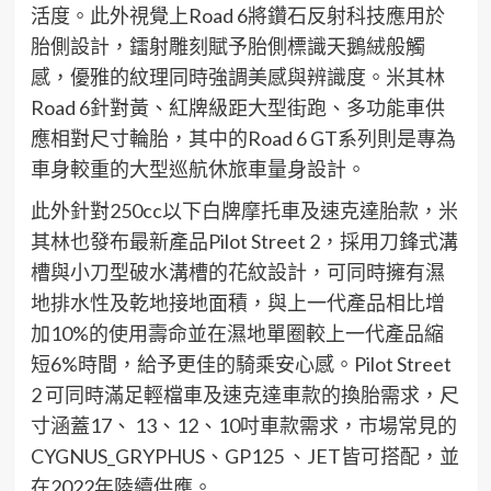
活度。
此外視覺上
Road 6
將鑽石反射科技應用
於
胎
側
設
計，鐳射雕刻
賦予胎側標識天鵝絨般觸
感
，優雅的紋理同時強調美感與辨識度。
米其林
Road 6
針對
黃、紅牌級距
大型
街跑、多功能車供
應相對尺寸
輪胎
，其中的Road 6 GT系列
則是
專為
車身
較
重的大型巡航休旅
車
量身
設計。
此外
針對
2
50cc
以下
白牌
摩托車
及
速克達
胎款，
米
其林也
發布最新產品P
ilot Street 2
，
採用刀鋒式溝
槽與小刀型破水溝槽
的花紋設計
，
可
同時擁有
濕
地排水性
及
乾地接地面積
，
與上一代產品相比增
加1
0%
的使用壽命並在濕地單圈較上一代產品縮
短6%時間
，給予
更佳的
騎乘安心感。P
ilot Street
2
可
同時
滿足
輕檔車
及
速克達車款的換胎需求
，
尺
寸
涵蓋
1
7
、
1
3
、12、10
吋車款需求，市場常見的
CYGNUS_GRYPHUS
、GP1
25
、JET
皆可搭配
，
並
在2
022
年陸續供應。