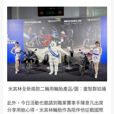
米其林全新兩款二輪用輪胎產品/圖：童智群拍攝
此外，今日
活動也邀請到
職業賽車手
陳意凡
出席
分享用胎心得
。
米其林
輪胎
作為
陪伴
他
征戰
國際