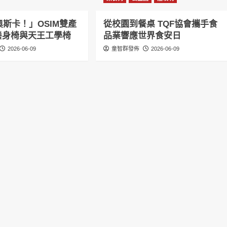
斯卡！」OSIM雙產
從校園到餐桌 TQF協會攜手食
感養身椅與天王工學椅
品業響應世界食安日
2026-06-09
童智群發佈
2026-06-09