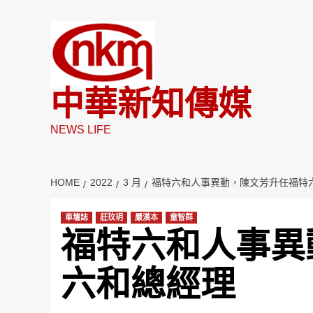
Skip
to
content
中華新知傳媒
NEWS LIFE
HOME
2022
3 月
福特六和人事異動，陳文芳升任福特
車壇誌
莊玟玥
嚴漢本
童智群
福特六和人事異
六和總經理