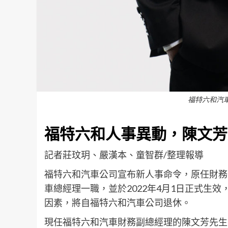
福特六和汽
福特六和人事異動，陳文芳
記者莊玟玥、嚴漢本、童智群/整理報導
福特六和汽車公司
宣布
新人事命令
，
原
任
財務
車總
經理
一職，並於
2022
年
4
月
1
日正式
生效
因素，將
自福特六和汽車
公司
退休
。
現
任
福特六和汽車財務副總經理
的
陳文芳先生