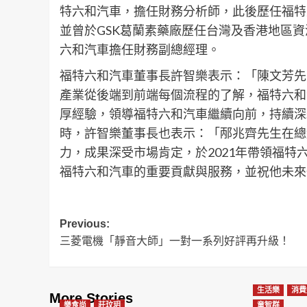
特六和汽車，擔任財務分析師，此後歷任福特
並曾於
GSK
葛蘭素藥廠歷任台灣及香港地區資
六和汽車擔任財務副總經理。
福特六和汽車董事長許智樂表示：「陳文芳先
產業從後端到前端每
個
流程
的了解
，
福特六和
厚經驗，領導福特六和汽車繼續向前，持續深
時
，
許智樂董事長也表示
：
「
邴兆齊
先生
在
總
力
，
成果深受市場肯定，
於
2
021
年帶領福特
福特六和汽車的重要貢獻與服務
，
並祝他未來
Post
Previous:
三菱電機「靜音大師」一對一系列好評再升級！
navigation
生活樂
消費
More Stories
樂食尚
莊玟玥
童智群