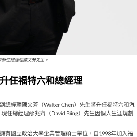
車新任總經理陳文芳先生。
升任福特六和總經理
副總經理
陳文芳（
W
alter Chen
）先生
將升任
福特六和汽
，現任總
經理
邴兆齊
（
David
Biing
）
先生
因個人生涯規劃
擁有
國立政治大學企業管理
碩士學位，
自
1
998
年加入福