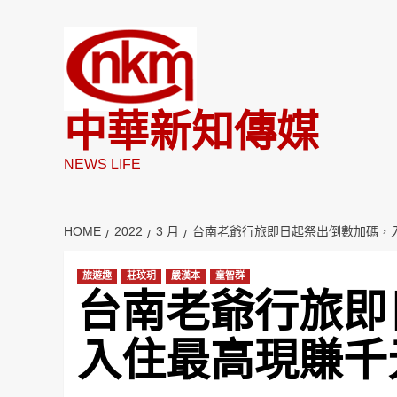
Skip
to
content
中華新知傳媒
NEWS LIFE
HOME
2022
3 月
台南老爺行旅即日起祭出倒數加碼，
旅遊趣
莊玟玥
嚴漢本
童智群
台南老爺行旅即
入住最高現賺千