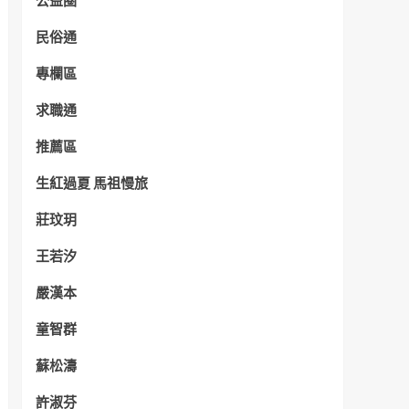
公益圈
民俗通
專欄區
求職通
推薦區
生紅過夏 馬祖慢旅
莊玟玥
王若汐
嚴漢本
童智群
蘇松濤
許淑芬