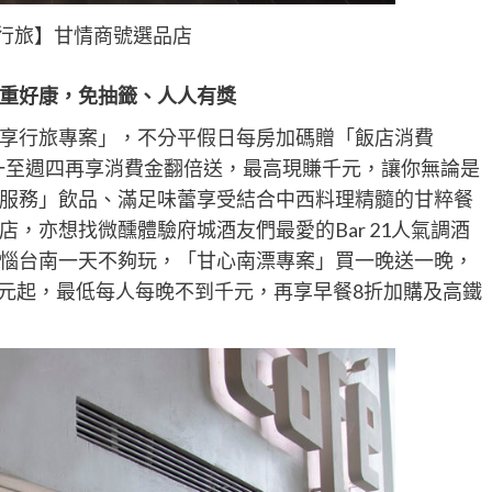
行旅】甘情商號選品店
重好康，免抽籤、人人有獎
享行旅專案」，不分平假日每房加碼贈「飯店消費
週一至週四再享消費金翻倍送，最高現賺千元，讓你無論是
服務」飲品、滿足味蕾享受結合中西料理精髓的甘粹餐
，亦想找微醺體驗府城酒友們最愛的Bar 21人氣調酒
惱台南一天不夠玩，「甘心南漂專案」買一晚送一晚，
498元起，最低每人每晚不到千元，再享早餐8折加購及高鐵