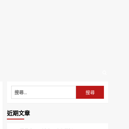
搜
尋
關
鍵
近期文章
字: