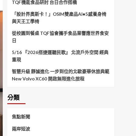
TQF機能食品研討 台日合作搭橋
「設計界奧斯卡！」OSIM雙產品AI•5感養身椅
與天王工學椅
從校園到餐桌 TQF協會攜手食品業響應世界食安
日
5/16 『2026搭捷運聽民歌』 北流戶外空間 經典
重現
智慧升級 靜謐進化 一步到位的北歐豪華休旅典範
New Volvo XC60 開啟無限進化旅程
分類
焦點新聞
兩岸短波