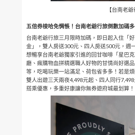
【台南老爺
五倍券梭哈免惆悵！台南老爺行旅倒數加碼多
台南老爺行旅三月限時加碼，即日起入住「好
金」，雙人房送300元、四人房送500元，
想暢享台南老爺獨家引進的回甘咖啡「星巴克
廳、瘋購物血拼精選職人好物的甘情尚好選品店
等，吃喝玩樂一站滿足、荷包省多多！若是煩
雙人出遊三天兩夜4,498元起、四人同行7,
搭乘優惠，多重好康讓你無券遊府城最划算！