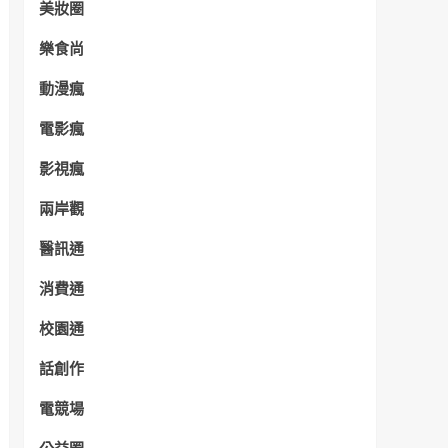
美妝圈
樂食尚
動漫瘋
電影瘋
影視瘋
兩岸觀
醫訊通
消費通
校園通
話創作
電競場