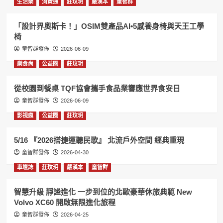
生活樂
消費通
莊玟玥
嚴漢本
童智群
「設計界奧斯卡！」OSIM雙產品AI•5感養身椅與天王工學
椅
童智群發佈
2026-06-09
樂食尚
公益圈
莊玟玥
從校園到餐桌 TQF協會攜手食品業響應世界食安日
童智群發佈
2026-06-09
影視瘋
公益圈
莊玟玥
5/16 『2026搭捷運聽民歌』 北流戶外空間 經典重現
童智群發佈
2026-04-30
車壇誌
莊玟玥
嚴漢本
童智群
智慧升級 靜謐進化 一步到位的北歐豪華休旅典範 New
Volvo XC60 開啟無限進化旅程
童智群發佈
2026-04-25