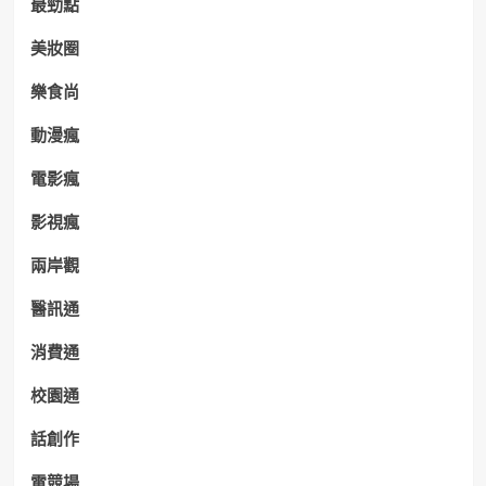
最勁點
美妝圈
樂食尚
動漫瘋
電影瘋
影視瘋
兩岸觀
醫訊通
消費通
校園通
話創作
電競場