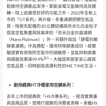
鬆維持空調產品潔淨，節能省電又能維持高效運
轉。除上述廣受好評的功能之外，2022年全新上
市的「GT系列」再升級，多重濾網把關空氣品
質，除原先配備的3D立體結構與奈米化白金粒子
提高空氣集塵與除臭率的「奈米白金抗菌濾網
（Nano Platinum）」外，另額外追加「靜電抗敏
酵素濾網」作為標配，運用特殊酵素成份，經實
驗證實有效吸附空氣中的過敏原，並能抑制病毒
註
5
與細菌效果達99.9%
。大幅提昇居家安心感與
空氣品質，同時創造高便利性的ME TIME生活。
耐用經典
HT
冷暖家用空調系列：
去年上市的經典款「HS冷專系列」，經濟實惠兼
具高規品質，受精打細算的消費者青睞。承繼HS