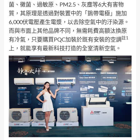
菌、黴菌、過敏原、PM2.5、灰塵等6大有害物
質，其原理是透過對裝置中的「鎢帶電極」施加
6,000伏電壓產生電漿，以去除空氣中的汙染源。
而與市面上其他品牌不同，無需耗費高額汰換原
註
1
有冷氣，只要購買PQC加裝於既有安裝的空調
上，就能享有最新科技打造的全室清新空氣。