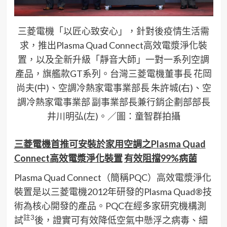
三菱電機「以匠心致安心」，針對後疫情生活需
求，推出Plasma Quad Connect高效電漿淨化裝
置，以及全新升級「靜音大師」一對一系列空調
產品，旗艦款GT系列。台灣三菱電機董事長 花岡
尚夫(中)、空調冷熱家電事業部長 朱許城(右)、空
調冷熱家電事業部 副事業部長兼行銷企劃部部長
井川明弘(左)。／圖：童智群拍攝
三菱電機首推可安裝於家用空調之
Plasma Quad
Connect
高效電漿淨化裝置
有效阻擋
99%
病菌
Plasma Quad Connect（簡稱PQC）高效電漿淨化
裝置是以三菱電機2012年研發的Plasma Quad®技
術為核心開發的產品。PQC在經多家研究機構測
註
3
試
後，證實可有效降低空氣中懸浮之病毒、細