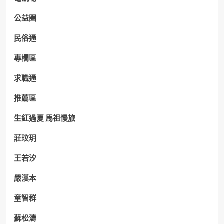
公益圈
民俗通
專欄區
求職通
推薦區
生紅過夏 馬祖慢旅
莊玟玥
王若汐
嚴漢本
童智群
蘇松濤