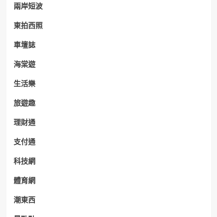
兩岸短波
東拍西照
車壇誌
海棠遊
生活樂
旅遊趣
理財通
支付通
科技網
體育網
潮東西