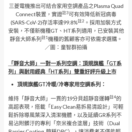
三菱電機推出可結合家用空調產品之Plasma Quad
註
3
Connect裝置，實證
可有效降低新冠病毒
註
2
(SARS-CoV-2)存活率達99.8%
。採用加裝方式
安裝，不僅新機種GT、HT系列適用，已安裝其他
註
1
靜音大師系列
機種的舊顧客亦可依需求選購。
／圖：童智群拍攝
「靜音大師」一對一系列空調：頂規旗艦「
GT
系
列」與耐用經典「
HT
系列」雙重好評升級上市
頂規旗艦
GT
冷暖
/
冷專家用空調系列：
註
4
維持「靜音大師」一貫的19分貝超靜音運轉
的
高超表現，搭載「Easy Clean易拆易清設計」可輕
鬆拆除導風葉深入清潔機體，以及延續GR系列不
易沾附髒汙的專利「奈米複合塗層」技術（Dual
Barrier Coating, 簡稱DBC），讓消費者不僅能輕