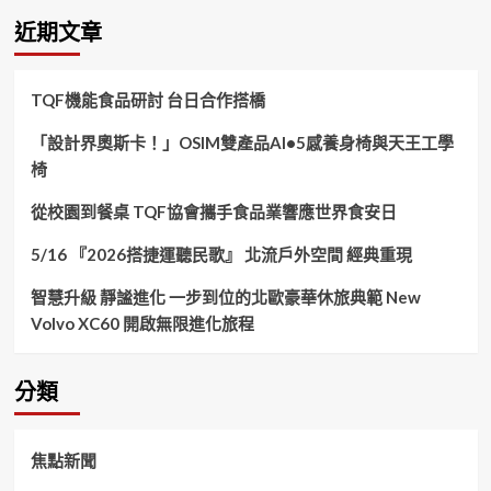
鍵
近期文章
字:
TQF機能食品研討 台日合作搭橋
「設計界奧斯卡！」OSIM雙產品AI•5感養身椅與天王工學
椅
從校園到餐桌 TQF協會攜手食品業響應世界食安日
5/16 『2026搭捷運聽民歌』 北流戶外空間 經典重現
智慧升級 靜謐進化 一步到位的北歐豪華休旅典範 New
Volvo XC60 開啟無限進化旅程
分類
焦點新聞