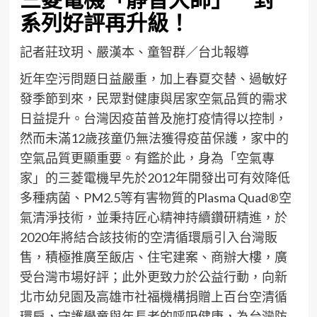
系列好評再升級！
記者莊玟玥、嚴漢本、童智群／台北報導
近年空污問題日益嚴重，加上春夏交替、過敏好
發季節到來，民眾對健康與居家空氣品質的需求
日益提升。台灣因疫苗普及施打疫情得以控制，
然而未滿12歲孩童仍無法獲得疫苗保護，家中的
空氣品質更顯重要。有鑑於此，身為「空氣專
家」的三菱電機早先於2012年開發出可有效降低
多種病菌、PM2.5等有害物質的Plasma Quad®空
氣清淨技術，並秉持匠心精神持續鑽研精進，於
2020年將結合該技術的空清循環扇引入台灣販
售，積極推廣至飯店、住宅建案、商辦大樓，廣
受台灣市場好評；此外更致力於公益行動，向新
北市幼兒園及高雄市社福機構捐贈上百台空清循
環扇，守護學童與年長者的呼吸健康，為台灣防