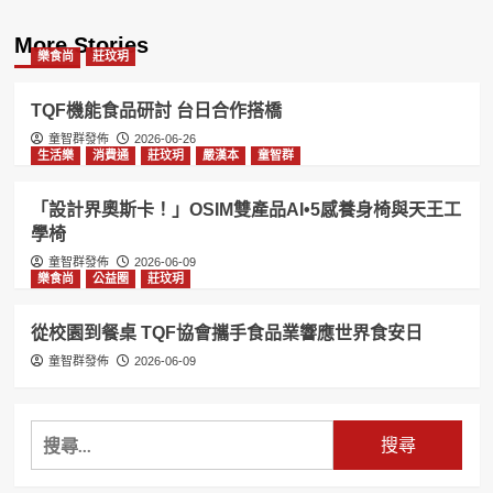
More Stories
樂食尚
莊玟玥
TQF機能食品研討 台日合作搭橋
童智群發佈
2026-06-26
生活樂
消費通
莊玟玥
嚴漢本
童智群
「設計界奧斯卡！」OSIM雙產品AI•5感養身椅與天王工
學椅
童智群發佈
2026-06-09
樂食尚
公益圈
莊玟玥
從校園到餐桌 TQF協會攜手食品業響應世界食安日
童智群發佈
2026-06-09
搜
尋
關