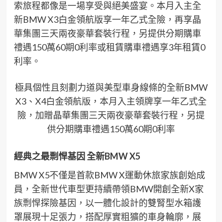
索旅程都像是一場享受與絕美盛宴。本月入主全
新BMW X3白金領航版享一年乙式全險，再享晶
華集團三天兩夜豪華套裝行程，另提供分期購車
禮遇150萬60期0利率或租賃購車禮遇享3年租賃0
利率。
極具個性且刻劃力道與美型車身線條的全新BMW
X3、X4白金領航版，本月入主領牌享一年乙式全
險，加贈晶華集團三天兩夜豪華套裝行程，另提
供分期購車禮遇150萬60期0利率
經典之最剽悍基因
全新
BMW X5
BMW X5不僅是首款BMW X運動休旅家族創始成
員，全新世代車型更持續帶領BMW開創全新X家
族剽悍探險基因，以一體化設計的雙腎型水箱護
罩展現十足張力，搭配厚實粗獷的車身輪廓，展