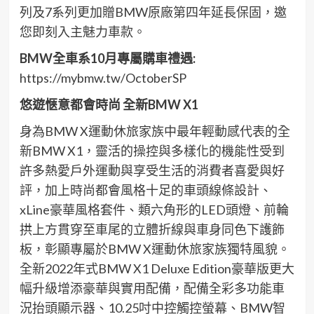
列及7系列更加贈BMW原廠第四年延長保固，邀
您即刻入主魅力車款。
BMW
全車系
10
月專屬購車禮遇
:
https://mybmw.tw/OctoberSP
悠遊愜意都會時尚
全新
BMW X1
身為BMW X運動休旅家族中最年輕動感代表的全
新BMW X1，靈活的操控與多樣化的機能性受到
許多熱愛戶外運動與享受生活的消費者喜愛與好
評，加上時尚都會風格十足的車頭線條設計、
xLine豪華風格套件、類六角形的LED頭燈、前輪
拱上方貫穿至車尾的立體折線與車身同色下護飾
板，彰顯專屬於BMW X運動休旅家族獨特風貌。
全新2022年式BMW X1 Deluxe Edition豪華版更大
幅升級增添豪華與實用配備，配備全彩多功能車
況抬頭顯示器、10.25吋中控觸控螢幕、BMW智