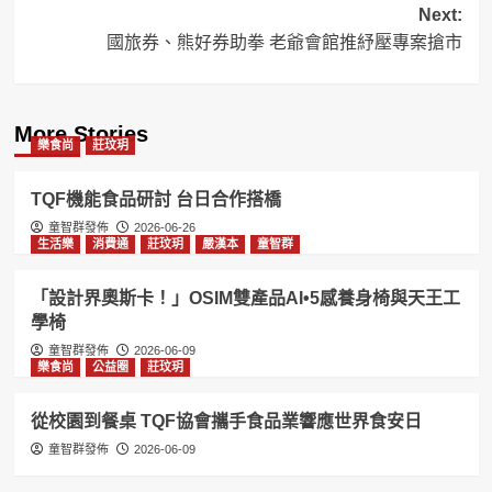
Next:
國旅券、熊好券助拳 老爺會館推紓壓專案搶市
More Stories
樂食尚
莊玟玥
TQF機能食品研討 台日合作搭橋
童智群發佈
2026-06-26
生活樂
消費通
莊玟玥
嚴漢本
童智群
「設計界奧斯卡！」OSIM雙產品AI•5感養身椅與天王工
學椅
童智群發佈
2026-06-09
樂食尚
公益圈
莊玟玥
從校園到餐桌 TQF協會攜手食品業響應世界食安日
童智群發佈
2026-06-09