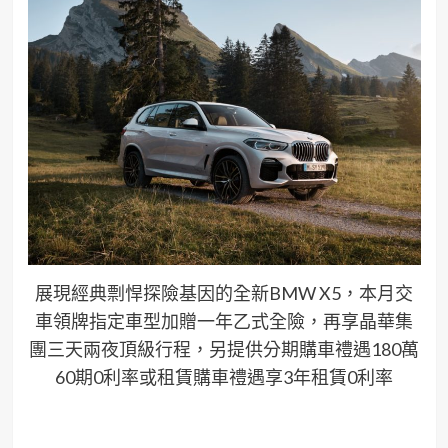
展現經典剽悍探險基因的全新BMW X5，本月交
車領牌指定車型加贈一年乙式全險，再享晶華集
團三天兩夜頂級行程，另提供分期購車禮遇180萬
60期0利率或租賃購車禮遇享3年租賃0利率