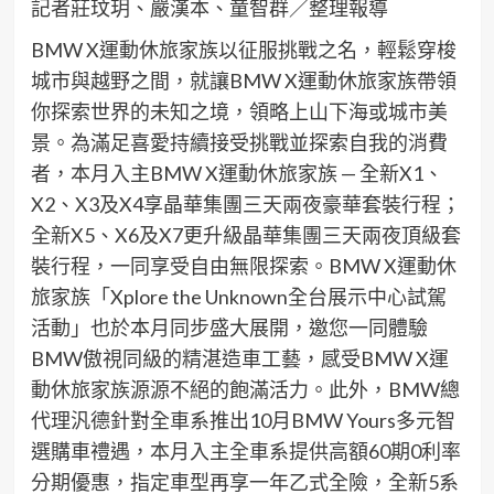
記者莊玟玥、嚴漢本、童智群／整理報導
BMW X運動休旅家族以征服挑戰之名，輕鬆穿梭
城市與越野之間，就讓BMW X運動休旅家族帶領
你探索世界的未知之境，領略上山下海或城市美
景。為滿足喜愛持續接受挑戰並探索自我的消費
者，本月入主BMW X運動休旅家族 — 全新X1、
X2、X3及X4享晶華集團三天兩夜豪華套裝行程；
全新X5、X6及X7更升級晶華集團三天兩夜頂級套
裝行程，一同享受自由無限探索。BMW X運動休
旅家族「Xplore the Unknown全台展示中心試駕
活動」也於本月同步盛大展開，邀您一同體驗
BMW傲視同級的精湛造車工藝，感受BMW X運
動休旅家族源源不絕的飽滿活力。此外，BMW總
代理汎德針對全車系推出10月BMW Yours多元智
選購車禮遇，本月入主全車系提供高額60期0利率
分期優惠，指定車型再享一年乙式全險，全新5系