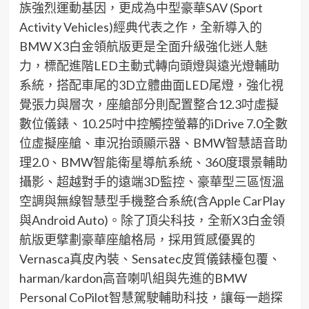
族強烈運動基因，更成為中型豪華SAV (Sport
Activity Vehicles)經典代表之作，全新導入的
BMW X3白金領航版更是全面升級強化迷人魅
力，標配進階LED主動式轉向頭燈與遠光燈輔助
系統，搭配車尾的3D立體曲面LED尾燈，強化視
覺張力與層次，座艙部分則配置整合12.3吋虛擬
數位儀錶、10.25吋中控觸控螢幕的iDrive 7.0全數
位虛擬座艙、車況抬頭顯示器、BMW智慧語音助
理2.0、BMW智能衛星導航系統、360度環景輔助
攝影、超越對手的遠端3D監控、豪華型三區恆溫
空調與無線智慧型手機整合系統(含Apple CarPlay
與Android Auto)。除了頂尖科技，全新X3白金領
航版更擘劃豪華座艙格局，採用質感優異的
Vernasca真皮內裝、Sensatec皮質儀錶檯包覆、
harman/kardon高音喇叭組與先進的BMW
Personal CoPilot智慧駕駛輔助科技，讓每一趟探