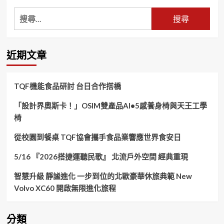
搜
尋
關
鍵
近期文章
字:
TQF機能食品研討 台日合作搭橋
「設計界奧斯卡！」OSIM雙產品AI•5感養身椅與天王工學
椅
從校園到餐桌 TQF協會攜手食品業響應世界食安日
5/16 『2026搭捷運聽民歌』 北流戶外空間 經典重現
智慧升級 靜謐進化 一步到位的北歐豪華休旅典範 New
Volvo XC60 開啟無限進化旅程
分類