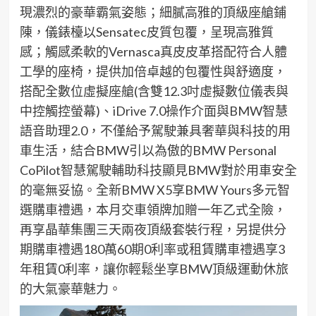
現濃烈的豪華霸氣姿態；細膩高雅的頂級座艙鋪
陳，儀錶檯以Sensatec皮質包覆，呈現高雅質
感；觸感柔軟的Vernasca真皮皮革搭配符合人體
工學的座椅，提供加倍卓越的包覆性與舒適度，
搭配全數位虛擬座艙(含雙12.3吋虛擬數位儀表與
中控觸控螢幕)、iDrive 7.0操作介面與BMW智慧
語音助理2.0，不僅給予駕駛兼具奢華與科技的用
車生活，結合BMW引以為傲的BMW Personal
CoPilot智慧駕駛輔助科技顯見BMW對於用車安全
的毫無妥協。全新BMW X5享BMW Yours多元智
選購車禮遇，本月交車領牌加贈一年乙式全險，
再享晶華集團三天兩夜頂級套裝行程，另提供分
期購車禮遇180萬60期0利率或租賃購車禮遇享3
年租賃0利率，讓你輕鬆坐享BMW頂級運動休旅
的大氣豪華魅力。