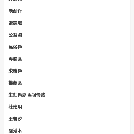
話創作
電競場
公益圈
民俗通
專欄區
求職通
推薦區
生紅過夏 馬祖慢旅
莊玟玥
王若汐
嚴漢本