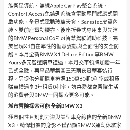
能衛星導航、無線Apple CarPlay整合系統、
Comfort Access免鑰匙系統含電動尾門感應式開
啟功能、全景式電動玻璃天窗、Sensatec皮質內
裝、雙前座電動腰靠、後座折疊式專用桌與先進
的BMW Personal CoPilot智慧駕駛輔助科技，完
美呈現X1自在率性的愜意姿態與全面性的安全防
護。本月全新BMW X1 Deluxe Edition享BMW
Yours多元智選購車禮遇，本月交車領牌加贈一年
乙式全險，再享晶華集團三天兩夜豪華套裝行
程，另提供分期購車禮遇150萬60期0利率或租賃
購車禮遇享3年租賃0利率，讓喜愛都會冒險生活
的消費者與BMW一同探索更多可能。
城市冒險探索可能
全新
BMW X3
極具個性且刻劃力道與美型車身線條的全新BMW
X3，精悍粗獷的身影不僅凸顯BMW X運動休旅家