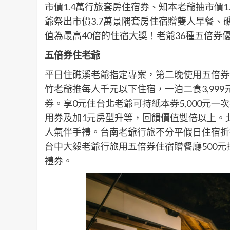
市價1.4萬行旅套房住宿券、知本老爺抽市價
爺祭出市價3.7萬景隅套房住宿贈雙人早餐、
值為最高40倍的住宿大獎！老爺36種五倍券
五倍券住老爺
平日住礁溪老爺指定專案，第二晚使用五倍券全
竹老爺推每人千元以下住宿，一泊二食3,999
券。享0元住台北老爺可持紙本券5,000元一次
用券及加1元房型升等，回饋價值雙倍以上。北
人氣伴手禮。台南老爺行旅不分平假日住宿折抵
台中大毅老爺行旅用五倍券住宿贈餐廳500
禮券。