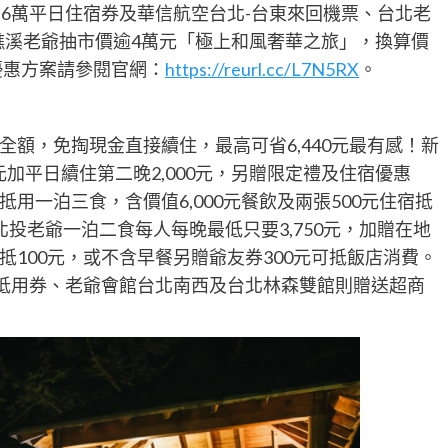
1.6萬平日住宿券及華信航空台北-台東來回機票、台北老
礁溪老爺抽市價逾4萬元「極上和風奢華之旅」，換算價
優惠方案請參閱官網：
https://reurl.cc/L7N5RX
。
額，免掏現金直接續住，最高可省6,440元最有感！新
元加平日續住第二晚2,000元，另贈限定禮及住宿優惠
抵用一泊三食，含價值6,000元餐飲及兩張500元住宿抵
投老爺一泊二食每人每晚最低只要3,750元，加贈在地
100元，或不含早餐另贈爺友券300元可抵飯店消費。
元抵用券、老爺會館台北南西及台北林森雙館則贈送超商