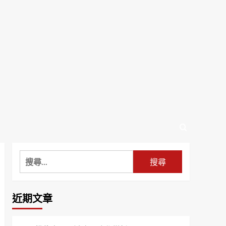
搜
尋
關
鍵
近期文章
字: