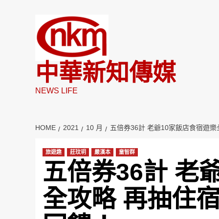
Skip
to
content
中華新知傳媒
NEWS LIFE
HOME
2021
10 月
五倍券36計 老爺10家飯店食宿遊
旅遊趣
莊玟玥
嚴漢本
童智群
五倍券36計 老
全攻略 再抽住