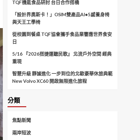
TQF機能食品研討 台日合作搭橋
「設計界奧斯卡！」OSIM雙產品AI•5感養身椅
與天王工學椅
從校園到餐桌 TQF協會攜手食品業響應世界食安
日
5/16 『2026搭捷運聽民歌』 北流戶外空間 經典
重現
智慧升級 靜謐進化 一步到位的北歐豪華休旅典範
New Volvo XC60 開啟無限進化旅程
分類
焦點新聞
兩岸短波