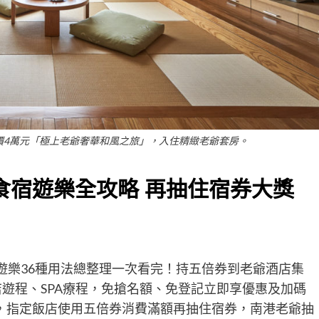
市價4萬元「極上老爺奢華和風之旅」，入住精緻老爺套房。
食宿遊樂全攻略
再抽住宿券大獎
遊樂36種用法總整理一次看完！持五倍券到老爺酒店集
店遊程、SPA療程，免搶名額、免登記立即享優惠及加碼
，指定飯店使用五倍券消費滿額再抽住宿券，南港老爺抽