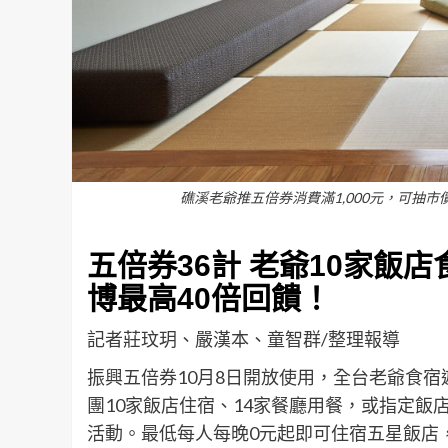
礁溪老爺推五倍券消費滿1,000元，可抽
五倍券
36
計
老爺
10
家飯店
博最高40倍回饋！
記者莊玟玥、嚴漢本、童智群/整理報導
振興五倍券10月8日開放使用，全台老爺食宿
團10家飯店住宿、14家餐廳用餐，或指定飯
活動。最低每人每晚0元起即可住宿五星飯店