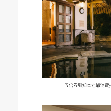
五倍券到知本老爺消費抽