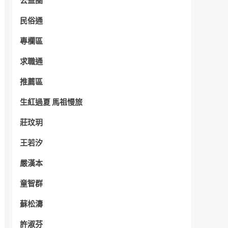
公益圈
民俗通
專欄區
求職通
推薦區
生紅過夏 馬祖慢旅
莊玟玥
王若汐
嚴漢本
童智群
蘇松濤
許淑芬