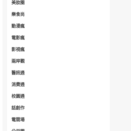
美妝圈
樂食尚
動漫瘋
電影瘋
影視瘋
兩岸觀
醫訊通
消費通
校園通
話創作
電競場