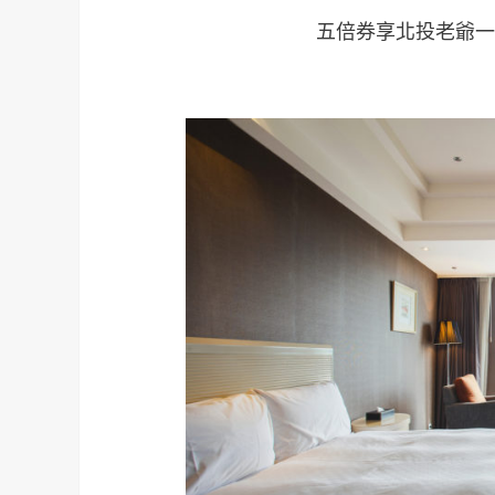
五倍券享北投老爺一泊