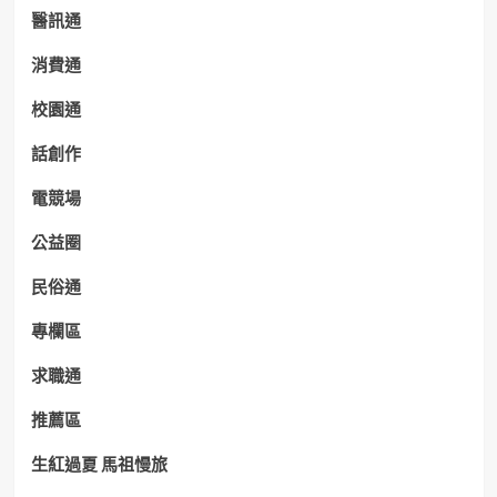
醫訊通
消費通
校園通
話創作
電競場
公益圈
民俗通
專欄區
求職通
推薦區
生紅過夏 馬祖慢旅