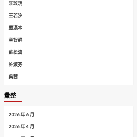
莊玟玥
王若汐
嚴漢本
童智群
蘇松濤
許淑芬
吳茜
彙整
2026 年 6 月
2026 年 4 月