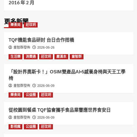
2016 年 2 月
更多新聞
樂食尚
莊玟玥
TQF機能食品研討 台日合作搭橋
童智群發佈
2026-06-26
生活樂
消費通
莊玟玥
嚴漢本
童智群
「設計界奧斯卡！」OSIM雙產品AI•5感養身椅與天王工學
椅
童智群發佈
2026-06-09
樂食尚
公益圈
莊玟玥
從校園到餐桌 TQF協會攜手食品業響應世界食安日
童智群發佈
2026-06-09
影視瘋
公益圈
莊玟玥