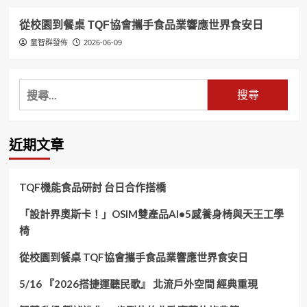
從校園到餐桌 TQF協會攜手食品業響應世界食安日
童智群發佈
2026-06-09
搜
尋
關
鍵
近期文章
字:
TQF機能食品研討 台日合作搭橋
「設計界奧斯卡！」OSIM雙產品AI•5感養身椅與天王工學
椅
從校園到餐桌 TQF協會攜手食品業響應世界食安日
5/16 『2026搭捷運聽民歌』 北流戶外空間 經典重現