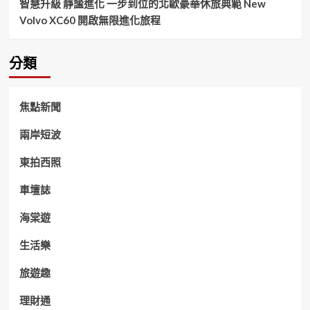
智慧升級 靜謐進化 一步到位的北歐豪華休旅典範 New
Volvo XC60 開啟無限進化旅程
分類
焦點新聞
兩岸短波
東拍西照
車壇誌
海棠遊
生活樂
旅遊趣
理財通