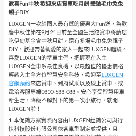
歡喜
Fun
中秋
歡迎來店賞車吃月餅
體驗毛巾兔兔
親子
DIY
LUXGEN
一次給
國人
最有感的優惠大
Fun
送，
為歡
慶中秋佳節在
9
月
21
日前至
全國
生活館賞車將請您
吃伊甸基金會中秋月餅，還有多場毛巾兔兔親子
DIY
，歡迎帶著親愛的家人一起來
LUXGEN
體驗
。
喜愛
LUXGEN
的準車主們，
把握現在
入主
LUXGEN
全車系
最佳良機，
以最超值的優惠價格
輕鬆入主全方位智慧安全科技
，歡迎
至
LUXGEN
官網預約
來店賞車、到府試乘以及線上賞車，或
電洽客服專線
0800-588-088
。
安心
享受智慧用車
新生活
，降級不解封下的第一次小旅行，就開
LUXGEN
啦
！
1.
本促銷方案實際內容由
LUXGEN
經銷公司與行
快科技股份有限公司依各車型制定並提供，且