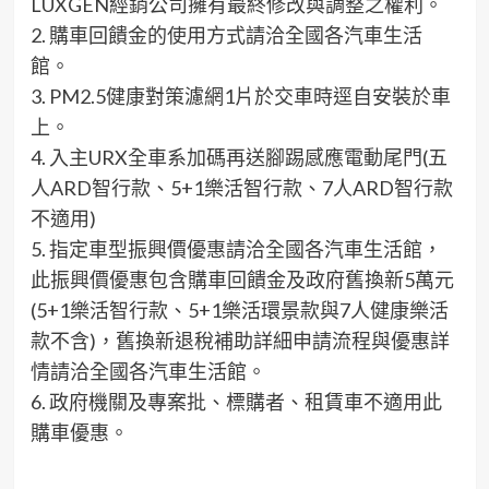
LUXGEN
經銷公司擁有最終修改與調整之權利。
2.
購車回饋金
的使用方式請洽全國各汽車生活
館。
3.
PM2.5
健康對策濾網
1
片於交車時逕自安裝於車
上。
4.
入主
URX
全車系加碼再送腳踢感應電動尾門
(
五
人
ARD
智行款、
5+1
樂活智行款、
7
人
ARD
智行款
不適用
)
5.
指定車型
振興價
優惠請洽全國各汽車生活館，
此
振興價
優惠包含購車回饋金及
政
府舊換新
5
萬元
(5+1
樂活智行款、
5+1
樂活環景款與
7
人健康樂活
款不含
)
，舊換新退稅補助詳細申請流程與優惠詳
情請洽全國各汽車生活館。
6.
政府機關及專案批、標購者、租賃車不適用此
購車優惠。