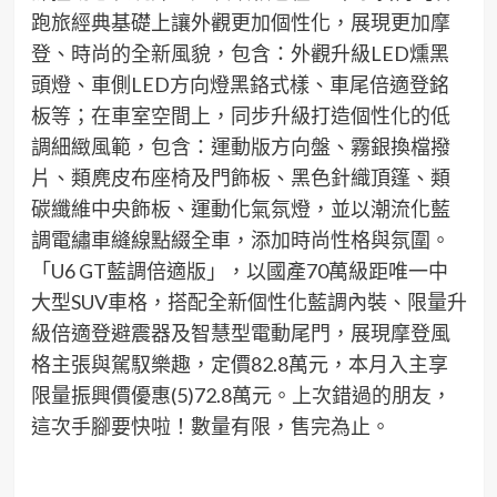
跑旅經典基礎上讓外觀更加個性化，展現更加摩
登、時尚的全新風貌，包含：外觀升級
LED
燻黑
頭燈、車側
LED
方向燈黑鉻式樣、車尾倍適登銘
板等；在車室空間上，同步升級打造個性化的低
調細緻風範，包含：運動版方向盤、霧銀換檔撥
片、類麂皮布座椅及門飾板、黑色針織頂篷、類
碳纖維中央飾板、運動化氣氛燈，
並以潮流化藍
調電繡車縫線點綴全車，添加時尚性格與氛圍。
「
U6 GT
藍
調倍適版」，以國產
70
萬級距唯一中
大型
SUV
車格，搭配全新個性化藍調內裝、
限量升
級倍適登避震器
及智慧型電動尾門
，展現摩登風
格主張與駕馭樂趣，定價
82.8
萬元，本月入主享
限量振興價優惠
(5)
72.8
萬元
。
上次錯過的朋友，
這次手腳要快啦！數量有限，售完為止。