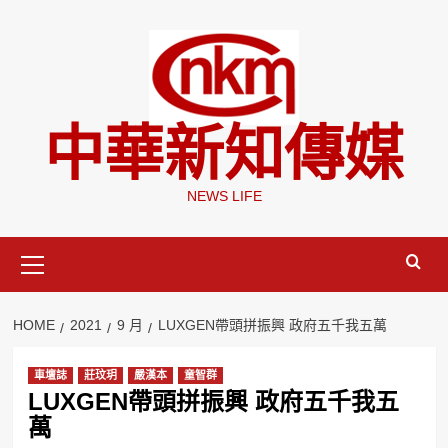
Skip
to
content
中華新知傳媒
NEWS LIFE
Primary
Menu
HOME
2021
9 月
LUXGEN帶頭拼振興 政府五千我五萬
車壇誌
莊玟玥
嚴漢本
童智群
LUXGEN帶頭拼振興 政府五千我五
萬