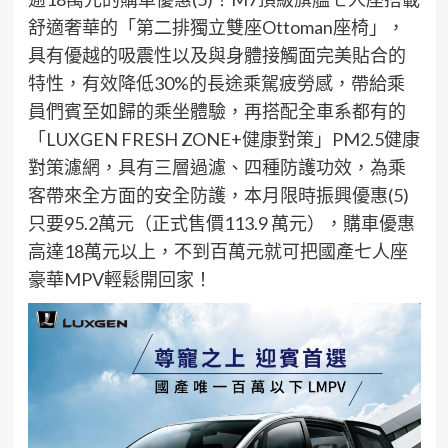
舒適奢華的「第二排獨立雙座
Ottoman
座椅」，
具有優越的吸震性以及與身體接觸面完美貼合的
特性，有效降低
30%
的長途乘駕疲勞感，帶給乘
員們賓至如歸的乘坐體驗，
再搭配全車系都有的
「
LUXGEN FRESH ZONE
+
健康對策
」
PM2.5
健康
對策濾網，
具有三層過濾、四種防護功效，為乘
客帶來全方面的安全防護
，本月限時振興優惠
(5)
只要
95.2
萬元（正式售價
113.9
萬元）
，
購車優惠
高達
18
萬元以上，
不到百萬元就可把國產
七人座
豪華
MPV
輕鬆開回家
！