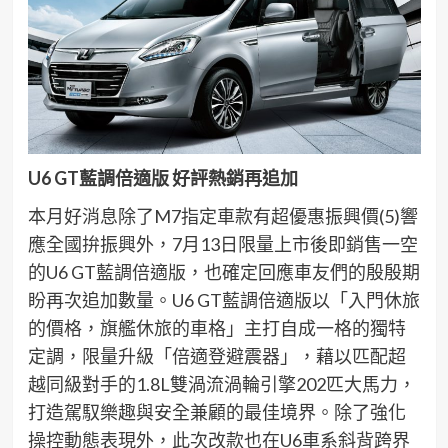
U6
GT
藍調倍適
版
好評熱銷
再追加
本月
好消息
除了
M7
指定車款
有超優惠振興
價
(5)
響
應
全國
拚振興外，
7
月
13
日限量上市後
即銷售一空
的
U6 GT
藍調倍適版
，也確定回應車友們的殷殷期
盼再次追加數量。
U6 GT
藍調倍適版
以「入門休旅
的價格，旗艦休旅的車格」主打自成一格的獨特
定調，限量升級「倍適登避震器」，藉以匹配超
越同級對手的
1.8L
雙渦流渦輪引擎
202
匹大馬力，
打造駕馭樂趣與安全兼顧的最佳境界。除了強化
操控動態表現外，此次改款也在
U6
車系斜背跨界