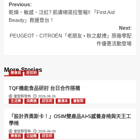
Post
Previous:
乾燥、敏感、泛紅? 肌膚總是拉警報!! 「First Aid
navigation
Beauty」救援登台！
Next:
PEUGEOT、CITROËN「老朋友 • 秋之獻禮」原廠零配
件優惠活動登場
More Stories
樂食尚
莊玟玥
TQF機能食品研討 台日合作搭橋
童智群發佈
2026-06-26
生活樂
消費通
莊玟玥
嚴漢本
童智群
「設計界奧斯卡！」OSIM雙產品AI•5感養身椅與天王工
學椅
童智群發佈
2026-06-09
樂食尚
公益圈
莊玟玥