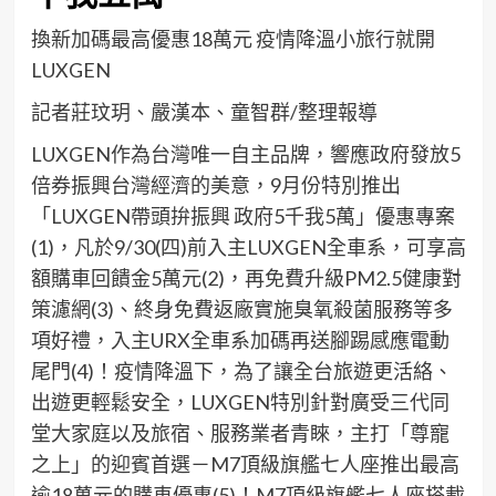
換新加碼最高優惠
18
萬元
疫情降溫小旅行就開
LUXGEN
記者莊玟玥、嚴漢本、童智群/整理報導
LUXGEN
作為台灣唯一自主品牌，
響應政府發放
5
倍
券
振興台灣經濟的美意，
9
月份
特別
推出
「
LUXGEN
帶頭拚振興
政府
5
千
我
5
萬
」優惠專案
(
1
)
，
凡於
9/30(
四
)
前入主
LUXGEN
全車系，可享高
額購車回饋金
5
萬元
(2)
，
再
免費升級
PM2.5
健康對
策濾網
(3)
、終身免費返廠實施臭氧殺菌服務等
多
項好禮
，
入主
URX
全車系加碼再
送
腳踢感應電動
尾門
(4)
！
疫情降溫下，
為
了讓全台旅遊更活絡
、
出遊更輕鬆
安全
，
LUXGEN
特別
針對廣受三
代
同
堂
大
家庭以及旅宿、服務業者青睞，主打「尊寵
之上」的迎賓首選
－
M7
頂級旗艦七人座
推出最
高
逾
18
萬元
的購車優惠
(5)
！
M7
頂級旗艦七人座搭載