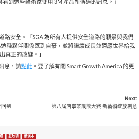
高興看到這些藝術家使用 3M 產品所傳達的訊息。」
通和道路安全。「SGA 為所有人提供安全道路的願景與我們
我們為這種夥伴關係感到自豪，並將繼續成長並適應世界給我
出真正的改變。」
多訊息，請
點此
。要了解有關 Smart Growth America 的更
Next:
旅行回到
第八屆唐寧茶調飲大賽 新藝術綻放創意
通
莊玟玥
嚴漢本