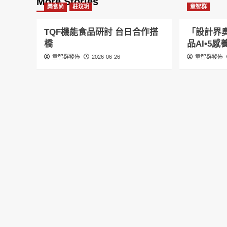
More Stories
樂食尚
莊玟玥
童智群
TQF機能食品研討 台日合作搭
「設計界奧
橋
品AI•5
童智群發佈
2026-06-26
童智群發佈