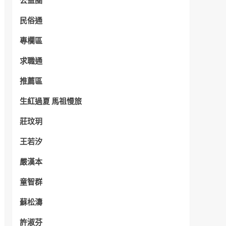
公益圈
民俗通
專欄區
求職通
推薦區
生紅過夏 馬祖慢旅
莊玟玥
王若汐
嚴漢本
童智群
蘇松濤
許淑芬