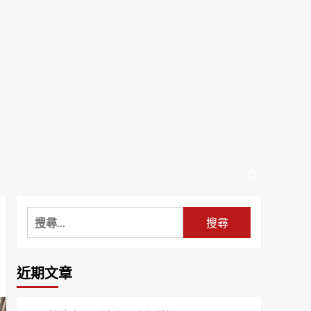
搜
尋
關
鍵
近期文章
字: