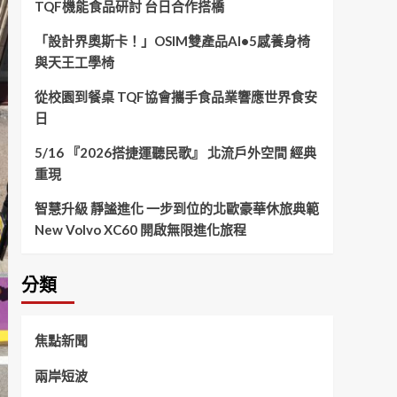
TQF機能食品研討 台日合作搭橋
「設計界奧斯卡！」OSIM雙產品AI•5感養身椅
與天王工學椅
從校園到餐桌 TQF協會攜手食品業響應世界食安
日
5/16 『2026搭捷運聽民歌』 北流戶外空間 經典
重現
智慧升級 靜謐進化 一步到位的北歐豪華休旅典範
New Volvo XC60 開啟無限進化旅程
分類
焦點新聞
兩岸短波