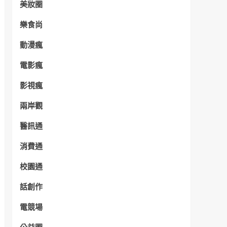
美妝圈
樂食尚
動漫瘋
電影瘋
影視瘋
兩岸觀
醫訊通
消費通
校園通
話創作
電競場