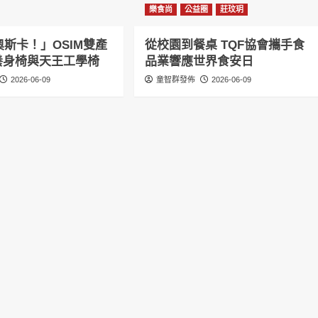
樂食尚
公益圈
莊玟玥
斯卡！」OSIM雙產
從校園到餐桌 TQF協會攜手食
感養身椅與天王工學椅
品業響應世界食安日
2026-06-09
童智群發佈
2026-06-09