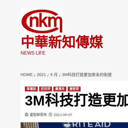
Skip
to
content
中華新知傳媒
NEWS LIFE
HOME
2021
9 月
3M科技打造更加安全的街道
車壇誌
莊玟玥
嚴漢本
童智群
3M科技打造更
童智群發佈
2021-09-07