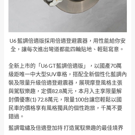
U6 藍調倍適版採用倍適登避震器，用性能給你安
全，讓每次進出彎道都能四輪貼地、輕鬆寫意。
全新上市的「
U6
GT
藍調
倍適版
」
，
以國產
70
萬
級距唯一中大型
SUV
車格，搭配全新個性化藍調內
裝及限量升級
倍適登避
震器，展現摩登風格主張
與駕馭樂趣，
定價
82.8
萬元，本月入
主享
限量解
封價
優惠
(1)
72.8
萬元，
限量
100
台
讓您輕鬆以國
民車的價格享有風格獨具的
個性跑旅
，千萬不要
錯過
。
藍調
電繡
及
倍適登加
持
打造駕馭樂趣的最佳境界