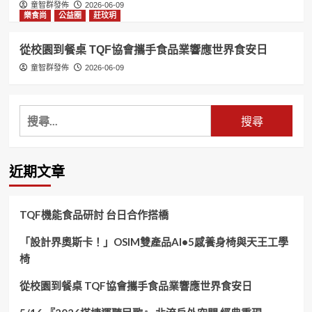
童智群發佈
2026-06-09
樂食尚
公益圈
莊玟玥
從校園到餐桌 TQF協會攜手食品業響應世界食安日
童智群發佈
2026-06-09
搜
尋
關
鍵
近期文章
字:
TQF機能食品研討 台日合作搭橋
「設計界奧斯卡！」OSIM雙產品AI•5感養身椅與天王工學
椅
從校園到餐桌 TQF協會攜手食品業響應世界食安日