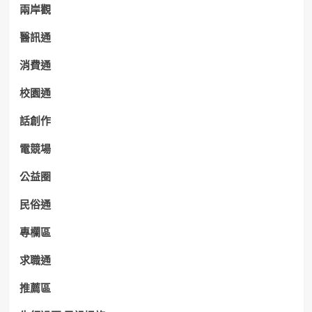
兩岸觀
醫訊通
消費通
校園通
話創作
電競場
公益圈
民俗通
專欄區
求職通
推薦區