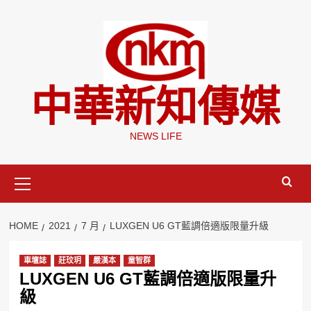
Skip
to
content
中華新知傳媒
NEWS LIFE
Primary
Menu
HOME
2021
7 月
LUXGEN U6 GT藍調倍適版限量升級
車壇誌
莊玟玥
嚴漢本
童智群
LUXGEN U6 GT藍調倍適版限量升
級