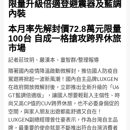
限量升級
倍適登避
震器及藍調
內裝
本月率先
解封價
72.8
萬
元
限量
100
台
自成一
格搶攻跨界休
旅
市場
記者莊玟玥、嚴漢本、童智群/整理報導
隨著國內
疫
情降溫啟動
微解封
，推估國
人防疫
自
駕遊將
掀起一波新風潮
！
國內自主品牌
LUXGEN
在政府開放
微解封
後，立即推出全新升級的「
U6
GT
藍調
倍適版
」，
讓
國人想要
輕鬆
入主
個性、時
尚又高
CP
值的
CUV
跨界休旅
，
也不必
委身侷促的
空間，
與家人朋友出遊都能舒適又自在！
LUXGEN
副總經理曾仕豪表示，
作為台灣自主品
牌，最重要的使命就是不斷推出符合台灣消費者