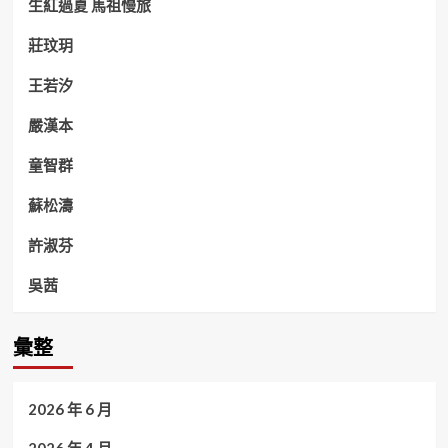
生紅過夏 馬祖慢旅
莊玟玥
王若汐
嚴漢本
童智群
蘇松濤
許淑芬
吳茜
彙整
2026 年 6 月