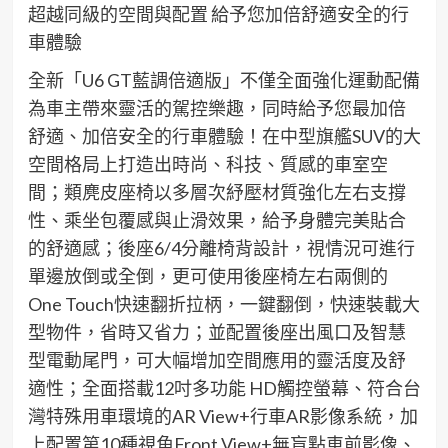
超越同級的空間與配置
給予您加倍舒適安全的行
車體驗
全新「
U6
GT
藍調
倍適版
」不僅
全面強化運動配備
為車主帶來靈活的駕控樂趣，同時給予
您
最
加倍
舒適、加倍安全
的行
車體驗
！
在中型旗艦
SUV
的大
空間格局上
打造出時尚、科技、質感
的車室空
間
；
類
麂皮
座椅以多層次
紓
壓材質強化左右支撐
性、乘坐
包覆感
與
止滑
效果
，給予身體完美貼合
的舒適感；後座
6/4
分離椅背設計，視情況可進行
單
邊放倒或
全倒，更可使用後座椅左右兩側的
One Touch
快速
翻折拉柄
，
一鍵翻倒
，快速裝載大
型物件，省時又省力；並配置後座出風口及智慧
型
電動
尾門
，可大幅增加空間應用的靈活度及舒
適性；
全面搭載
12
吋多功能
HD
觸控螢幕、符合台
灣特殊用車環境的
AR View
+
行車
AR
影像系統，加
上
配置第
10
種視角
Front View
+
無盲點車前影像、