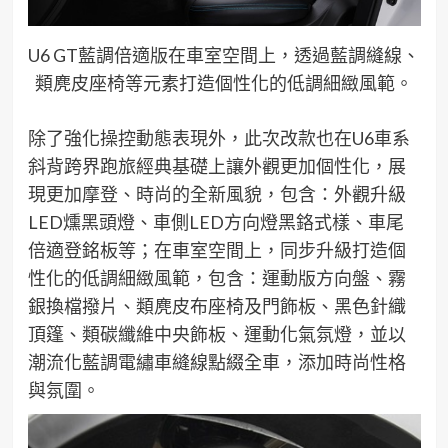
U6 GT藍調倍適版在車室空間上，透過藍調縫線、
類麂皮座椅等元素打造個性化的低調細緻風範。
除了強化操控動態表現外，
此次改款也在
U6
車
系
斜背跨界跑旅
經典基礎上讓外觀更加個性化，展
現更加摩登、時尚的全新風貌，包含：外觀升級
LED
燻
黑頭燈、
車側
LED
方向
燈黑鉻
式樣、車尾
倍適登銘板
等；
在車室空間
上，同步升級打造個
性化的低調細緻風範，包含：運動版方向盤、
霧
銀換檔撥片
、類麂皮布座椅及
門飾板
、黑色針織
頂篷、類碳纖維
中央飾板
、運動化氣氛燈，並以
潮流化藍調
電繡車縫線
點綴全車，添加時尚性格
與氛圍。