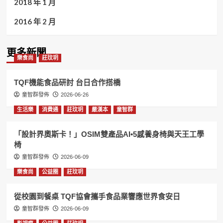
2018 年 1 月
2016 年 2 月
更多新聞
樂食尚
莊玟玥
TQF機能食品研討 台日合作搭橋
童智群發佈
2026-06-26
生活樂
消費通
莊玟玥
嚴漢本
童智群
「設計界奧斯卡！」OSIM雙產品AI•5感養身椅與天王工學
椅
童智群發佈
2026-06-09
樂食尚
公益圈
莊玟玥
從校園到餐桌 TQF協會攜手食品業響應世界食安日
童智群發佈
2026-06-09