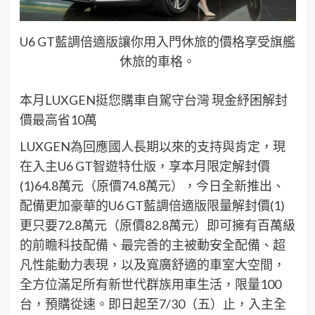
U6 GT藍調倍適版讓你用入門休旅的價格享受旗艦
休旅的車格。
本月
LUXGEN
挺您購車
自駕守台灣
現金紓困
解封
價
最高省
10
萬
LUXGEN
為回應國人長期以來的支持與肯定，
現
在
入主
U6
GT
智遊特仕版
，享本月限定
解封價
(1)
64.8
萬元
（
原價
74.8
萬元
）
，
今日
全新推出、
配備更加豪華的
U6
GT
藍調
倍適版
限量解封價
(1)
更只要
7
2
.8
萬元
（
原價
82.8
萬元
）
即可擁有
百萬級
的前瞻科技配備
、
最完善的主被動安全配備、超
凡性能動力表現，以及寬廣舒適的
車室大
空間
，
全方位滿足所有新世代群族用車生活
，限量
100
台，預購從速
。
即日起至
7
/30
（五
）止，入主
全