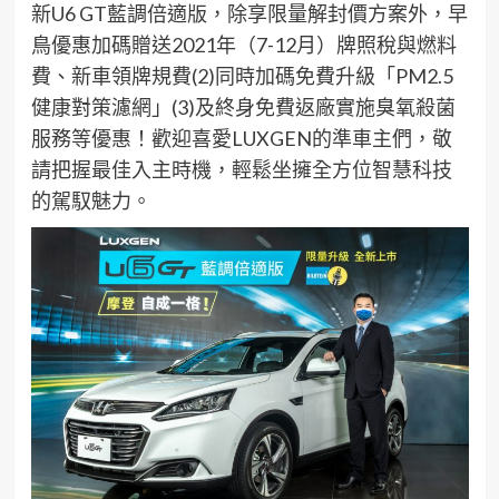
新
U6 GT
藍調
倍適版
，
除
享限量
解封價
方案外
，
早
鳥優惠
加碼
贈送
2021
年
（
7-12
月
）
牌照稅與燃料
費、新車領牌規費
(2)
同
時加碼
免費升級「
PM2.5
健康對策濾網」
(
3
)
及
終身免費返廠實施臭氧殺菌
服務等優惠
！
歡迎喜愛
LUXGEN
的
準
車主們，敬
請把握最佳入主時機，
輕鬆坐擁
全方位智慧科技
的駕馭魅力
。