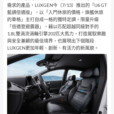
需求的產品，
LUXGEN
今（
7/13
）推出的「
U6
GT
藍調
倍適版
」，
以「入門休旅的價格，旗艦休旅
的車格」主打自成一格的獨特定調，
限量升級
「
倍適登避
震器」，藉以匹配超越同級對手的
1.8L
雙渦流渦輪引擎
202
匹大
馬力，
打造駕馭樂趣
與安全
兼顧
的最佳境界，也展現出下個階段
LUXGEN
更加
年輕、創新、有活力的新風貌。