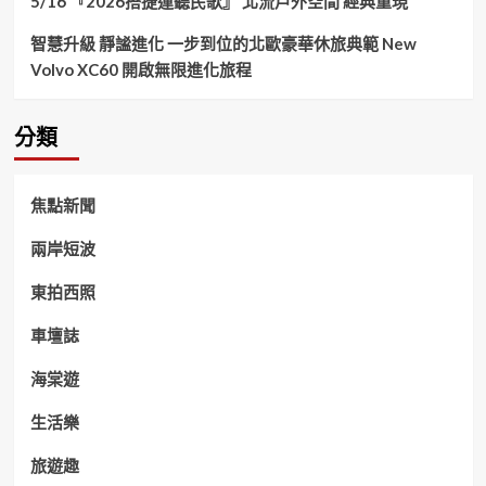
5/16 『2026搭捷運聽民歌』 北流戶外空間 經典重現
智慧升級 靜謐進化 一步到位的北歐豪華休旅典範 New
Volvo XC60 開啟無限進化旅程
分類
焦點新聞
兩岸短波
東拍西照
車壇誌
海棠遊
生活樂
旅遊趣