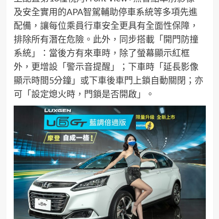
及安全實用的
APA
智駕輔助
停車系統等多項先進
配備，讓每位乘員行車安全更具有全面性保障，
排除所有潛在危險。
此外，
同步搭載「開門防撞
系統」：當後方有來車時，除了螢幕顯示
紅框
外
，更增設「
警示音提醒
」；下車時「延長影像
顯示時間
5
分鐘」或下車後車門上鎖自動關閉；亦
可「設定熄火時，門鎖是否開啟」。