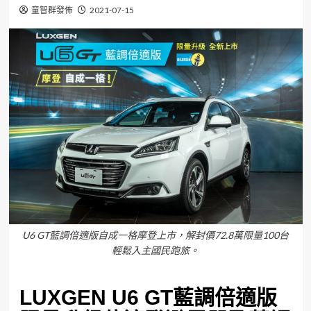
童智群發佈
2021-07-15
U6 GT藍調倍適版自成一格摩登上市，解封價72.8萬限量100台
輕鬆入主國民跑旅。
LUXGEN U6 GT
藍調
倍適版