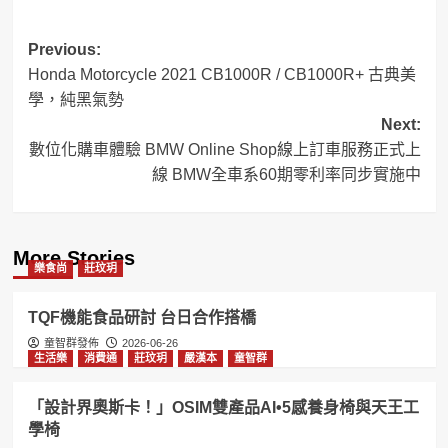
Post
Previous:
Honda Motorcycle 2021 CB1000R / CB1000R+ 古典美
navigation
學，純黑氣勢
Next:
數位化購車體驗 BMW Online Shop線上訂車服務正式上
線 BMW全車系60期零利率同步實施中
More Stories
樂食尚
莊玟玥
TQF機能食品研討 台日合作搭橋
童智群發佈
2026-06-26
生活樂
消費通
莊玟玥
嚴漢本
童智群
「設計界奧斯卡！」OSIM雙產品AI•5感養身椅與天王工
學椅