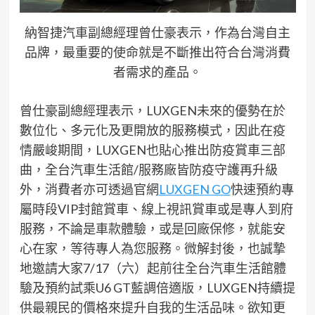
納智捷汽車副總經理曾仕豪表示，作為台灣自主
品牌，最重要的使命就是不斷推出符合台灣消費
者需求的產品。
曾仕豪副總經理
表示
，
LUXGEN
未來的優勢在於
數位化、多元化及更開放的服務模式，因此
在
疫
情嚴峻
期間，
LUXGEN
也
貼心推出防疫賞車三部
曲，
全台
汽車
生活館
/
服務廠皆
防疫守護再升級
外，
消費者
亦可
透過官網
LUXGEN GO
快速
預約
專
屬時段
VIP
封館賞車、
線上視訊
賞車或是
專人到府
服務
，不論是車款體驗，或是回廠保修，
就能安
心在家，等待專人
為您
服務。
微解封
後，也
誠摯
地邀請大家
7/17
（
六
）
起前往全台汽車生活館體
驗
及預約試乘
U6
GT
藍調
倍適版
，
LUXGEN
持續提
供
最親民的價格來提升自我的生活品味。欲知更