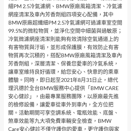
細PM 2.5冷氣濾網、BMW原廠風箱清潔、冷氣濾
網座清潔及車內芳香劑組四項安心配備，其中
BMW原廠超纖細PM 2.5冷氣濾網可過濾車室空間
99.5%的微粒物質，並淨化空間中細菌與過敏原；
冷氣微濾網座清潔則能夠有效清除空氣通道上的
有害物質與汙垢，並形成保護膜，有效防止有害
物質再次沉積的，搭配BMW原廠風箱清潔及車內
芳香劑組，深層清潔、保養您愛車的冷氣系統，
讓車室維持良好循環，給您安心、快意的的乘車
體驗。同時，即日起至2021年8月31日止，總代
理汎德於全台BMW服務中心提供「BMW CARE
安心健診」，由最專業服務團隊，以原廠最先進
的檢修設備，讓愛車從車外到車內，全方位把
關。活動期間可享空調系統、電瓶效能、底盤、
煞車效能等九大項免費車輛安全檢查，BMW
Care安心健診不僅守護你的愛車，更守護你與家