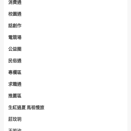
消費通
校園通
話創作
電競場
公益圈
民俗通
專欄區
求職通
推薦區
生紅過夏 馬祖慢旅
莊玟玥
王若汐