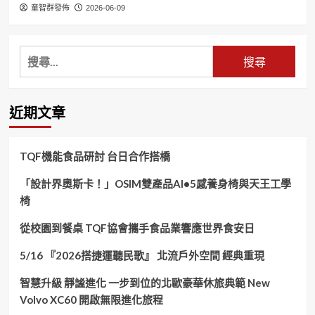
童智群發佈
2026-06-09
搜
尋
關
鍵
近期文章
字:
TQF機能食品研討 台日合作搭橋
「設計界奧斯卡！」OSIM雙產品AI•5感養身椅與天王工學
椅
從校園到餐桌 TQF協會攜手食品業響應世界食安日
5/16 『2026搭捷運聽民歌』 北流戶外空間 經典重現
智慧升級 靜謐進化 一步到位的北歐豪華休旅典範 New
Volvo XC60 開啟無限進化旅程