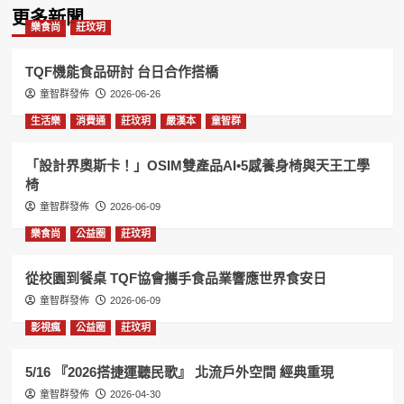
更多新聞
樂食尚
莊玟玥
TQF機能食品研討 台日合作搭橋
童智群發佈
2026-06-26
生活樂
消費通
莊玟玥
嚴漢本
童智群
「設計界奧斯卡！」OSIM雙產品AI•5感養身椅與天王工學
椅
童智群發佈
2026-06-09
樂食尚
公益圈
莊玟玥
從校園到餐桌 TQF協會攜手食品業響應世界食安日
童智群發佈
2026-06-09
影視瘋
公益圈
莊玟玥
5/16 『2026搭捷運聽民歌』 北流戶外空間 經典重現
童智群發佈
2026-04-30