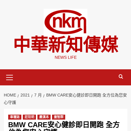
Skip
to
content
中華新知傳媒
NEWS LIFE
Primary
Menu
HOME
2021
7 月
BMW CARE安心健診即日開跑 全方位為您安
心守護
車壇誌
莊玟玥
嚴漢本
童智群
BMW CARE安心健診即日開跑 全方