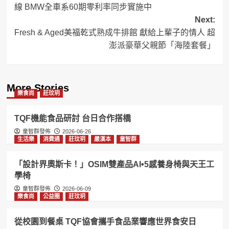
線 BMW全車系60期零利率同步實施中
Next:
Fresh & Aged美福乾式熟成牛排館 獻給上輩子的情人 超
澎派豪華父親節「海陸套餐」
More Stories
樂食尚
莊玟玥
TQF機能食品研討 台日合作搭橋
童智群發佈
2026-06-26
生活樂
消費通
莊玟玥
嚴漢本
童智群
「設計界奧斯卡！」OSIM雙產品AI•5感養身椅與天王工
學椅
童智群發佈
2026-06-09
樂食尚
公益圈
莊玟玥
從校園到餐桌 TQF協會攜手食品業響應世界食安日