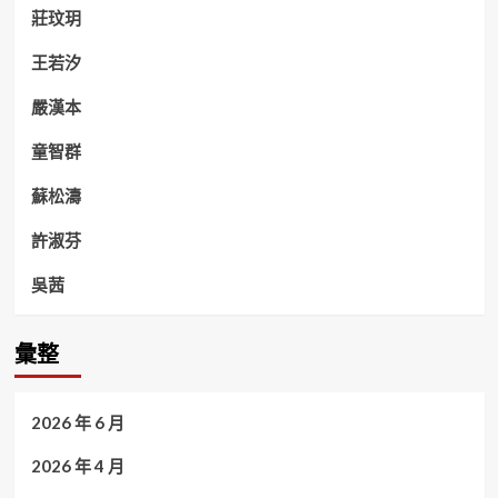
莊玟玥
王若汐
嚴漢本
童智群
蘇松濤
許淑芬
吳茜
彙整
2026 年 6 月
2026 年 4 月