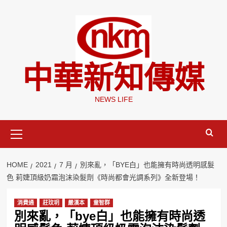
Skip
to
content
中華新知傳媒
NEWS LIFE
Primary
Menu
HOME
2021
7 月
別來亂，「BYE白」也能擁有時尚透明感髮
色 莉婕頂級奶霜泡沫染髮劑《時尚都會光調系列》全新登場！
消費通
莊玟玥
嚴漢本
童智群
別來亂，「bye白」也能擁有時尚透