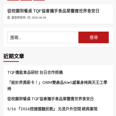
從校園到餐桌 TQF協會攜手食品業響應世界食安日
童智群發佈
2026-06-09
搜
尋
關
鍵
近期文章
字:
TQF機能食品研討 台日合作搭橋
「設計界奧斯卡！」OSIM雙產品AI•5感養身椅與天王工學
椅
從校園到餐桌 TQF協會攜手食品業響應世界食安日
5/16 『2026搭捷運聽民歌』 北流戶外空間 經典重現