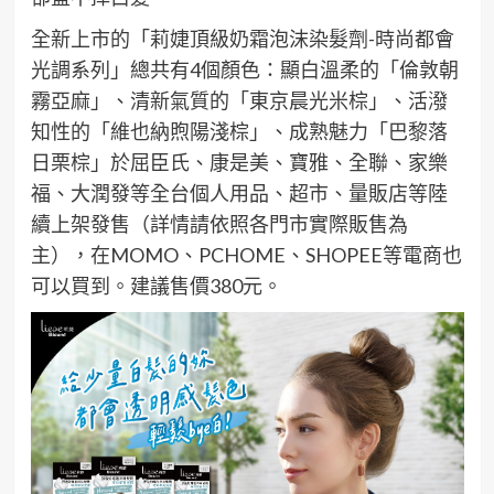
全新上市的「
莉婕
頂
級奶霜
泡沫染髮劑-時尚都會
光調系列」
總共有4個顏色：顯白溫柔的「
倫敦朝
霧亞麻
」、清新氣質的「
東京晨光
米棕
」
、活潑
知性的「
維也納
煦陽淺棕
」
、成熟魅力「
巴黎落
日
栗棕
」
於屈臣氏、康是美、寶雅、
全聯、
家樂
福、大潤發等全台個人用品、超市、量販店等
陸
續
上架發售
（詳情請
依照各門市實際販售為
主
），在MOMO、PCHOME、SHOPEE等
電商
也
可以買到。
建議售價380元。