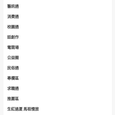
醫訊通
消費通
校園通
話創作
電競場
公益圈
民俗通
專欄區
求職通
推薦區
生紅過夏 馬祖慢旅