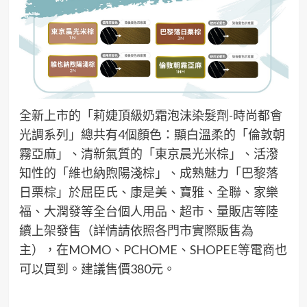
全新上市的「
莉婕
頂
級奶霜
泡沫染髮劑-時尚都會
光調系列」
總共有4個顏色：顯白溫柔的「
倫敦朝
霧亞麻
」、清新氣質的「
東京晨光
米棕
」
、活潑
知性的「
維也納
煦陽淺棕
」
、成熟魅力「
巴黎落
日
栗棕
」
於屈臣氏、康是美、寶雅、
全聯、
家樂
福、大潤發等全台個人用品、超市、量販店
等
陸
續
上架發售
（詳情請
依照各門市實際販售為
主
）
，
在MOMO、PCHOME、SHOPEE等
電商
也
可以買到。
建議售價380元。