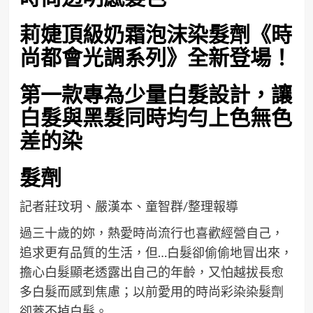
莉婕頂級奶霜泡沫染髮劑
《
時
尚都會光調系列
》
全新登場！
第一款專為少量白髮設計，
讓
白髮與黑髮
同時
均勻上色
無色
差的染
髮劑
記者莊玟玥、嚴漢本、童智群/整理報導
過三十歲的妳，
熱愛時尚流行也喜歡經營自己
，
追求
更有品質的生活
，但…白髮卻偷偷地冒出來，
擔心白髮顯老
透露出自己的年齡
，
又
怕越
拔長
愈
多
白髮而感到焦慮
；以前愛用的
時尚彩染染髮劑
卻蓋不掉白髮。