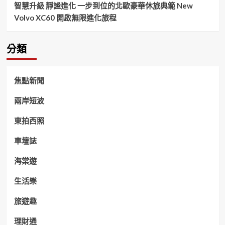
智慧升級 靜謐進化 一步到位的北歐豪華休旅典範 New
Volvo XC60 開啟無限進化旅程
分類
焦點新聞
兩岸短波
東拍西照
車壇誌
海棠遊
生活樂
旅遊趣
理財通