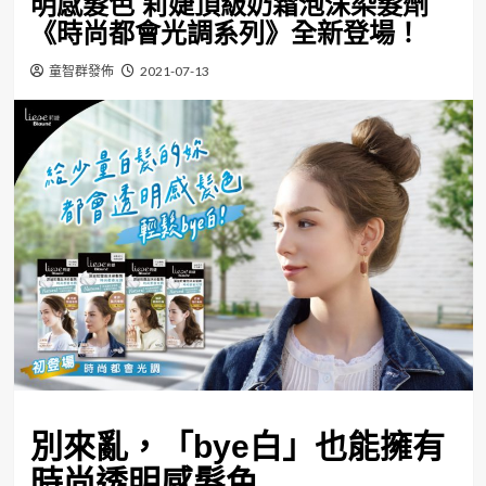
明感髮色 莉婕頂級奶霜泡沫染髮劑
《時尚都會光調系列》全新登場！
童智群發佈
2021-07-13
別來亂，「
bye
白」也能擁有
時尚透明感髮色