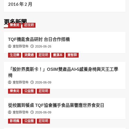
2016 年 2 月
更多新聞
樂食尚
莊玟玥
TQF機能食品研討 台日合作搭橋
童智群發佈
2026-06-26
生活樂
消費通
莊玟玥
嚴漢本
童智群
「設計界奧斯卡！」OSIM雙產品AI•5感養身椅與天王工學
椅
童智群發佈
2026-06-09
樂食尚
公益圈
莊玟玥
從校園到餐桌 TQF協會攜手食品業響應世界食安日
童智群發佈
2026-06-09
影視瘋
公益圈
莊玟玥