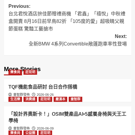
Post
Previous:
台北君悅酒店拚佳節贈禮商機 「君鑫」「禧悅」中秋禮
navigation
盒開賣 8月16日前早鳥82折 「105度的愛」超吸睛父親
節蛋糕 驚豔工藝搶市
Next:
全新BMW 4系列Convertible敞篷跑車率性登場
More Stories
樂食尚
莊玟玥
TQF機能食品研討 台日合作搭橋
童智群發佈
2026-06-26
生活樂
消費通
莊玟玥
嚴漢本
童智群
「設計界奧斯卡！」OSIM雙產品AI•5感養身椅與天王工
學椅
童智群發佈
2026-06-09
樂食尚
公益圈
莊玟玥