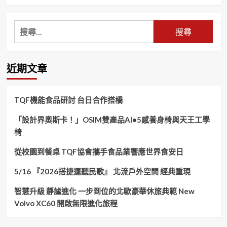
搜
尋
關
鍵
近期文章
字:
TQF機能食品研討 台日合作搭橋
「設計界奧斯卡！」OSIM雙產品AI•5感養身椅與天王工學
椅
從校園到餐桌 TQF協會攜手食品業響應世界食安日
5/16 『2026搭捷運聽民歌』 北流戶外空間 經典重現
智慧升級 靜謐進化 一步到位的北歐豪華休旅典範 New
Volvo XC60 開啟無限進化旅程