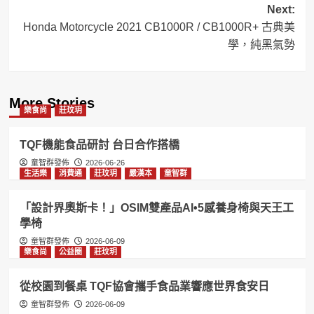
Next:
Honda Motorcycle 2021 CB1000R / CB1000R+ 古典美
學，純黑氣勢
More Stories
樂食尚
莊玟玥
TQF機能食品研討 台日合作搭橋
童智群發佈
2026-06-26
生活樂
消費通
莊玟玥
嚴漢本
童智群
「設計界奧斯卡！」OSIM雙產品AI•5感養身椅與天王工
學椅
童智群發佈
2026-06-09
樂食尚
公益圈
莊玟玥
從校園到餐桌 TQF協會攜手食品業響應世界食安日
童智群發佈
2026-06-09