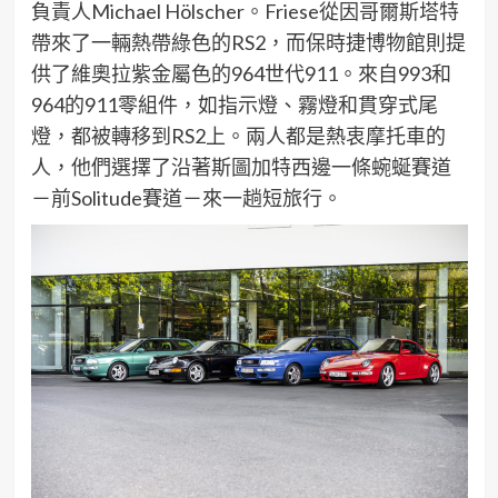
負責人
Michael Hölscher
。
Friese
從因哥爾斯塔特
帶來了一輛熱帶綠色的
RS2
，而保時捷博物館則提
供了維
奧拉紫
金屬色的
964
世代
911
。來自
993
和
964
的
911
零
組件，如指示燈、霧燈和貫穿式尾
燈，都被轉移到
RS2
上。兩人都是熱衷摩托車的
人，他們選擇了沿著斯圖加特西邊一條
蜿蜒賽道
－前
Solitude
賽道－來一趟短旅行。