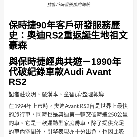
捷客戶研發服務的傳統
保時捷
90
年客戶研發服務歷
史：奧迪
RS2
重返
誕生地祖文
豪
森
與保時捷經典共遊－
1990
年
代破紀錄車款
Audi Avant
RS2
記者莊玟玥、嚴漢本、童智群/整理報導
在
1994
年上市時，奧迪
Avant RS2
曾是世界上最快
的旅行車，同時也是奧迪第一輛突破時速
250
公里
的車。它是一款運動型家庭房車，除了提供充足
的車內空間外，引擎表現亦十分出色，也因此吸