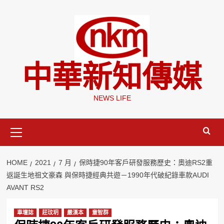
Skip
to
content
中華新知傳媒
NEWS LIFE
Primary
Menu
HOME
2021
7 月
保時捷90年客戶研發服務歷史：奧迪RS2重
返誕生地祖文豪森 與保時捷經典共遊－1990年代破紀錄車款AUDI
AVANT RS2
車壇誌
莊玟玥
嚴漢本
童智群