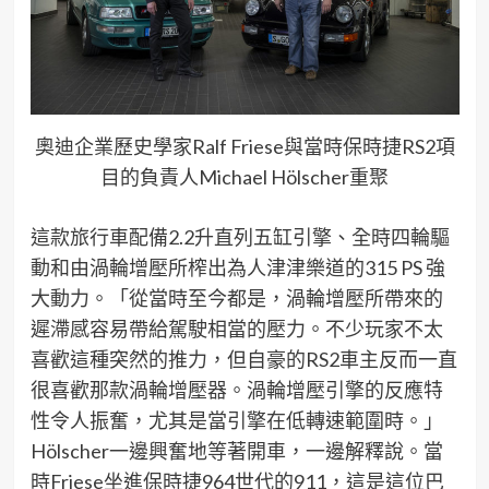
奧迪企業歷史學家Ralf Friese與當時保時捷RS2項
目的負責人Michael Hölscher重聚
這款旅行車配備
2.2
升直列五缸引擎、全時四輪驅
動和由渦輪增壓所
榨
出為人津津樂道的
315 PS
強
大動力。「從當時至今都是，渦輪
增壓
所
帶來
的
遲滯感容易帶給駕駛相當的壓力。不少玩家不太
喜歡這種突然的推力，但自豪的
RS2
車主反而一直
很喜歡那款渦輪增壓器。渦輪增壓引擎的反應特
性令人振奮，尤其是當引擎在低轉速範圍時。」
Hölscher
一邊興奮地等著開車，一邊解釋說。當
時
Friese
坐進保時捷
964
世代的
911
，這是
這位巴