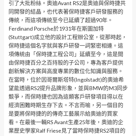
引了大批粉絲。奧迪
Avant RS2
是奧迪與保時捷共
同開發的結晶，也代表著保時捷客戶研發服務的
傳統，而這項傳統至今已延續了超過
90
年。
Ferdinand Porsche
於
1931
年在斯圖加特
(
Stuttgart
)
成立他的設計工程辦公室，從那時起，
保時捷這個名字就與客戶研發一詞緊密相連。這
項傳統由「保時捷工程公司」延續至今，這
是間
由保時捷
百分之百持股的子公司，專為客戶提供
創新解決方案與高度專業的數位化知識與服務。
在當時，位於因哥爾斯塔特
(
Ingolstadt
)
的奧迪希
望能透過
RS2
提升品牌形象，並與
BMW
的
M3
同步
競爭，而保時捷也因為這類客戶研發項目得以在
經濟困難時期生存下去。不言而喻，另一個目的
是要將保時捷的
的
傳奇工藝展示給奧迪的買家
看。在最後一輛
RS Avant
生產
25
年後，奧迪的企
業歷史學家
Ralf Friese
見了當時保時捷
RS2
項目的