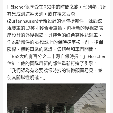
H
ölscher
很享受在
RS2
中的時間之旅，他列舉了所
有集成到這輛奧迪，或在祖文豪森
(
Zuffenhausen
)
全新設計的保時捷部件：源於統
規
賽車的
17
英寸輕合金車輪、包括新的後視鏡底
座設計的外後視鏡、具特色的紅色高性能剎車、
作為新部件的
RS
標誌上的保時捷字樣、前、後保
險桿、橫跨車尾的尾燈、儀
錶
盤和車門開關。
「
RS2
大約有百分之二十源自保
時捷，」
H
ölscher
估計。他的團隊用新的部件重新打造了引擎。
「我們認為有必要讓保時捷的特徵顯而易見，並
使其關聯性明確。」