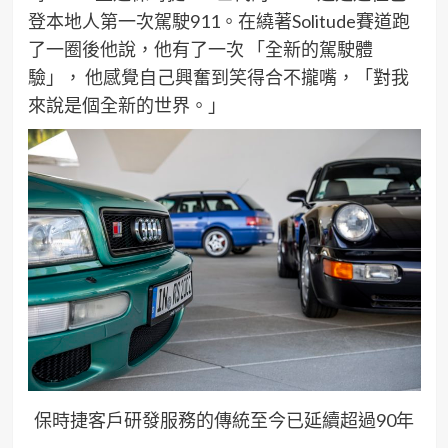
登
本地人第一次駕駛
911
。在繞著
Solitude
賽道跑
了
一圈後他說，他有了一次
「全新的駕駛體
驗」，
他感覺自己
興奮到笑得
合不攏嘴，「對我
來說是個
全新的世界。」
保時捷客戶研發服務的傳統至今已延續超過90年