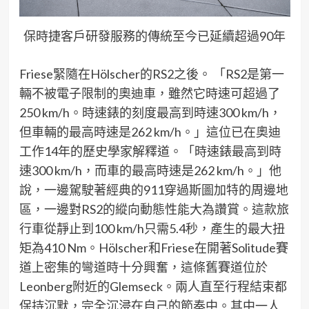
保時捷客戶研發服務的傳統至今已延續超過90年
Friese
緊隨在
H
ölscher
的
RS2
之後。
「
RS2
是
第一
輛不被
電子限制的奧迪車，雖然它時速可超過了
250 km/h
。時速
錶
的刻度最高到時速
300 km/h
，
但車輛的最高時速是
262 km/h
。」這位已在奧迪
工作
14
年的歷史學家解釋道。「時速
錶
最高到時
速
300 km/h
，而車的最高時速是
262 km/h
。」他
說，一邊駕駛著經典的
911
穿過斯圖加特的周邊地
區，一邊對
RS2
的縱向動態性能大為讚賞。這款旅
行車從靜止到
100 km/h
只需
5.4
秒，產生的最大扭
矩為
410
Nm
。
H
ölscher
和
Friese
在開著
Solitude
賽
道上密集的彎道時十分興奮
，
這
條舊賽道
位於
Leonberg
附近的
Glemseck
。兩人直至行程結束都
保持沉默，完全
沉
浸在自己的節奏中。其中一人