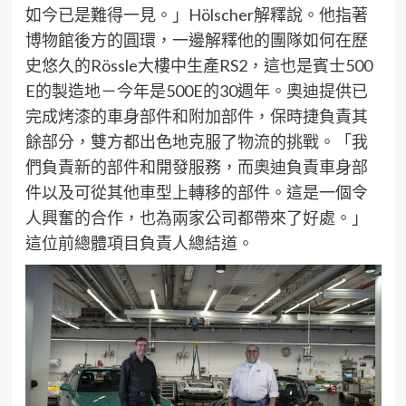
如今已是難得一見。」
H
ölscher
解釋說。他指著
博物館後方的圓環，一邊解釋他的團隊如何在歷
史悠久的
R
ö
ssle
大樓中生產
RS2
，這也是賓士
500
E
的製造地－今年是
500E
的
30
週年。奧迪提供已
完成烤漆的車身部件和附加部件，保時捷負責其
餘部分，雙方都出色地克服了物流的挑戰。「我
們負責新的部件和開發服務，而奧迪負責車身部
件以及可從其他車型上轉移的部件。這是一個令
人興奮的合作，也為兩家公司都帶來了好處。」
這位前總體項目負責人總結道。