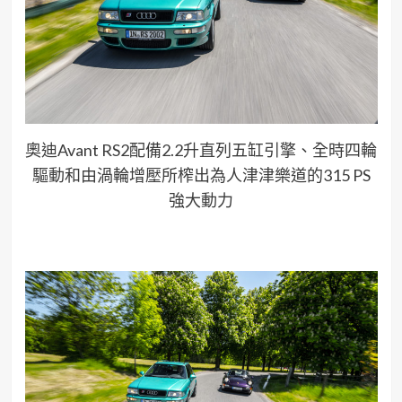
奧迪Avant RS2配備2.2升直列五缸引擎、全時四輪
驅動和由渦輪增壓所榨出為人津津樂道的315 PS
強大動力