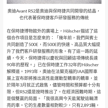
奧迪Avant RS2是奧迪與保時捷共同開發的結晶，
也代表著保時捷客戶研發服務的傳統
在保時捷博物館外的廣場上，
H
ölscher
描述了這
個合作項目是怎麼來的：「幾年前，我們與賓士
共同創造了
500E
，而
500E
的快速、高品質大幅提
升了我們客戶研發服務的形象。有了這一路的延
續，今天，保時捷得以慶祝與回顧這項傳統長達
90
年的歷程。」已在保時捷工作
32
年的
H
ölscher
解釋道。
1993
年，奧迪在法蘭克福的
IAA
國際車
展上宣布即將推出高性能運動型轎車的轎車，並
於隔年
3
月就
正式啟售
，儘管時間和預算都十分有
限，但
RS2
還是按時推出了。在經濟困難時期，這
是個雙贏的局面。「我很高興今天能駕駛這輛漂
亮的車。它的生產數量相對較少，只有
2,891
輛，