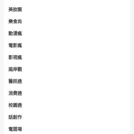
美妝圈
樂食尚
動漫瘋
電影瘋
影視瘋
兩岸觀
醫訊通
消費通
校園通
話創作
電競場