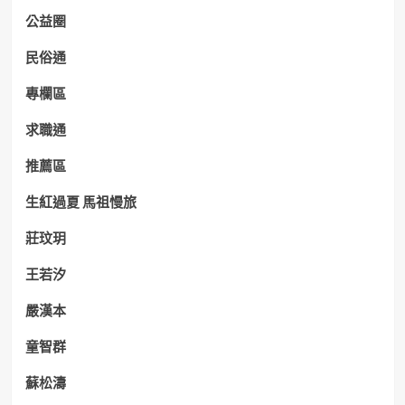
公益圈
民俗通
專欄區
求職通
推薦區
生紅過夏 馬祖慢旅
莊玟玥
王若汐
嚴漢本
童智群
蘇松濤