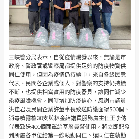
三峽警分局表示，自從疫情爆發以來，無論是市
政府、警政署或警察局都提供足夠的防疫物資供
同仁使用，但因為疫情仍持續中，來自各級民意
代表、民間各企業或個人，對警察的支持仍持續
不斷，也提供相當實用的防疫器具，讓同仁減少
染疫風險機會，同時增加防疫信心，感謝市議員
洪佳君及民間企業許董事長致送防護面罩500個、
消毒噴霧槍30支與林金結議員服務處主任王李傳
代表致送400個面罩給基層員警使用，將立即配發
到所屬各單位給第一線執勤同仁。讓同仁在執勤