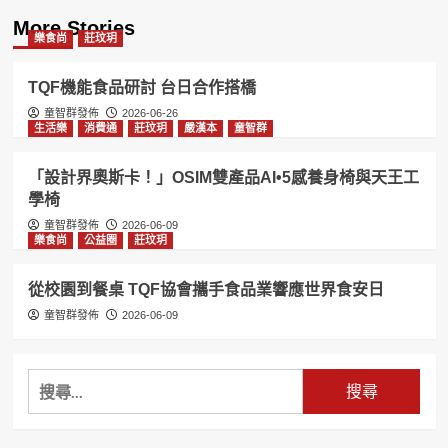
More Stories
樂食尚
莊玟玥
TQF機能食品研討 台日合作搭橋
童智群發佈
2026-06-26
生活樂
消費通
莊玟玥
嚴漢本
童智群
「設計界奧斯卡！」OSIM雙產品AI•5感養身椅與天王工
學椅
童智群發佈
2026-06-09
樂食尚
公益圈
莊玟玥
從校園到餐桌 TQF協會攜手食品業響應世界食安日
童智群發佈
2026-06-09
搜
尋
關