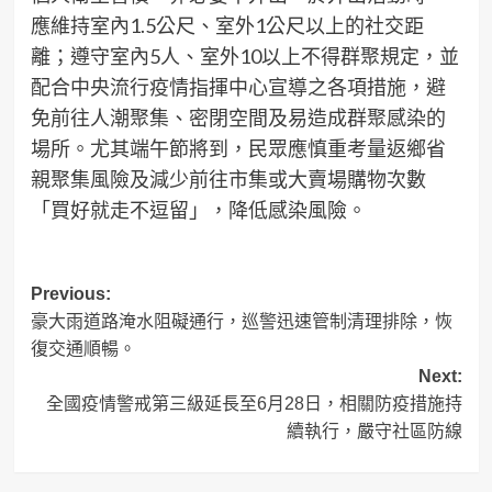
應維持室內1.5公尺、室外1公尺以上的社交距
離；遵守室內5人、室外10以上不得群聚規定，並
配合中央流行疫情指揮中心宣導之各項措施，避
免前往人潮聚集、密閉空間及易造成群聚感染的
場所。尤其端午節將到，民眾應慎重考量返鄉省
親聚集風險及減少前往市集或大賣場購物次數
「買好就走不逗留」，降低感染風險。
Post
Previous:
豪大雨道路淹水阻礙通行，巡警迅速管制清理排除，恢
navigation
復交通順暢。
Next:
全國疫情警戒第三級延長至6月28日，相關防疫措施持
續執行，嚴守社區防線