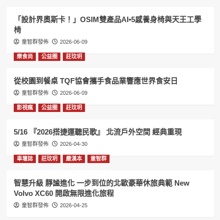
「設計界奧斯卡！」OSIM雙產品AI•5感養身椅與天王工學
椅
童智群發佈
2026-06-09
樂食尚
公益圈
莊玟玥
從校園到餐桌 TQF協會攜手食品業響應世界食安日
童智群發佈
2026-06-09
影視瘋
公益圈
莊玟玥
5/16 『2026搭捷運聽民歌』 北流戶外空間 經典重現
童智群發佈
2026-04-30
車壇誌
莊玟玥
嚴漢本
童智群
智慧升級 靜謐進化 一步到位的北歐豪華休旅典範 New
Volvo XC60 開啟無限進化旅程
童智群發佈
2026-04-25