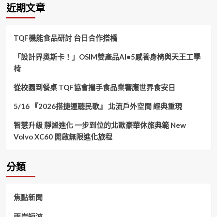
鍵
近期文章
字:
TQF機能食品研討 台日合作搭橋
「設計界奧斯卡！」OSIM雙產品AI•5感養身椅與天王工學
椅
從校園到餐桌 TQF協會攜手食品業響應世界食安日
5/16 『2026搭捷運聽民歌』 北流戶外空間 經典重現
智慧升級 靜謐進化 一步到位的北歐豪華休旅典範 New
Volvo XC60 開啟無限進化旅程
分類
焦點新聞
兩岸短波