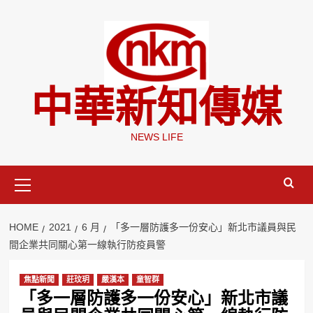
Skip
to
content
中華新知傳媒
NEWS LIFE
Primary
Menu
HOME
2021
6 月
「多一層防護多一份安心」新北市議員與民
間企業共同關心第一線執行防疫員警
焦點新聞
莊玟玥
嚴漢本
童智群
「多一層防護多一份安心」新北市議