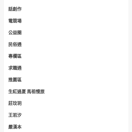
話創作
電競場
公益圈
民俗通
專欄區
求職通
推薦區
生紅過夏 馬祖慢旅
莊玟玥
王若汐
嚴漢本