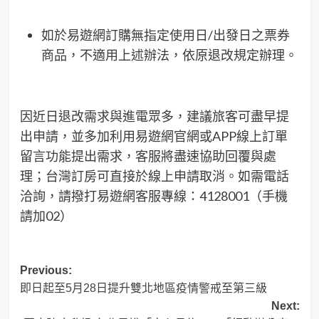
如於易遊網訂購無指定使用日/出發日之票券
商品，不適用上述辦法，依原退改規定辦理。
因近日退改需求與進電眾多，建議旅客可盡早提
出申請，並多加利用易遊網官網或APP線上訂單
留言功能提出需求，客服將盡速協助回覆與處
理；台灣訂房可直接於線上申請取消。如需電話
洽詢，請撥打易遊網客服專線：4128001（手機
請加02）
Post
Previous:
即日起至5月28日提升雙北地區疫情警戒至第三級
navigation
Next: