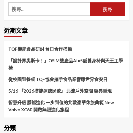
搜
尋
關
鍵
近期文章
字:
TQF機能食品研討 台日合作搭橋
「設計界奧斯卡！」OSIM雙產品AI•5感養身椅與天王工學
椅
從校園到餐桌 TQF協會攜手食品業響應世界食安日
5/16 『2026搭捷運聽民歌』 北流戶外空間 經典重現
智慧升級 靜謐進化 一步到位的北歐豪華休旅典範 New
Volvo XC60 開啟無限進化旅程
分類