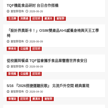
TQF機能食品研討 台日合作搭橋
童智群發佈
2026-06-26
生活樂
消費通
莊玟玥
嚴漢本
童智群
「設計界奧斯卡！」OSIM雙產品AI•5感養身椅與天王工學
椅
童智群發佈
2026-06-09
樂食尚
公益圈
莊玟玥
從校園到餐桌 TQF協會攜手食品業響應世界食安日
童智群發佈
2026-06-09
影視瘋
公益圈
莊玟玥
5/16 『2026搭捷運聽民歌』 北流戶外空間 經典重現
童智群發佈
2026-04-30
車壇誌
莊玟玥
嚴漢本
童智群