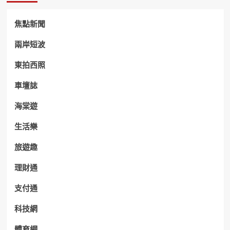
焦點新聞
兩岸短波
東拍西照
車壇誌
海棠遊
生活樂
旅遊趣
理財通
支付通
科技網
體育網