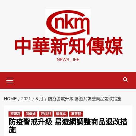
Skip
to
content
中華新知傳媒
NEWS LIFE
Primary
Menu
HOME
2021
5 月
防疫警戒升級 易遊網調整商品退改措施
旅遊趣
消費通
莊玟玥
嚴漢本
童智群
防疫警戒升級 易遊網調整商品退改措
施