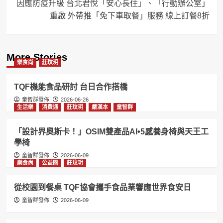
因應防疫升級 台北君悅「安心長住」、「行動辦公室」
重啟 外帶推「免下車取餐」服務 線上訂餐8折
More Stories
樂食尚
莊玟玥
TQF機能食品研討 台日合作搭橋
童智群發佈
2026-06-26
生活樂
消費通
莊玟玥
嚴漢本
童智群
「設計界奧斯卡！」OSIM雙產品AI•5感養身椅與天王工
學椅
童智群發佈
2026-06-09
樂食尚
公益圈
莊玟玥
從校園到餐桌 TQF協會攜手食品業響應世界食安日
童智群發佈
2026-06-09