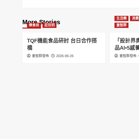
生活樂
消費
More Stories
樂食尚
莊玟玥
童智群
TQF機能食品研討 台日合作搭
「設計界奧
橋
品AI•5
童智群發佈
2026-06-26
童智群發佈