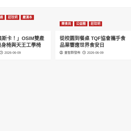
通
莊玟玥
嚴漢本
樂食尚
公益圈
莊玟玥
斯卡！」OSIM雙產
從校園到餐桌 TQF協會攜手食
感養身椅與天王工學椅
品業響應世界食安日
2026-06-09
童智群發佈
2026-06-09