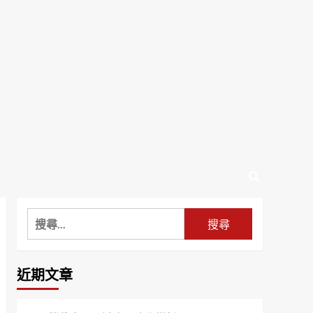
搜
尋
關
鍵
近期文章
字: