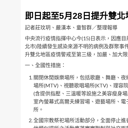
即日起至5月28日提升雙
記者莊玟玥、嚴漢本、童智群／整理報導
中央流行疫情指揮中心今(15)日表示，因應目
北市)陸續發生感染來源不明的病例及群聚事
升雙北地區疫情警戒至第三級，加嚴、加大限
一、全國性措施：
關閉休閒娛樂場所，包括歌廳、舞廳、夜
場所(MTV)、視聽歌唱場所(KTV)、
(含提供指壓、三溫暖等設施之美容瘦身場
室內螢幕式高爾夫練習場、遊藝場所、電
所。
全國宗教祭祀場所活動部分，全面停止進