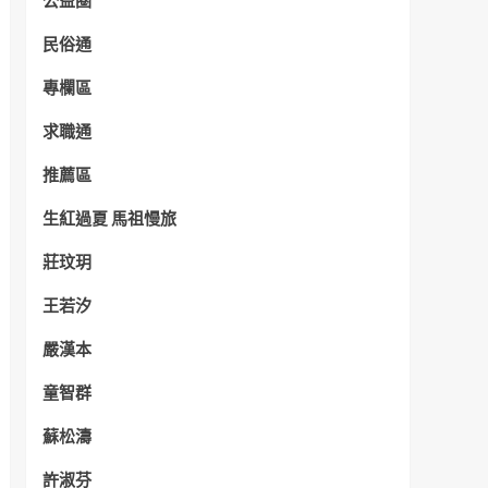
公益圈
民俗通
專欄區
求職通
推薦區
生紅過夏 馬祖慢旅
莊玟玥
王若汐
嚴漢本
童智群
蘇松濤
許淑芬