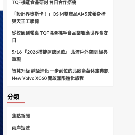
TQF機能食品研討 台日合作搭橋
「設計界奧斯卡！」OSIM雙產品AI•5感養身椅
與天王工學椅
從校園到餐桌 TQF協會攜手食品業響應世界食安
日
5/16 『2026搭捷運聽民歌』 北流戶外空間 經典
重現
智慧升級 靜謐進化 一步到位的北歐豪華休旅典範
New Volvo XC60 開啟無限進化旅程
分類
焦點新聞
兩岸短波