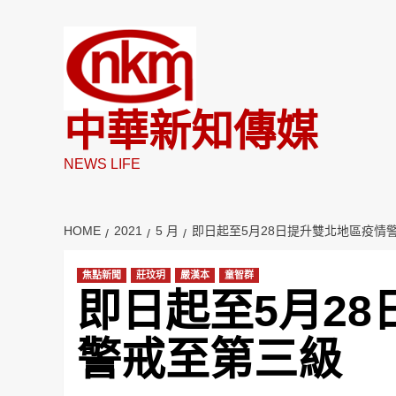
Skip
to
content
中華新知傳媒
NEWS LIFE
HOME
2021
5 月
即日起至5月28日提升雙北地區疫情
焦點新聞
莊玟玥
嚴漢本
童智群
即日起至5月2
警戒至第三級