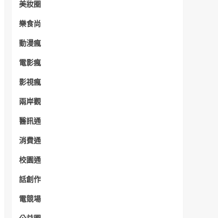
美妝圈
樂食尚
動漫瘋
電影瘋
影視瘋
兩岸觀
醫訊通
消費通
校園通
話創作
電競場