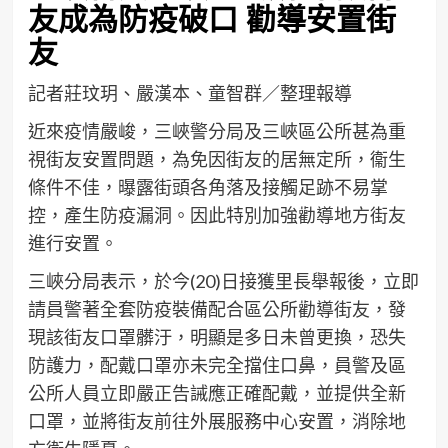
友成為防疫破口 勸導安置街
友
記者莊玟玥、嚴漢本、童智群／整理報導
近來疫情嚴峻，三峽警分局及三峽區公所甚為重
視街友安置問題，為免因街友的居無定所，衞生
條件不佳，曝露街頭各角落及接觸足跡不易掌
控，產生防疫漏洞。因此特別加強勸導地方街友
進行安置。
三峽分局表示，於今(20)日接獲里長舉報後，立即
請員警著全套防疫裝備配合區公所勸導街友，發
現該街友口罩髒汙，明顯是多日未曾更換，恐失
防護力，配戴口罩亦未完全擋住口鼻，員警及區
公所人員立即嚴正告誡應正確配戴，並提供全新
口罩，並將街友前往外展服務中心安置，消除地