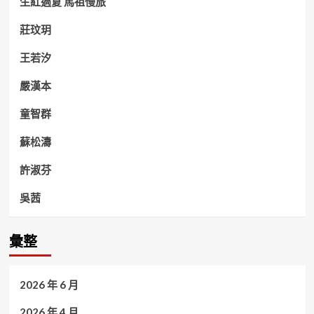
生紅過夏 馬祖慢旅
莊玟玥
王若汐
嚴漢本
童智群
蘇松濤
許淑芬
吳茜
彙整
2026 年 6 月
2026 年 4 月