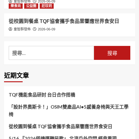
童智群發佈
2026-06-09
樂食尚
公益圈
莊玟玥
從校園到餐桌 TQF協會攜手食品業響應世界食安日
童智群發佈
2026-06-09
搜
尋
關
鍵
近期文章
字:
TQF機能食品研討 台日合作搭橋
「設計界奧斯卡！」OSIM雙產品AI•5感養身椅與天王工學
椅
從校園到餐桌 TQF協會攜手食品業響應世界食安日
5/16 『2026搭捷運聽民歌』 北流戶外空間 經典重現