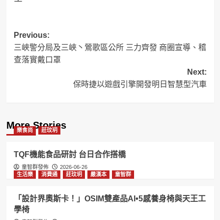
Post
Previous:
三峽警分局及三峽丶鶯歌區公所 三力齊發 商圈宣導、稽
navigation
查落實戴口罩
Next:
保時捷以遊戲引擎開發明日智慧型汽車
More Stories
樂食尚
莊玟玥
TQF機能食品研討 台日合作搭橋
童智群發佈
2026-06-26
生活樂
消費通
莊玟玥
嚴漢本
童智群
「設計界奧斯卡！」OSIM雙產品AI•5感養身椅與天王工
學椅