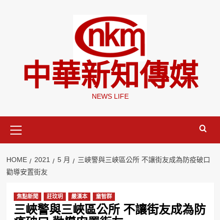
Skip
to
content
中華新知傳媒
NEWS LIFE
Primary
Menu
HOME
2021
5 月
三峽警與三峽區公所 不讓街友成為防疫破口
勸導安置街友
焦點新聞
莊玟玥
嚴漢本
童智群
三峽警與三峽區公所 不讓街友成為防