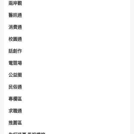
兩岸觀
醫訊通
消費通
校園通
話創作
電競場
公益圈
民俗通
專欄區
求職通
推薦區