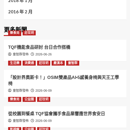
2018 年 1 月
2016 年 2 月
更多新聞
樂食尚
莊玟玥
TQF機能食品研討 台日合作搭橋
童智群發佈
2026-06-26
生活樂
消費通
莊玟玥
嚴漢本
童智群
「設計界奧斯卡！」OSIM雙產品AI•5感養身椅與天王工學
椅
童智群發佈
2026-06-09
樂食尚
公益圈
莊玟玥
從校園到餐桌 TQF協會攜手食品業響應世界食安日
童智群發佈
2026-06-09
影視瘋
公益圈
莊玟玥