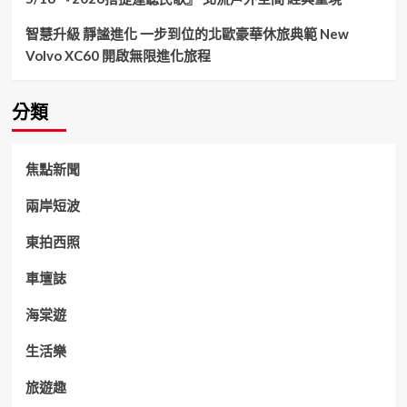
智慧升級 靜謐進化 一步到位的北歐豪華休旅典範 New
Volvo XC60 開啟無限進化旅程
分類
焦點新聞
兩岸短波
東拍西照
車壇誌
海棠遊
生活樂
旅遊趣