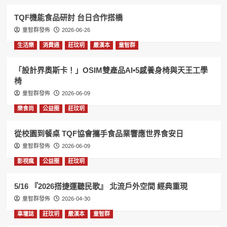
TQF機能食品研討 台日合作搭橋
童智群發佈
2026-06-26
生活樂
消費通
莊玟玥
嚴漢本
童智群
「設計界奧斯卡！」OSIM雙產品AI•5感養身椅與天王工學
椅
童智群發佈
2026-06-09
樂食尚
公益圈
莊玟玥
從校園到餐桌 TQF協會攜手食品業響應世界食安日
童智群發佈
2026-06-09
影視瘋
公益圈
莊玟玥
5/16 『2026搭捷運聽民歌』 北流戶外空間 經典重現
童智群發佈
2026-04-30
車壇誌
莊玟玥
嚴漢本
童智群