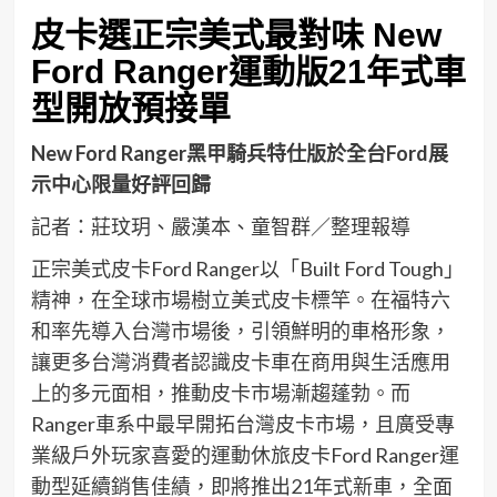
皮卡選正宗美式最對味
New
Ford Ranger
運動版
21
年式車
型開放預接單
New Ford Ranger
黑甲騎兵特仕版於全台
Ford
展
示中心限量好評回歸
記者：莊玟玥、嚴漢本、童智群／整理報導
正宗美式皮卡Ford Ranger以「Built Ford Tough」
精神，在全球市場樹立美式皮卡標竿。在福特六
和率先導入台灣市場後，引領鮮明的車格形象，
讓更多台灣消費者認識皮卡車在商用與生活應用
上的多元面相，推動皮卡市場漸趨蓬勃。而
Ranger車系中最早開拓台灣皮卡市場，且廣受專
業級戶外玩家喜愛的運動休旅皮卡Ford Ranger運
動型延續銷售佳績，即將推出21年式新車，全面