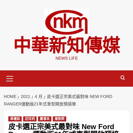
Skip
to
content
中華新知傳媒
NEWS LIFE
Primary
Menu
HOME
2021
4 月
皮卡選正宗美式最對味 NEW FORD
RANGER運動版21年式車型開放預接單
車壇誌
莊玟玥
嚴漢本
童智群
皮卡選正宗美式最對味 New Ford