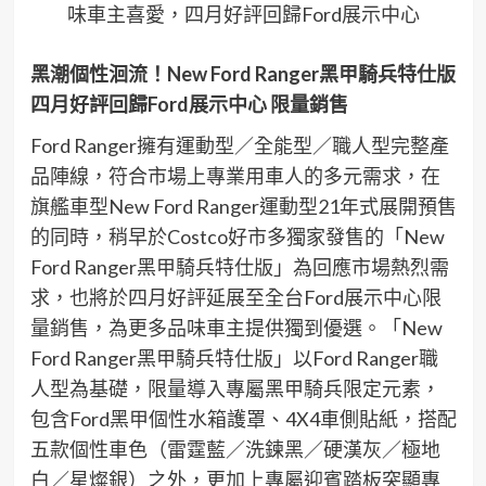
味車主喜愛，四月好評回歸Ford展示中心
黑潮個性洄流！
New Ford Ranger
黑甲騎兵特仕版
四月好評回歸
Ford
展示中心
限量銷售
Ford Ranger擁有運動型／全能型／職人型完整產
品陣線，符合市場上專業用車人的多元需求，在
旗艦車型New Ford Ranger運動型21年式展開預售
的同時，稍早於Costco好市多獨家發售的「New
Ford Ranger黑甲騎兵特仕版」為回應市場熱烈需
求，也將於四月好評延展至全台Ford展示中心限
量銷售，為更多品味車主提供獨到優選。「New
Ford Ranger黑甲騎兵特仕版」以Ford Ranger職
人型為基礎，限量導入專屬黑甲騎兵限定元素，
包含Ford黑甲個性水箱護罩、4X4車側貼紙，搭配
五款個性車色（雷霆藍／洗鍊黑／硬漢灰／極地
白／星燦銀）之外，更加上專屬迎賓踏板突顯專