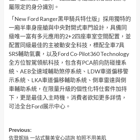
屬限定的身分識別。
「New Ford Ranger黑甲騎兵特仕版」採用獨特的
一廂半車身座艙與中央對開式車門設計，具備同
級唯一富有多元應用的2+2四座車室空間配置，並
配置同級最佳的主被動安全科技，標配全車7具
SRS輔助氣囊，以及Ford Co-Pilot360 Technology
全方位智駕領航科技，包含有PCA前向防碰撞系
統、AEB全速域輔助煞停系統、LDW車道偏移警
示系統、LKA車道偏移輔助系統、倒車雷達與倒
車輔助系統，在限量升級的個性化特仕套件加持
下，更是最佳入主時機。消費者欲知更多詳情，
可洽全台Ford展示中心。
Post
Previous:
佐登妮絲 一站式醫美安心諮詢 拍照不用美肌