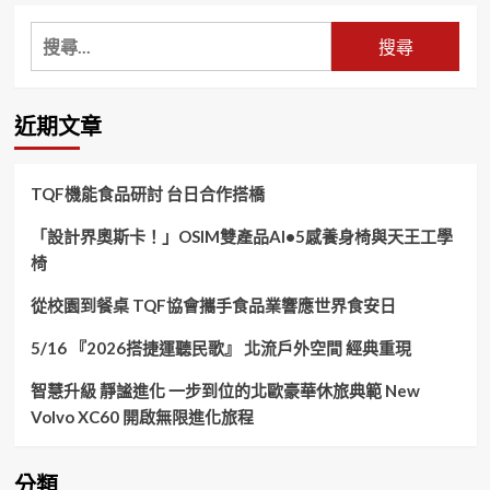
搜
尋
關
鍵
近期文章
字:
TQF機能食品研討 台日合作搭橋
「設計界奧斯卡！」OSIM雙產品AI•5感養身椅與天王工學
椅
從校園到餐桌 TQF協會攜手食品業響應世界食安日
5/16 『2026搭捷運聽民歌』 北流戶外空間 經典重現
智慧升級 靜謐進化 一步到位的北歐豪華休旅典範 New
Volvo XC60 開啟無限進化旅程
分類