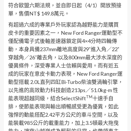
符合歐盟六期法規，並自即日起（4/1）開放預接
單，售價NT$ 149.8萬元。
有超過六成的專業戶外玩家認為越野能力是購買
皮卡的重要因素之一，New Ford Ranger運動型不
僅配備電子式後軸差速器鎖定與4×4分時四輪傳
動，本身具備237mm離地高度與29˚進入角／22˚
穿越角／26˚離去角，以及800mm最大涉水深度的
優異條件，深受專業人士信賴與愛用。而有近五
成的玩家在意皮卡動力表現，New Ford Ranger運
動型搭載 2.0L直列四缸Bi-Turbo柴油雙渦輪引擎，
以先進的高效動力科技創造213ps／51.0kg-m 性
TM
能表現超越同級，結合SelectShift
十速手自
排，使節能表現與輸出順暢感受更為優異，如此
強悍的動能搭配2.42平方公尺的車斗空間，以及
能裝載985公斤的載重能力，加上3.5頓最大拖曳
能力，讓穿山越嶺成為輕鬆的日常，也帶領車主