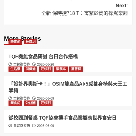
navigation
Next:
全新 保時捷718 T：寓繁於簡的操駕樂趣
More Stories
樂食尚
莊玟玥
TQF機能食品研討 台日合作搭橋
童智群發佈
2026-06-26
生活樂
消費通
莊玟玥
嚴漢本
童智群
「設計界奧斯卡！」OSIM雙產品AI•5感養身椅與天王工
學椅
童智群發佈
2026-06-09
樂食尚
公益圈
莊玟玥
從校園到餐桌 TQF協會攜手食品業響應世界食安日
童智群發佈
2026-06-09