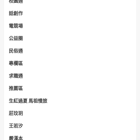
校園通
話創作
電競場
公益圈
民俗通
專欄區
求職通
推薦區
生紅過夏 馬祖慢旅
莊玟玥
王若汐
嚴漢本