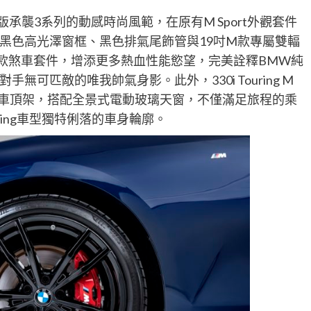
dition夜型版承襲3系列的動感時尚風範，在原有M Sport外觀套件
黑色高光澤窗框、黑色排氣尾飾管與19吋M款專屬雙輻
M款煞車套件，增添更多熱血性能慾望，完美詮釋BMW純
可匹敵的唯我帥氣身影。此外，330i Touring M
更追加全新黑色車頂架，搭配全景式電動玻璃天窗，不僅滿足旅程的乘
ing車型獨特俐落的車身輪廓。