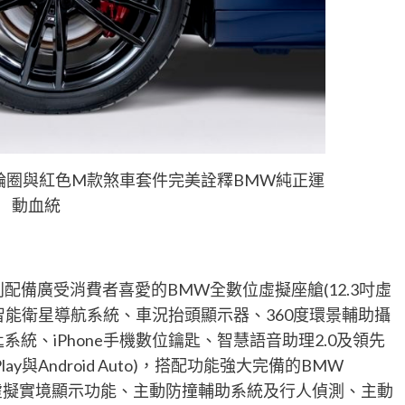
色輪圈與紅色M款煞車套件完美詮釋BMW純正運
動血統
配備廣受消費者喜愛的BMW全數位虛擬座艙(12.3吋虛
W智能衛星導航系統、車況抬頭顯示器、360度環景輔助攝
免鑰匙系統、iPhone手機數位鑰匙、智慧語音助理2.0及領先
ay與Android Auto)，搭配功能強大完備的BMW
，如道路虛擬實境顯示功能、主動防撞輔助系統及行人偵測、主動