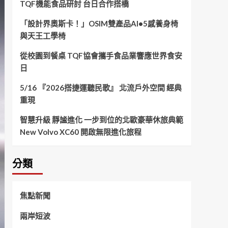
TQF機能食品研討 台日合作搭橋
「設計界奧斯卡！」OSIM雙產品AI•5感養身椅
與天王工學椅
從校園到餐桌 TQF協會攜手食品業響應世界食安
日
5/16 『2026搭捷運聽民歌』 北流戶外空間 經典
重現
智慧升級 靜謐進化 一步到位的北歐豪華休旅典範
New Volvo XC60 開啟無限進化旅程
分類
焦點新聞
兩岸短波