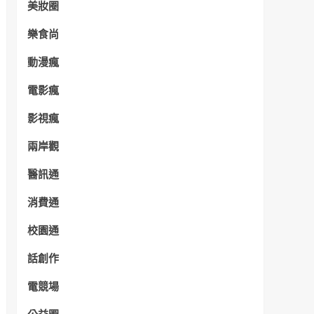
美妝圈
樂食尚
動漫瘋
電影瘋
影視瘋
兩岸觀
醫訊通
消費通
校園通
話創作
電競場