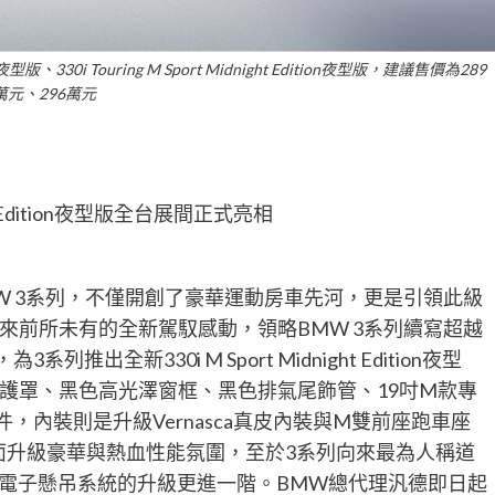
夜型版、330i Touring M Sport Midnight Edition夜型版，建議售價為289
萬元、296萬元
night Edition夜型版全台展間正式亮相
W 3系列，不僅開創了豪華運動房車先河，更是引領此級
來前所未有的全新駕馭感動，領略BMW 3系列續寫超越
全新330i M Sport Midnight Edition夜型
護罩、黑色高光澤窗框、黑色排氣尾飾管、19吋M款專
件，內裝則是升級Vernasca真皮內裝與M雙前座跑車座
，全面升級豪華與熱血性能氛圍，至於3系列向來最為人稱道
電子懸吊系統的升級更進一階。BMW總代理汎德即日起