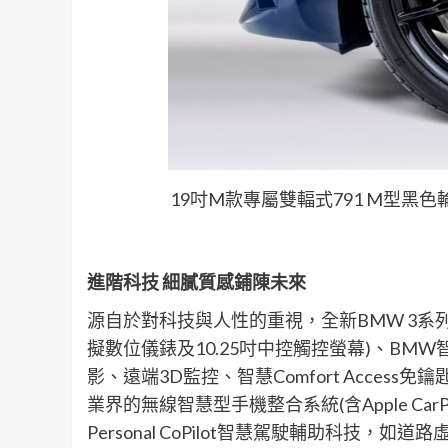
19吋M款專屬雙輻式791 M型黑
進階科技
細膩質感鋪陳未來
源自於對科技與人性的重視，全新BMW 3系列
擬數位儀錶及10.25吋中控觸控螢幕)、BM
影、遠端3D監控、智慧Comfort Access
業界的無線智慧型手機整合系統(含Apple CarPl
Personal CoPilot智慧駕駛輔助科技