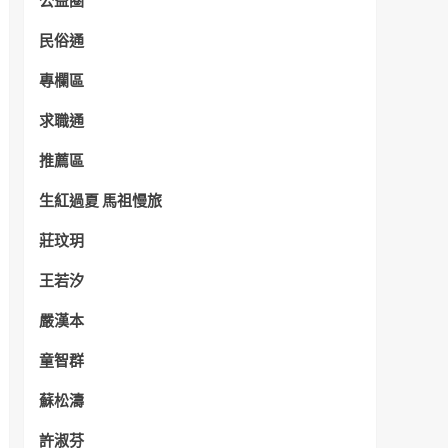
公益圈
民俗通
專欄區
求職通
推薦區
生紅過夏 馬祖慢旅
莊玟玥
王若汐
嚴漢本
童智群
蘇松濤
許淑芬