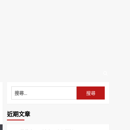
搜
尋
關
鍵
近期文章
字: