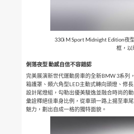
330i M Sport Midnight
框，以
俐落夜型
動感自信不容錯認
完美展演新世代運動房車的全新BMW 3系
箱護罩、類六角型LED主動式轉向頭燈、修長車身肩線
設計尾燈組，勾勒出優美駿逸並融合時尚的動感樣
彙詮釋絕佳車身比例，從車頭一路上揚至車尾
魅力，劃出自成一格的獨特面貌。