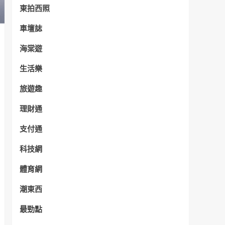
東拍西照
車壇誌
海棠遊
生活樂
旅遊趣
理財通
支付通
科技網
體育網
潮東西
最勁點