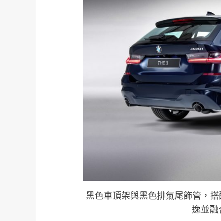
黑色車頂架與黑色排氣尾飾管，搭
逸並融