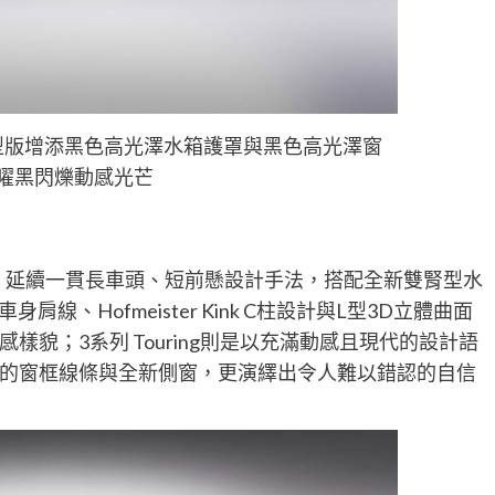
 Edition夜型版增添黑色高光澤水箱護罩與黑色高光澤窗
曜黑閃爍動感光芒
列，延續一貫長車頭、短前懸設計手法，搭配全新雙腎型水
、Hofmeister Kink C柱設計與L型3D立體曲面
貌；3系列 Touring則是以充滿動感且現代的設計語
的窗框線條與全新側窗，更演繹出令人難以錯認的自信