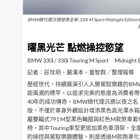
BMW總代理汎德發表全新 330i M Sport Midnight Edition
曜黑光芒 點燃操控慾望
BMW 330i / 330i Touring M Sport Mid
記者：莊玟玥、嚴漢本、童智群／整理報導
歷經世代，持續展演引人入勝駕馭樂趣的BM
距風潮的標竿，以追求完美的態度為消費者帶
40年的成功傳奇。BMW總代理汎德以夜之名，為3系列推出
版，不僅於車身外觀設計增添黑色高光澤水箱
屬雙輻式791 M型黑色輪圈與紅色M款煞車套
椅，其中Touring車型更追加黑色車頂架
的操控與駕馭樂趣體驗，則是透過M款跑車化