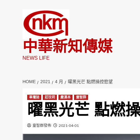
Skip
to
content
中華新知傳媒
NEWS LIFE
HOME
2021
4 月
曜黑光芒 點燃操控慾望
車壇誌
莊玟玥
嚴漢本
童智群
曜黑光芒 點燃
童智群發佈
2021-04-01