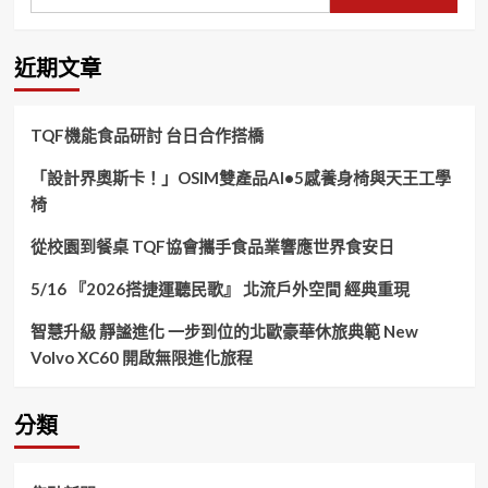
尋
關
鍵
近期文章
字:
TQF機能食品研討 台日合作搭橋
「設計界奧斯卡！」OSIM雙產品AI•5感養身椅與天王工學
椅
從校園到餐桌 TQF協會攜手食品業響應世界食安日
5/16 『2026搭捷運聽民歌』 北流戶外空間 經典重現
智慧升級 靜謐進化 一步到位的北歐豪華休旅典範 New
Volvo XC60 開啟無限進化旅程
分類