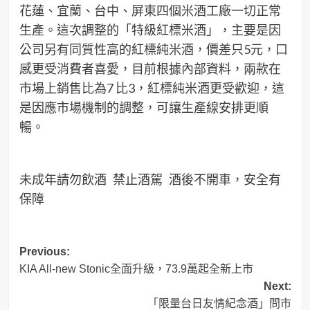
花蓮、宜蘭、台中、屏東四個米酒工廠一切正常
生產。這次調整的「特級紅標米酒」，主要是因
公司另有同質性高的紅標純米酒，價差只5元，口
感更受消費者喜愛，目前根據內部資料，兩款在
市場上銷售比為7 比3，紅標純米酒更受歡迎，這
是因應市場機制的調整，可讓生產線安排更順
暢。
未成年請勿飲酒 禁止酒駕 酒後不開車，安全有
保障
Post
Previous:
KIA All-new Stonic全面升級，73.9萬起全新上市
navigation
Next:
「限量台日友情紀念酒」問市