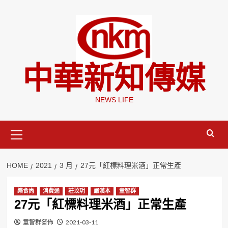
Skip
to
content
中華新知傳媒
NEWS LIFE
Primary
Menu
HOME
2021
3 月
27元「紅標料理米酒」正常生產
樂食尚
消費通
莊玟玥
嚴漢本
童智群
27元「紅標料理米酒」正常生產
童智群發佈
2021-03-11