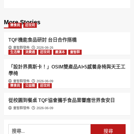
More Stories
樂食尚
莊玟玥
TQF機能食品研討 台日合作搭橋
童智群發佈
2026-06-26
生活樂
消費通
莊玟玥
嚴漢本
童智群
「設計界奧斯卡！」OSIM雙產品AI•5感養身椅與天王工
學椅
童智群發佈
2026-06-09
樂食尚
公益圈
莊玟玥
從校園到餐桌 TQF協會攜手食品業響應世界食安日
童智群發佈
2026-06-09
搜