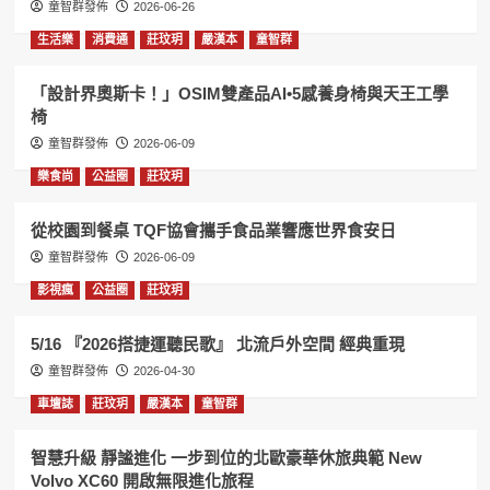
童智群發佈
2026-06-26
生活樂
消費通
莊玟玥
嚴漢本
童智群
「設計界奧斯卡！」OSIM雙產品AI•5感養身椅與天王工學
椅
童智群發佈
2026-06-09
樂食尚
公益圈
莊玟玥
從校園到餐桌 TQF協會攜手食品業響應世界食安日
童智群發佈
2026-06-09
影視瘋
公益圈
莊玟玥
5/16 『2026搭捷運聽民歌』 北流戶外空間 經典重現
童智群發佈
2026-04-30
車壇誌
莊玟玥
嚴漢本
童智群
智慧升級 靜謐進化 一步到位的北歐豪華休旅典範 New
Volvo XC60 開啟無限進化旅程