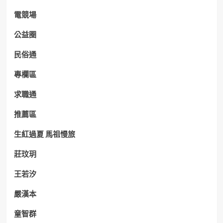
電競場
公益圈
民俗通
專欄區
求職通
推薦區
生紅過夏 馬祖慢旅
莊玟玥
王若汐
嚴漢本
童智群