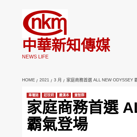
Skip
to
content
中華新知傳媒
NEWS LIFE
HOME
2021
3 月
家庭商務首選 ALL NEW ODYSSEY
車壇誌
莊玟玥
嚴漢本
童智群
家庭商務首選 ALL
霸氣登場