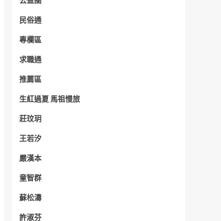
公益圈
民俗通
專欄區
求職通
推薦區
生紅過夏 馬祖慢旅
莊玟玥
王若汐
嚴漢本
童智群
蘇松濤
許淑芬