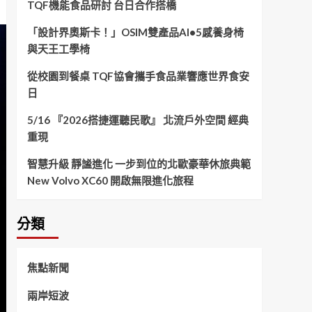
TQF機能食品研討 台日合作搭橋
「設計界奧斯卡！」OSIM雙產品AI•5感養身椅
與天王工學椅
從校園到餐桌 TQF協會攜手食品業響應世界食安
日
5/16 『2026搭捷運聽民歌』 北流戶外空間 經典
重現
智慧升級 靜謐進化 一步到位的北歐豪華休旅典範
New Volvo XC60 開啟無限進化旅程
分類
焦點新聞
兩岸短波