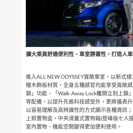
擴大乘員舒適便利性、車室靜肅性，打造人車
進入ALL NEW ODYSSEY寬敞車室，
檀木飾板材質，全身五種感官均能享受寬敞感及高質
鎖」功能、「Walk-Away Lock離開立刻上
等配備，以提升先進科技感受外，更將儀表升
以容易理解及高辨識性的方式顯示各種資訊；
上掀置物盒，中央滑蓋式置物箱(登峰版七人座)
室內置物、機能空間變得更加便利使用。