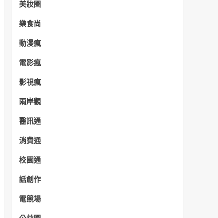
美妝圈
樂食尚
動漫瘋
電影瘋
影視瘋
兩岸觀
醫訊通
消費通
校園通
話創作
電競場