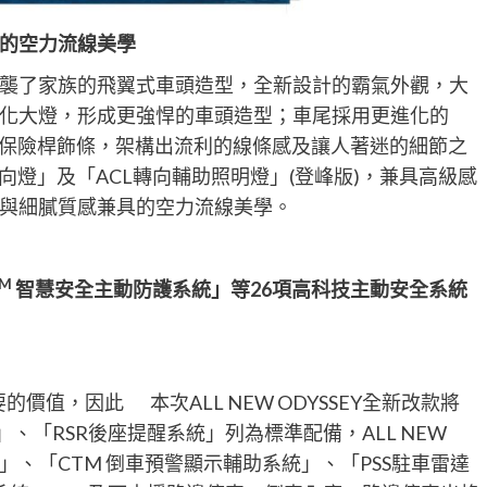
的空力流線美學
EY，承襲了家族的飛翼式車頭造型，全新設計的霸氣外觀，大
化大燈，形成更強悍的車頭造型；車尾採用更進化的
與保險桿飾條，架構出流利的線條感及讓人著迷的細節之
向燈」及「ACL轉向輔助照明燈」(登峰版)，兼具高級感
與細膩質感兼具的空力流線美學。
M
智慧安全主動防護系統」等
26
項高科技主動安全系統
價值，因此 本次ALL NEW ODYSSEY全新改款將
、「RSR後座提醒系統」列為標準配備，ALL NEW
系統」、「CTM 倒車預警顯示輔助系統」、「PSS駐車雷達