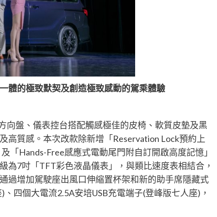
一體的極致默契及創造極致感動的駕乘體驗
以新式樣方向盤、儀表控台搭配觸感極佳的皮椅、軟質皮墊及黑
感。本次改款除新增「Reservation Lock預約上
鎖」及「Hands-Free感應式電動尾門附自訂開啟高度記憶」
級為7吋「TFT彩色液晶儀表」，與類比速度表相結合，
通過增加駕駛座出風口伸縮置杯架和新的助手席隱藏式
、四個大電流2.5A安培USB充電端子(登峰版七人座)，