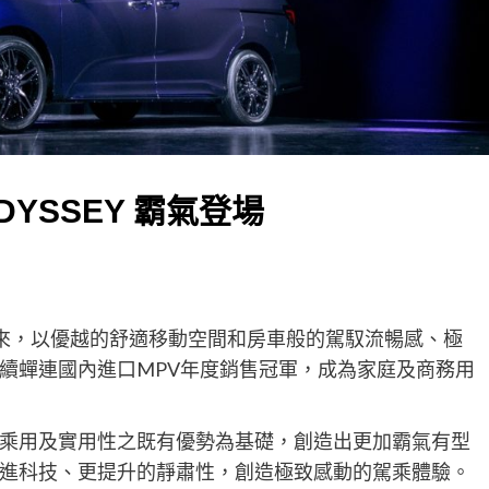
ODYSSEY
霸氣登場
自上市以來，以優越的舒適移動空間和房車般的駕馭流暢感、極
續蟬連國內進口MPV年度銷售冠軍，成為家庭及商務用
將以兼具乘用及實用性之既有優勢為基礎，創造出更加霸氣有型
進科技、更提升的靜肅性，創造極致感動的駕乘體驗。