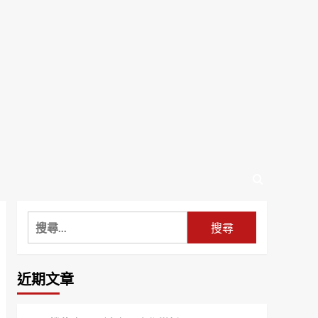
搜
尋
關
鍵
近期文章
字: