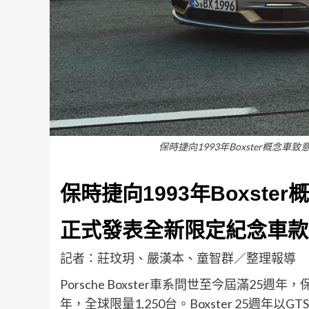
保時捷向1993年Boxster概念車致
保時捷向
1993
年
Boxster
概
正式發表全新限定紀念車款
記者：莊玟玥、嚴漢本、童智群／整理報導
Porsche Boxster車系問世至今屆滿25週
年，全球限量1,250台。Boxster 25週年以