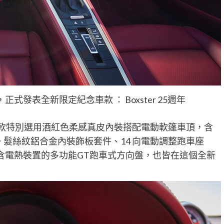
，正式發表全新限定紀念車款 ： Boxster 25週年
定紀念款特別選用酒紅色柔感真皮內裝搭配電動軟篷車頂，含
選黑色。髮絲紋鋁合金內裝飾板套件、14 向電動調整跑車座
樣，以及含電熱裝置的多功能GT跑車式方向盤，也皆在這個全新