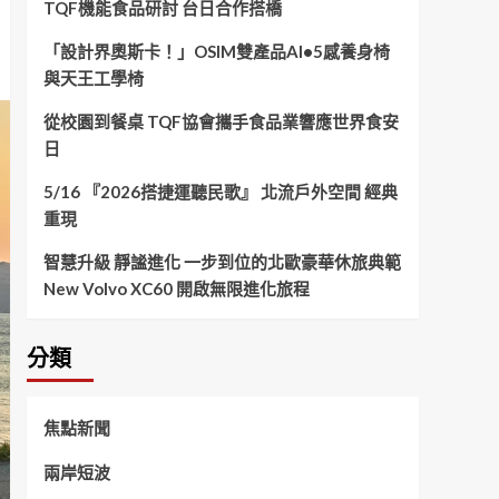
TQF機能食品研討 台日合作搭橋
「設計界奧斯卡！」OSIM雙產品AI•5感養身椅
與天王工學椅
從校園到餐桌 TQF協會攜手食品業響應世界食安
日
5/16 『2026搭捷運聽民歌』 北流戶外空間 經典
重現
智慧升級 靜謐進化 一步到位的北歐豪華休旅典範
New Volvo XC60 開啟無限進化旅程
分類
焦點新聞
兩岸短波