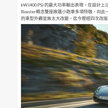
kW (400 PS) 的最大功率輸出表現。在
Boxster概念雙座敞篷小跑車多項特徵，向此一
的車型外觀並無太大改變，迄今歷經四次改版，全