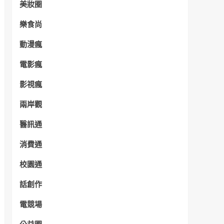
美妝圈
樂食尚
動漫瘋
電影瘋
影視瘋
兩岸觀
醫訊通
消費通
校園通
話創作
電競場