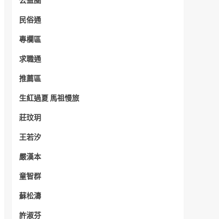
公益圈
民俗通
專欄區
求職通
推薦區
生紅過夏 馬祖慢旅
莊玟玥
王若汐
嚴漢本
童智群
蘇松濤
許淑芬