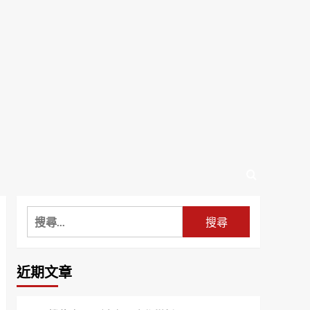
搜
尋
關
鍵
近期文章
字: