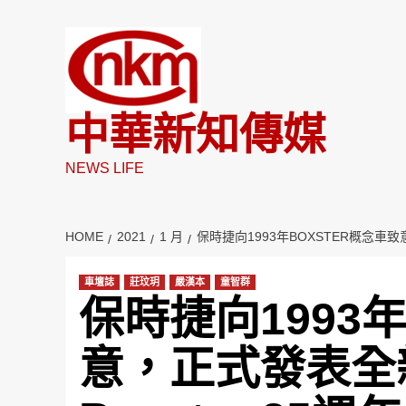
Skip
to
content
中華新知傳媒
NEWS LIFE
HOME
2021
1 月
保時捷向1993年BOXSTER概念車致
車壇誌
莊玟玥
嚴漢本
童智群
保時捷向1993年
意，正式發表全