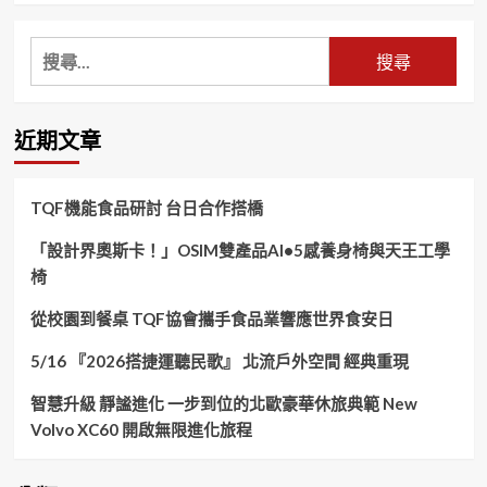
搜
尋
關
鍵
近期文章
字:
TQF機能食品研討 台日合作搭橋
「設計界奧斯卡！」OSIM雙產品AI•5感養身椅與天王工學
椅
從校園到餐桌 TQF協會攜手食品業響應世界食安日
5/16 『2026搭捷運聽民歌』 北流戶外空間 經典重現
智慧升級 靜謐進化 一步到位的北歐豪華休旅典範 New
Volvo XC60 開啟無限進化旅程