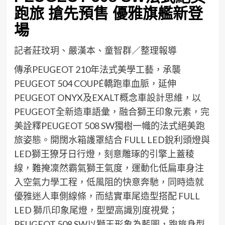
跑旅 搶先預售 優雅旗艦新登
場
記者莊玟玥、嚴漢本、童智群／整理報導
傳承PEUGEOT 210年法式美學工藝，承襲
PEUGEOT 504 COUPÉ轎跑車血脈，延伸
PEUGEOT ONYX及EXALT概念車設計思維，以
PEUGEOT全新造車語彙，融合獅王印象元素，完
美詮釋PEUGEOT 508 SW獨樹一幟的法式絕美跑
旅姿態。開闊水箱護罩結合 FULL LED銳利頭燈與
LED獅王獠牙日行燈，刻意雕琢的引擎上蓋稜
線，難掩凜然霸氣獅王氣度，運動化低扁車身注
入空氣力學工程，低風阻的快意奔馳，同時造就
優雅迷人車側線條，而結實車尾造型搭配 FULL
LED 獅爪印象尾燈，型塑高識別度視覺；
PEUGEOT 508 SW以獅王形象為藍圖，跑旅身型