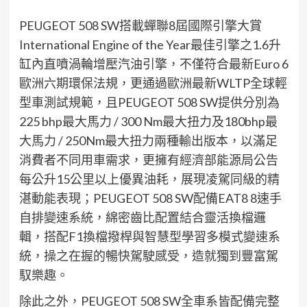
PEUGEOT 508 SW搭載蟬聯8屆國際引擎大賞
International Engine of the Year最佳引擎之1.6升
缸內直噴渦輪增壓汽油引擎，不僅符合最新Euro 6
歐洲六期環保法規，更通過歐洲最新WLTP全球輕
型車測試規範，且PEUGEOT 508 SW提供分別為
225 bhp最大馬力 / 300 Nm最大扭力及180bhp最
大馬力 / 250Nm最大扭力兩種輸出版本，以滿足
消費者不同用車需求，更擁有經濟部能源局公告
每公升15公里以上優異油耗，展現凌駕同級的精
湛動能表現；PEUGEOT 508 SW配備EAT8 8速手
自排變速系統，綿密齒比配置結合靈活換檔邏
輯，搭配F1換檔撥桿與智慧型學習多模式變速系
統，操之在握的暢快駕駛感受，造就獨到豐富駕
馭樂趣。
除此之外，PEUGEOT 508 SW全車系皆配備完整