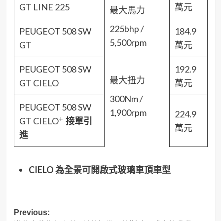
GT LINE 225
萬元
最大馬力
225bhp /
PEUGEOT 508 SW
184.9
5,500rpm
GT
萬元
PEUGEOT 508 SW
192.9
最大扭力
GT CIELO
萬元
300Nm /
PEUGEOT 508 SW
1,900rpm
224.9
+
GT CIELO
接單引
萬元
進
CIELO
為全景可開啟式玻璃車頂車型
Post
Previous: