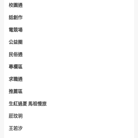
校園通
話創作
電競場
公益圈
民俗通
專欄區
求職通
推薦區
生紅過夏 馬祖慢旅
莊玟玥
王若汐