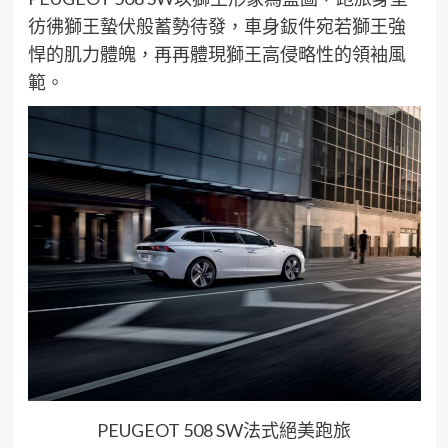
彷彿獅王蟄伏般蓄勢待發，車身鈑件宛若獅王強
悍的肌力體魄，再再體現獅王高侵略性的領袖風
範。
PEUGEOT 508 SW法式絕美跑旅