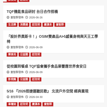
TQF機能食品研討 台日合作搭橋
童智群發佈
2026-06-26
生活樂
消費通
莊玟玥
嚴漢本
童智群
「設計界奧斯卡！」OSIM雙產品AI•5感養身椅與天王工學
椅
童智群發佈
2026-06-09
樂食尚
公益圈
莊玟玥
從校園到餐桌 TQF協會攜手食品業響應世界食安日
童智群發佈
2026-06-09
影視瘋
公益圈
莊玟玥
5/16 『2026搭捷運聽民歌』 北流戶外空間 經典重現
童智群發佈
2026-04-30
車壇誌
莊玟玥
嚴漢本
童智群