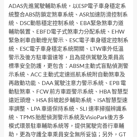
ADAS先進駕駛輔助系統，以ESP電子車身穩定系
統整合ABS防鎖定煞車系統、ASR加速防滑控制系
統、DSC動態穩定控制系統、EBA緊急煞車力道
輔助裝置、EBFD電子式煞車力分配系統、EHW
緊急剎車自動燈光警示、ESC電子車身穩定控制系
統、ESC電子車身穩定系統開關、LTW車外低溫
警示及後方駐車雷達等，且為提供駕駛及乘員高
標準安全防護，更包含：ABSM主動式盲點偵測警
示系統、ACC 主動式定速巡航系統附自動煞車及
再啟動功能、DAA 駕駛注意力警示系統、EPB 電
動駐煞車、FCW 前方車距警示系統、HBA 智慧型
遠近頭燈、HSA 斜坡起步輔助系統、ISA智慧型速
率調整、LPA 車道保持系統、SLI 速率掃描辨識系
統、TPMS 胎壓偵測警示系統及VisioPark後方多
模式環景駐車輔助系統等，提供駕駛完善行車輔
助，更為守護全車乘員安全無所妥協；另外，GT