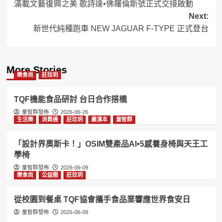
滿載文藝復興之美 歌詩達•佛羅倫斯號正式交接啟動
navigation
Next:
新世代純種跑車 NEW JAGUAR F-TYPE 正式登台
More Stories
樂食尚
莊玟玥
TQF機能食品研討 台日合作搭橋
童智群發佈
2026-06-26
生活樂
消費通
莊玟玥
嚴漢本
童智群
「設計界奧斯卡！」OSIM雙產品AI•5感養身椅與天王工
學椅
童智群發佈
2026-06-09
樂食尚
公益圈
莊玟玥
從校園到餐桌 TQF協會攜手食品業響應世界食安日
童智群發佈
2026-06-09