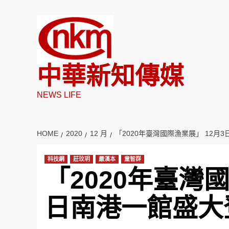
Skip
to
content
中華新知傳媒
NEWS LIFE
HOME
2020
12 月
「2020年臺灣國際漁業展」 12月
科技網
莊玟玥
嚴漢本
童智群
「2020年臺灣國
日南港一館盛大