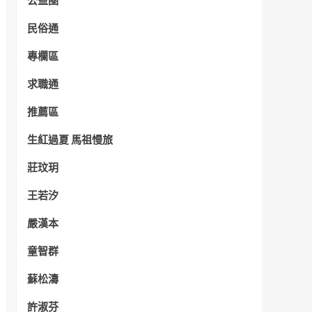
公益圈
民俗通
專欄區
求職通
推薦區
生紅過夏 馬祖慢旅
莊玟玥
王若汐
嚴漢本
童智群
蘇松濤
許淑芬