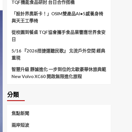
TQF機能食品研討 台日合作搭橋
「設計界奧斯卡！」OSIM雙產品AI•5感養身椅
與天王工學椅
從校園到餐桌 TQF協會攜手食品業響應世界食安
日
5/16 『2026搭捷運聽民歌』 北流戶外空間 經典
重現
智慧升級 靜謐進化 一步到位的北歐豪華休旅典範
New Volvo XC60 開啟無限進化旅程
分類
焦點新聞
兩岸短波