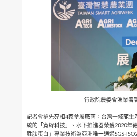
行政院農委會漁業署署
記者會搶先亮相4家參展廠商：台灣一條龍生
統的「寬緯科技」、水下推進器榮獲2020
胜肽蛋白」專業技術為亞洲唯一通過SGS-ISO