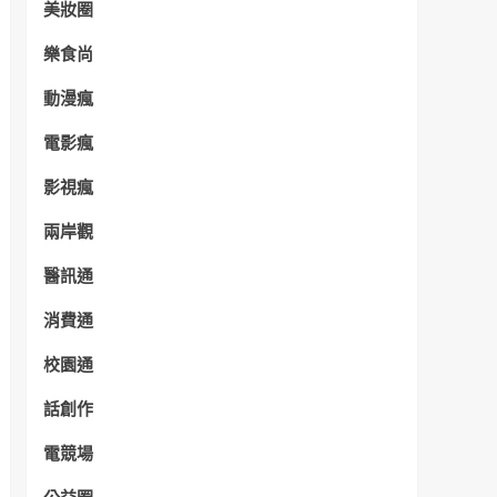
美妝圈
樂食尚
動漫瘋
電影瘋
影視瘋
兩岸觀
醫訊通
消費通
校園通
話創作
電競場