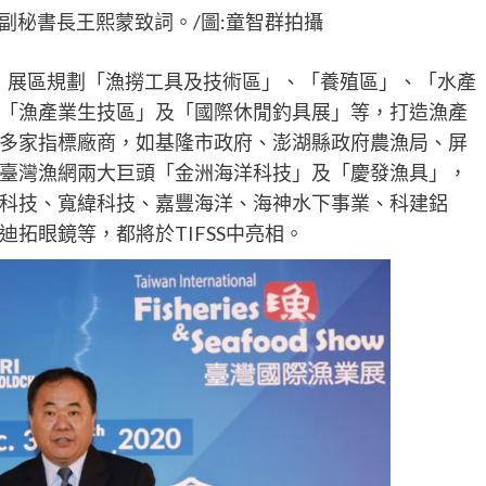
副秘書長王熙蒙致詞。/圖:童智群拍攝
SS)」展區規劃「漁撈工具及技術區」、「養殖區」、「水產
「漁產業生技區」及「國際休閒釣具展」等，打造漁產
多家指標廠商，如基隆市政府、澎湖縣政府農漁局、屏
臺灣漁網兩大巨頭「金洲海洋科技」及「慶發漁具」，
科技、寬緯科技、嘉豐海洋、海神水下事業、科建鋁
拓眼鏡等，都將於TIFSS中亮相。