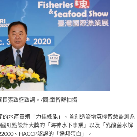
長張致盛致詞。/圖:童智群拍攝
產的水產養殖「力佳綠能」、首創造流增氧機智慧監測系
年德國紅點設計大獎的「海神水下事業」以及「乳酸菌水解
22000、HACCP認證的「達邦蛋白」。