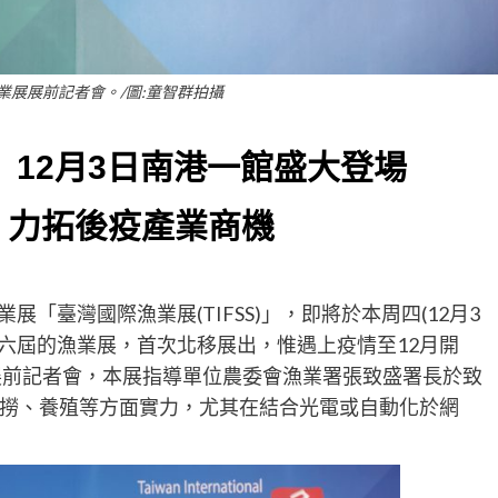
漁業展展前記者會。/圖:童智群拍攝
」 12月3日南港一館盛大登場
 力拓後疫產業商機
「臺灣國際漁業展(TIFSS)」，即將於本周四(12月3
第六屆的漁業展，首次北移展出，惟遇上疫情至12月開
行展前記者會，本展指導單位農委會漁業署張致盛署長於致
撈、養殖等方面實力，尤其在結合光電或自動化於網