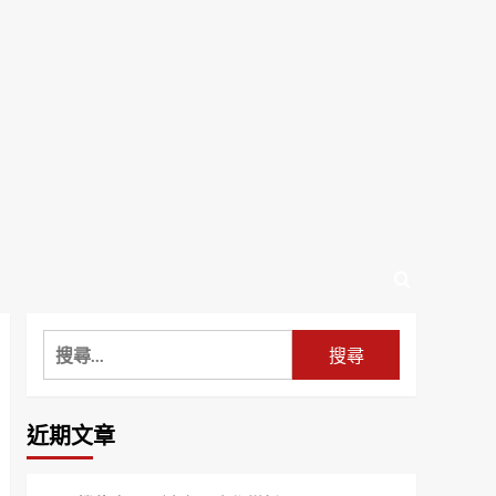
搜
尋
關
鍵
近期文章
字: