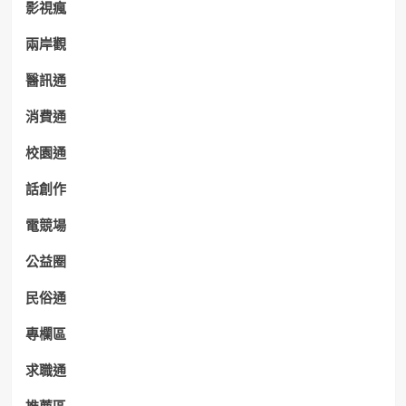
影視瘋
兩岸觀
醫訊通
消費通
校園通
話創作
電競場
公益圈
民俗通
專欄區
求職通