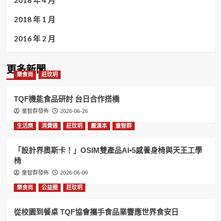
2018 年 4 月
2018 年 1 月
2016 年 2 月
更多新聞
樂食尚
莊玟玥
TQF機能食品研討 台日合作搭橋
童智群發佈
2026-06-26
生活樂
消費通
莊玟玥
嚴漢本
童智群
「設計界奧斯卡！」OSIM雙產品AI•5感養身椅與天王工學
椅
童智群發佈
2026-06-09
樂食尚
公益圈
莊玟玥
從校園到餐桌 TQF協會攜手食品業響應世界食安日