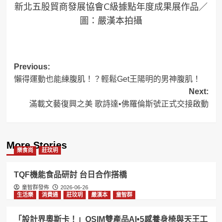
新北五股貿商發展協會C級據點年度成果展作品／
圖：嚴漢本拍攝
Post
Previous:
懶得運動也能練腹肌！？輕鬆Get王陽明的男神腹肌！
navigation
Next:
滿載文藝復興之美 歌詩達•佛羅倫斯號正式交接啟動
More Stories
樂食尚
莊玟玥
TQF機能食品研討 台日合作搭橋
童智群發佈
2026-06-26
生活樂
消費通
莊玟玥
嚴漢本
童智群
「設計界奧斯卡！」OSIM雙產品AI•5感養身椅與天王工