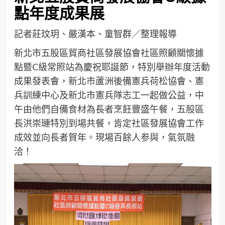
點年度成果展
記者莊玟玥、嚴漢本、童智群／整理報導
新北市五股區貿商社區發展協會社區照顧關懷據
點暨C級常照站為慶祝耶誕節，特別舉辦年度活動
成果發表會，新北市蘆洲後備憲兵荷松協會、憲
兵訓練中心及新北市憲兵隊志工一起做公益，中
午由他們自備食材為長者烹飪豐盛午餐，五股區
長洪崇璉特別到場共餐，肯定社區發展協會工作
成效並向長者賀年。現場百餘人参與，氣氛融
洽！