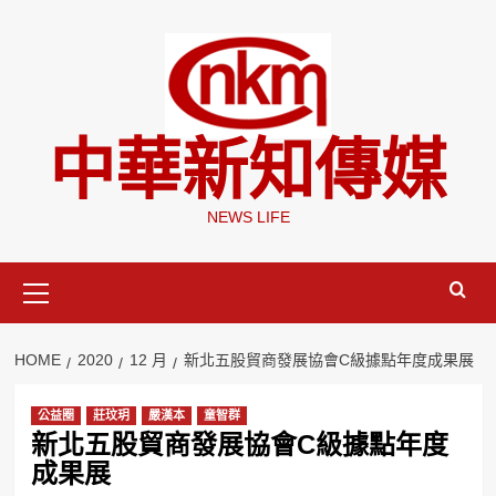
Skip
to
content
中華新知傳媒
NEWS LIFE
Primary
Menu
HOME
2020
12 月
新北五股貿商發展協會C級據點年度成果展
公益圈
莊玟玥
嚴漢本
童智群
新北五股貿商發展協會C級據點年度
成果展