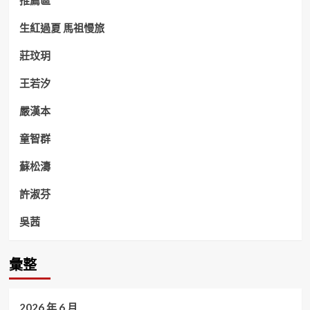
推薦區
生紅過夏 馬祖慢旅
莊玟玥
王若汐
嚴漢本
童智群
蘇松濤
許淑芬
吳茜
彙整
2026 年 6 月