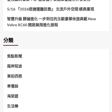
5/16 『2026搭捷運聽民歌』 北流戶外空間 經典重現
智慧升級 靜謐進化 一步到位的北歐豪華休旅典範 New
Volvo XC60 開啟無限進化旅程
分類
焦點新聞
兩岸短波
東拍西照
車壇誌
海棠遊
生活樂