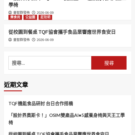
學椅
童智群發佈
2026-06-09
樂食尚
公益圈
莊玟玥
從校園到餐桌 TQF協會攜手食品業響應世界食安日
童智群發佈
2026-06-09
搜
尋
關
鍵
近期文章
字:
TQF機能食品研討 台日合作搭橋
「設計界奧斯卡！」OSIM雙產品AI•5感養身椅與天王工學
椅
從校園到餐桌 TQF協會攜手食品業響應世界食安日