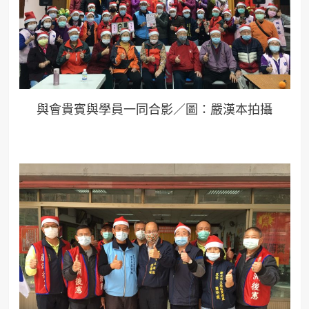
與會貴賓與學員一同合影／圖：嚴漢本拍攝