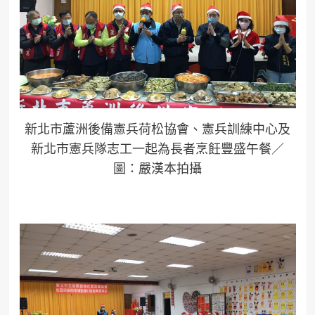
新北市蘆洲後備憲兵荷松協會、憲兵訓練中心及
新北市憲兵隊志工一起為長者烹飪豐盛午餐／
圖：嚴漢本拍攝