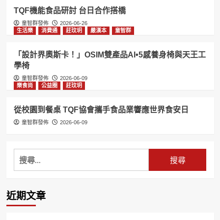
TQF機能食品研討 台日合作搭橋
童智群發佈
2026-06-26
生活樂
消費通
莊玟玥
嚴漢本
童智群
「設計界奧斯卡！」OSIM雙產品AI•5感養身椅與天王工
學椅
童智群發佈
2026-06-09
樂食尚
公益圈
莊玟玥
從校園到餐桌 TQF協會攜手食品業響應世界食安日
童智群發佈
2026-06-09
搜
尋
關
鍵
近期文章
字: