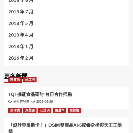
2018 年 8 月
2018 年 7 月
2018 年 5 月
2018 年 4 月
2018 年 1 月
2016 年 2 月
更多新聞
樂食尚
莊玟玥
TQF機能食品研討 台日合作搭橋
童智群發佈
2026-06-26
生活樂
消費通
莊玟玥
嚴漢本
童智群
「設計界奧斯卡！」OSIM雙產品AI•5感養身椅與天王工學
椅