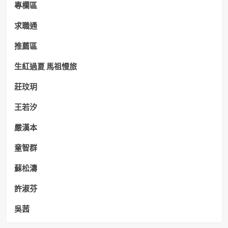
專欄區
求職通
推薦區
生紅過夏 馬祖慢旅
莊玟玥
王若汐
嚴漢本
童智群
蘇松濤
許淑芬
吳茜