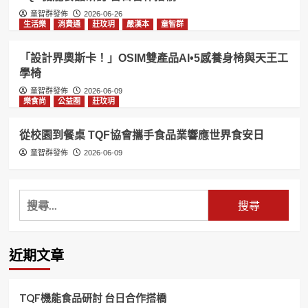
童智群發佈
2026-06-26
生活樂
消費通
莊玟玥
嚴漢本
童智群
「設計界奧斯卡！」OSIM雙產品AI•5感養身椅與天王工
學椅
童智群發佈
2026-06-09
樂食尚
公益圈
莊玟玥
從校園到餐桌 TQF協會攜手食品業響應世界食安日
童智群發佈
2026-06-09
搜
尋
關
鍵
近期文章
字:
TQF機能食品研討 台日合作搭橋