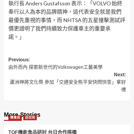
執行長 Anders Gustafsson 表示：「VOLVO 始終
奉行以人為本的品牌精神，這代表安全就是我們
最優先重視的事情，而 NHTSA 的五星撞擊測試評
價更證明了我們持續致力保護車主的重要承
諾。」
Post
Previous:
由外而內 探索新世代的Volkswagen工藝美學
navigation
Next:
蘆洲神將文化祭 參加「交通安全熊平安快問快答」拿好
禮
More Stories
樂食尚
莊玟玥
TQF機能食品研討 台日合作搭橋