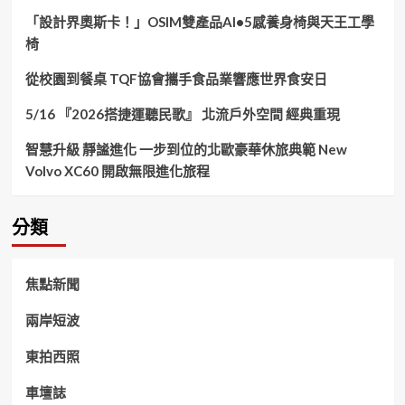
「設計界奧斯卡！」OSIM雙產品AI•5感養身椅與天王工學
椅
從校園到餐桌 TQF協會攜手食品業響應世界食安日
5/16 『2026搭捷運聽民歌』 北流戶外空間 經典重現
智慧升級 靜謐進化 一步到位的北歐豪華休旅典範 New
Volvo XC60 開啟無限進化旅程
分類
焦點新聞
兩岸短波
東拍西照
車壇誌