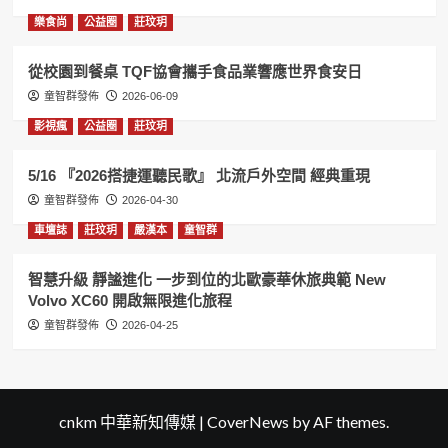
樂食尚
公益圈
莊玟玥
從校園到餐桌 TQF協會攜手食品業響應世界食安日
童智群發佈
2026-06-09
影視瘋
公益圈
莊玟玥
5/16 『2026搭捷運聽民歌』 北流戶外空間 經典重現
童智群發佈
2026-04-30
車壇誌
莊玟玥
嚴漢本
童智群
智慧升級 靜謐進化 一步到位的北歐豪華休旅典範 New
Volvo XC60 開啟無限進化旅程
童智群發佈
2026-04-25
cnkm 中華新知傳媒
|
CoverNews
by AF themes.