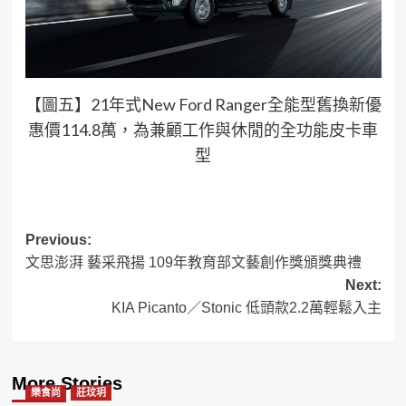
【圖五】21年式New Ford Ranger全能型舊換新優
惠價114.8萬，為兼顧工作與休閒的全功能皮卡車
型
Post
Previous:
文思澎湃 藝采飛揚 109年教育部文藝創作獎頒獎典禮
navigation
Next:
KIA Picanto／Stonic 低頭款2.2萬輕鬆入主
More Stories
樂食尚
莊玟玥