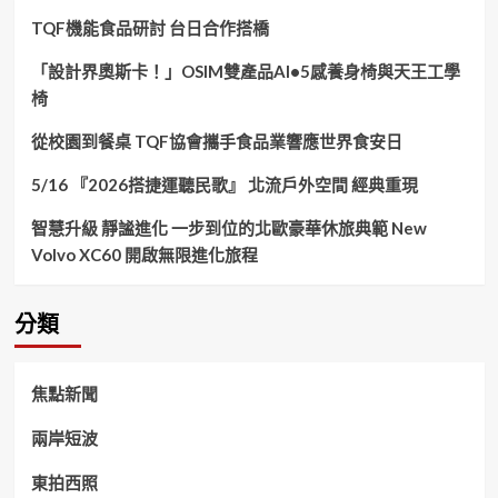
TQF機能食品研討 台日合作搭橋
「設計界奧斯卡！」OSIM雙產品AI•5感養身椅與天王工學
椅
從校園到餐桌 TQF協會攜手食品業響應世界食安日
5/16 『2026搭捷運聽民歌』 北流戶外空間 經典重現
智慧升級 靜謐進化 一步到位的北歐豪華休旅典範 New
Volvo XC60 開啟無限進化旅程
分類
焦點新聞
兩岸短波
東拍西照