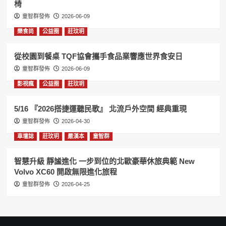
椅
童智群發佈
2026-06-09
樂食尚
公益圈
莊玟玥
從校園到餐桌 TQF協會攜手食品業響應世界食安日
童智群發佈
2026-06-09
影視瘋
公益圈
莊玟玥
5/16 『2026搭捷運聽民歌』 北流戶外空間 經典重現
童智群發佈
2026-04-30
車壇誌
莊玟玥
嚴漢本
童智群
智慧升級 靜謐進化 一步到位的北歐豪華休旅典範 New
Volvo XC60 開啟無限進化旅程
童智群發佈
2026-04-25