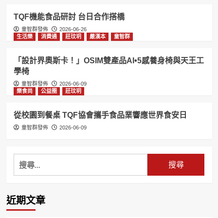
TQF機能食品研討 台日合作搭橋
童智群發佈
2026-06-26
生活樂
消費通
莊玟玥
嚴漢本
童智群
「設計界奧斯卡！」OSIM雙產品AI•5感養身椅與天王工
學椅
童智群發佈
2026-06-09
樂食尚
公益圈
莊玟玥
從校園到餐桌 TQF協會攜手食品業響應世界食安日
童智群發佈
2026-06-09
搜
尋
關
鍵
近期文章
字: