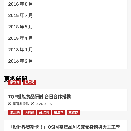
2018 年 8 月
2018 年 7 月
2018 年 5 月
2018 年 4 月
2018 年 1 月
2016 年 2 月
更多新聞
樂食尚
莊玟玥
TQF機能食品研討 台日合作搭橋
童智群發佈
2026-06-26
生活樂
消費通
莊玟玥
嚴漢本
童智群
「設計界奧斯卡！」OSIM雙產品AI•5感養身椅與天王工學