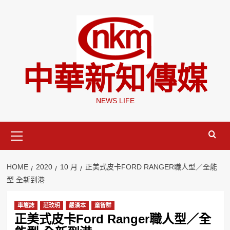
Skip
to
content
中華新知傳媒
NEWS LIFE
Primary
Menu
HOME
2020
10 月
正美式皮卡FORD RANGER職人型／全能
型 全新到港
車壇誌
莊玟玥
嚴漢本
童智群
正美式皮卡Ford Ranger職人型／全