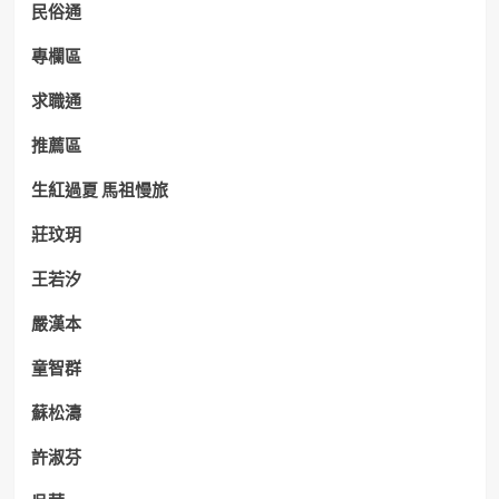
民俗通
專欄區
求職通
推薦區
生紅過夏 馬祖慢旅
莊玟玥
王若汐
嚴漢本
童智群
蘇松濤
許淑芬