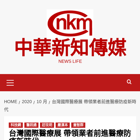
Skip
to
content
中華新知傳媒
NEWS LIFE
Primary
Menu
HOME
2020
10 月
台灣國際醫療展 帶領業者前進醫療防疫新時
代
科技網
醫訊通
莊玟玥
嚴漢本
童智群
台灣國際醫療展 帶領業者前進醫療防