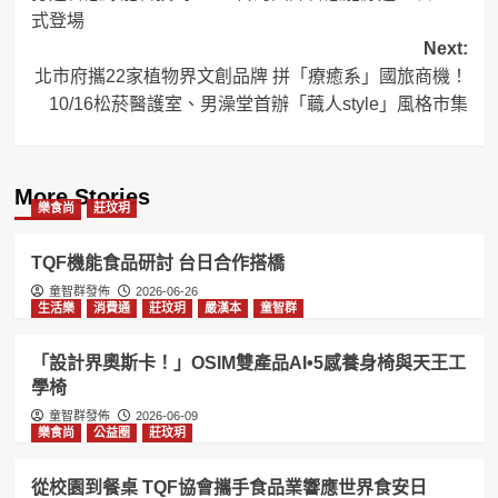
navigation
式登場
Next:
北市府攜22家植物界文創品牌 拼「療癒系」國旅商機！
10/16松菸醫護室、男澡堂首辦「蘵人style」風格市集
More Stories
樂食尚
莊玟玥
TQF機能食品研討 台日合作搭橋
童智群發佈
2026-06-26
生活樂
消費通
莊玟玥
嚴漢本
童智群
「設計界奧斯卡！」OSIM雙產品AI•5感養身椅與天王工
學椅
童智群發佈
2026-06-09
樂食尚
公益圈
莊玟玥
從校園到餐桌 TQF協會攜手食品業響應世界食安日