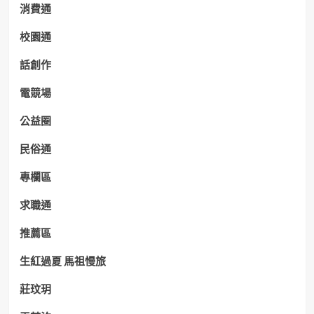
消費通
校園通
話創作
電競場
公益圈
民俗通
專欄區
求職通
推薦區
生紅過夏 馬祖慢旅
莊玟玥