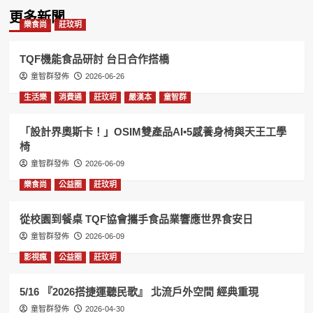
更多新聞
樂食尚
莊玟玥
TQF機能食品研討 台日合作搭橋
童智群發佈
2026-06-26
生活樂
消費通
莊玟玥
嚴漢本
童智群
「設計界奧斯卡！」OSIM雙產品AI•5感養身椅與天王工學
椅
童智群發佈
2026-06-09
樂食尚
公益圈
莊玟玥
從校園到餐桌 TQF協會攜手食品業響應世界食安日
童智群發佈
2026-06-09
影視瘋
公益圈
莊玟玥
5/16 『2026搭捷運聽民歌』 北流戶外空間 經典重現
童智群發佈
2026-04-30