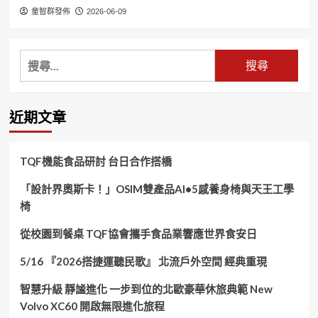
童智群發佈
2026-06-09
搜
尋
關
鍵
近期文章
字:
TQF機能食品研討 台日合作搭橋
「設計界奧斯卡！」OSIM雙產品AI•5感養身椅與天王工學
椅
從校園到餐桌 TQF協會攜手食品業響應世界食安日
5/16 『2026搭捷運聽民歌』 北流戶外空間 經典重現
智慧升級 靜謐進化 一步到位的北歐豪華休旅典範 New
Volvo XC60 開啟無限進化旅程