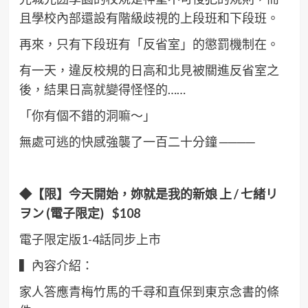
且學校內部還設有階級歧視的上段班和下段班。
再來，只有下段班有「反省室」的懲罰機制在。
有一天，違反校規的日高和北見被關進反省室之
後，結果日高就變得怪怪的……
「你有個不錯的洞嘛～」
無處可逃的快感強襲了一百二十分鐘 ────
◆
【限】今天開始，妳就是我的新娘
上
/
七緒リ
ヲン
(
電子限定
) $108
電子限定版1-4話同步上市
▍內容介紹：
家人答應青梅竹馬的千尋和直保到東京念書的條