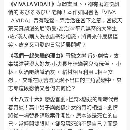
《VIVA LA VIDA!!
》
華麗畫風下，卻有著輕快劇
情的 あびるあびい 老師！本作如同書名「VIVA
LA VIDA」帶有輕鬆、樂活活在當下之意；當破天
荒天真爛漫的尼特(受/喬治)✕平凡無奇的大學生
(攻/瑛人)兩人洗衣店奇妙相識，將帶來什麼樣搞
笑、療育又可愛的日常超展開呢？
《我們一起失戀的理由》
雪融之戀 番外劇情，故
事講述著澄人好友-小央長年暗戀著兒時玩伴 ‧ 小
林，與酒吧結識酒友 ‧ 稻村相互利用…相互安
慰…，交雜在既苦澀又說不出口的三角愛戀中，央
志郎這段戀情又會何去何從？
《七八五十六》
戀愛喜劇×怪奇×懸疑的新時代青
春奇談！高中男子與謎樣少女的奇幻相遇，劇情
將從一場替身謀殺案件開始，原本該是死亡的自
己，當睜開雙眼時，卻發現死的不是自己？而是