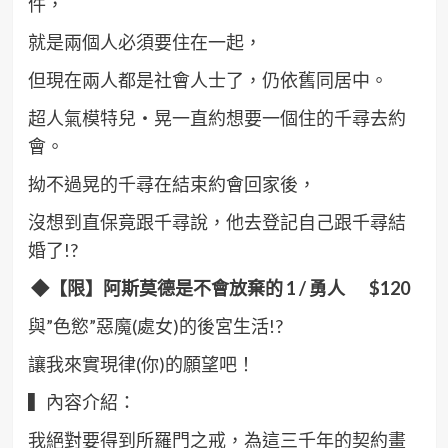
件，
就是兩個人必須要住在一起，
但現在兩人都是社會人士了，仍依舊同居中。
超人氣模特兒‧晃一直約想要一個住的千尋去約
會。
拗不過晃的千尋在結束約會回家後，
沒想到直保竟跟千尋說，他去登記自己跟千尋結
婚了!?
◆【限】阿斯莫德是不會放棄的 1 /
勇人 $120
與”色慾”惡魔(處女)的後宮生活!?
讓我來實現律(你)的願望吧！
▍內容介紹：
我絕對要得到所羅門之戒，為這三千年的契約畫