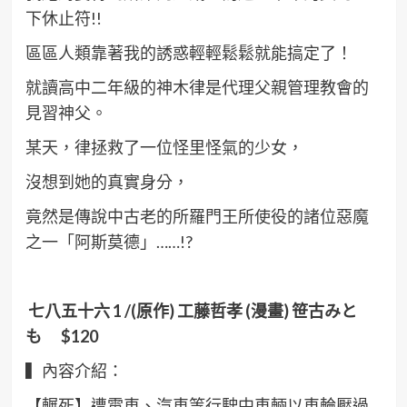
下休止符!!
區區人類靠著我的誘惑輕輕鬆鬆就能搞定了！
就讀高中二年級的神木律是代理父親管理教會的
見習神父。
某天，律拯救了一位怪里怪氣的少女，
沒想到她的真實身分，
竟然是傳說中古老的所羅門王所使役的諸位惡魔
之一「阿斯莫德」……!?
七八五十六
1 /(
原作
)
工藤哲孝
(
漫畫
)
笹古みと
も
$120
▍內容介紹：
【輾死】遭電車、汽車等行駛中車輛以車輪壓過