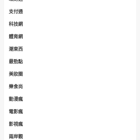
支付通
科技網
體育網
潮東西
最勁點
美妝圈
樂食尚
動漫瘋
電影瘋
影視瘋
兩岸觀