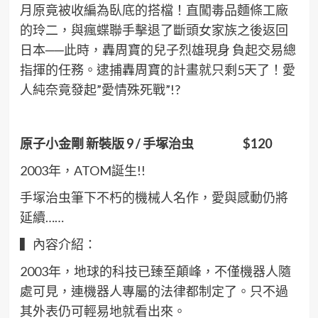
月原竟被收編為臥底的搭檔！直闖毒品麵條工廠
的玲二，與瘋蝶聯手擊退了斷頭女家族之後返回
日本──此時，轟周寶的兒子烈雄現身 負起交易總
指揮的任務。逮捕轟周寶的計畫就只剩5天了！愛
人純奈竟發起”愛情殊死戰”!?
原子小金剛
新裝版 9 /
手塚治虫 $120
2003年，ATOM誕生!!
手塚治虫筆下不朽的機械人名作，愛與感動仍將
延續……
▍內容介紹：
2003年，地球的科技已臻至顛峰，不僅機器人隨
處可見，連機器人專屬的法律都制定了。只不過
其外表仍可輕易地就看出來。