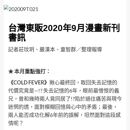
台灣東販2020年9月漫畫新刊
書訊
記者莊玟玥、嚴漢本、童智群／整理報導
★
本月重點強打：
《COLD FEVER
》
揪心最終回，取回失去記憶的
代價究竟是—!? 失去記憶的6年，眼前最憎恨的義
兄，曾和幾時兩人竟同居了!?陷於過往痛苦與現今
迷惘的透，面對模糊回憶與心中的矛盾；最後，
兩人能否成功化解6年前的誤解，坦然面對這段感
情呢？