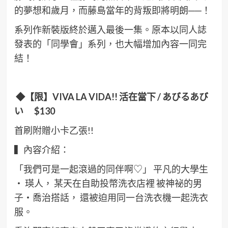
的夢想和歲月，而藤島當年的背叛即將明朗──！
系列作新裝版終於邁入最後一集。原本以同人誌
發表的「同學會」系列，也大幅增加內容一同完
結！
◆
【限】VIVA LA VIDA!!
活在當下
/
あびるあび
い
$130
首刷附贈小卡乙張!!
▍內容介紹：
「我們可是一起滾過的同伴啊♡」 平凡的大學生
‧ 瑛人， 某天在自助投幣洗衣店裡 被神祕的男
子・喬治搭話， 還被迫用同一台洗衣機一起洗衣
服。