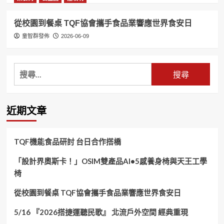
從校園到餐桌 TQF協會攜手食品業響應世界食安日
童智群發佈
2026-06-09
搜
尋
關
鍵
近期文章
字:
TQF機能食品研討 台日合作搭橋
「設計界奧斯卡！」OSIM雙產品AI•5感養身椅與天王工學
椅
從校園到餐桌 TQF協會攜手食品業響應世界食安日
5/16 『2026搭捷運聽民歌』 北流戶外空間 經典重現