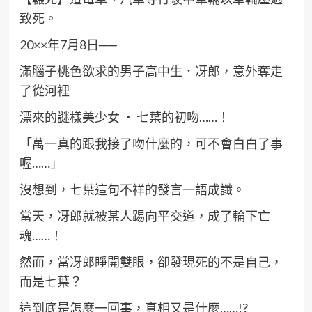
致死。
20××年7月8日──
滿腦子桃色欲求的男子高中生．冴郎，意外奪走
了從河裡
漂來的謎樣美少女 ‧ 七葉的初吻……！
「萬一真的跟我接了吻什麼的，可不會白白了事
喔……」
沒想到，七葉這句不祥的發言一語成讖。
當天，冴郎就被某人踢向平交道，成了輪下亡
魂……！
然而，當冴郎睜開雙眼，卻發現死的不是自己，
而是七葉？
這到底是怎麼一回事，真相又是什麼……!?