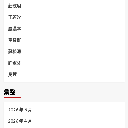
莊玟玥
王若汐
嚴漢本
童智群
蘇松濤
許淑芬
吳茜
彙整
2026 年 6 月
2026 年 4 月