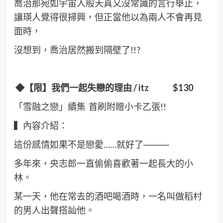
喬治那宛如宇宙人般天真又沒常識的言行舉止，
讓瑛人覺得很掃興，但正當他以為兩人不會再見
面時，
沒想到，喬治居然搬到隔壁了!!?
◆【限】我們一起失戀的理由 / itz $130
「雪融之戀」續集 首刷附贈小卡乙張!!
▍內容介紹：
這份感情如果不是戀愛……就好了────
多年來，央志郎一直偷偷喜歡著一起長大的小
林。
某一天，他在常去的酒吧喝酒時，一名叫做稻村
的男人出聲搭訕他。