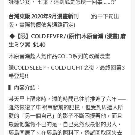
謎樣少女 ‧ 七葉？這到底是怎麼一回事……!?’
台灣東販 2020
年9
月漫畫新刊
(約中下旬出
版，實際售價依各通路而定)
◆
【限】COLD FEVER / (
原作)
木原音瀬 (
漫畫)
麻
生ミツ晃 $140
木原音瀬超人氣作品COLD系列的改編漫畫
繼COLD SLEEP、COLD LIGHT之後，最終回第3
卷登場!!
▍內容介紹：
某天早上醒來時，透的時間已往前推進了六年 ──
雖然恢復了車 禍事發前的記憶，但受到周遭人所
愛的「另一個自己」的影子不斷困擾著他，而且
最讓他驚愕不已的是，自己竟然跟最恨的男人‧
藤島同居了。在藤島的照料下，透試圖取回失去