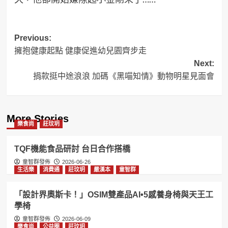
Post
Previous:
擁抱健康起點 健康促進幼兒園齊步走
navigation
Next:
捐款挺中途浪浪 加碼《黑喵知情》動物明星見面會
More Stories
樂食尚
莊玟玥
TQF機能食品研討 台日合作搭橋
童智群發佈
2026-06-26
生活樂
消費通
莊玟玥
嚴漢本
童智群
「設計界奧斯卡！」OSIM雙產品AI•5感養身椅與天王工
學椅
童智群發佈
2026-06-09
樂食尚
公益圈
莊玟玥