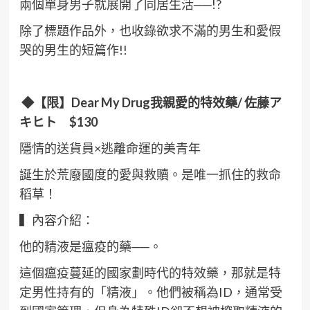
兩個單身男子就展開了同居生活──!?
除了標題作品外，也收錄欲求不滿的男生和愛假
哭的男生的短篇作!!
◆
【限】Dear My Drug
我親愛的特效藥/
佐藤ア
キヒト $130
隱情的送貨員×逃離命運的美青年
誕生於荒廢國度的愛與救贖。是唯一抓住的救命
稻草！
▍內容介紹：
他的精液是瘟疫的藥──。
這個瘟疫蔓延的國家劃時代的特效藥，那就是特
定男性持有的「精液」。他們被稱為ID，通常受