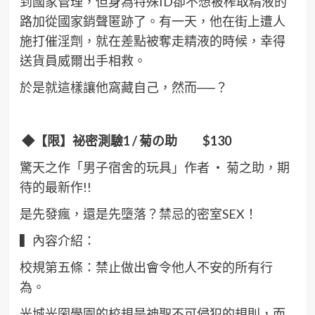
到國家管理，但身為特殊ID卻不想被榨取精液的
路加從國家銷聲匿跡了。有一天，他在街上遭人
施打催淫劑，就在差點被奪走精液的時候，幸得
送貨員威爾出手相救。
於是就這樣讓他窩藏自己，然而──？
◆
【限】祕密測驗
1 /
菊の助
$130
驚天之作「男子宿舍的玩具」作者 ‧ 菊之助，期
待的最新作!!
是先發瘋，還是先墮落？禁忌的密室SEX！
▍內容介紹：
校規第五條：禁止做出會令他人不安的所有行
為。
光城光圀學園的校規是神聖不可侵犯的規則，而