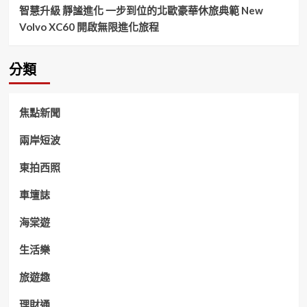
智慧升級 靜謐進化 一步到位的北歐豪華休旅典範 New
Volvo XC60 開啟無限進化旅程
分類
焦點新聞
兩岸短波
東拍西照
車壇誌
海棠遊
生活樂
旅遊趣
理財通