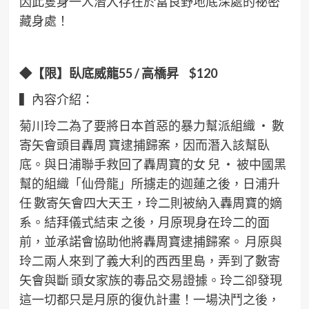
因此隻身一人潛入存在於富良野地底深處的祕密
藏身處！
◆【限】臥底威龍55 /
高橋昇 $120
▍內容介紹：
菊川玲二為了要將日本首惡的暴力幫派組織 ‧ 數
寄矢會頭目轟周 寶逮捕歸案，因而潛入該幫臥
底。與日浦聯手救回了轟周寶的女 兒 ‧ 被中國黑
幫的組織「仙骨龍」所擄走的迦蓮之後，日浦升
任 數寄矢會四大天王，玲二則被納入轟周寶的嫡
系。結拜儀式結束 之後，月原現身在玲二的面
前，並承諾會協助他將轟周寶逮捕歸案。 月原與
玲二兩人來到了義大利的西西里島，弄到了數寄
矢會與斷 頭女家族的毒品交易證據。玲二卻發現
這一切都只是月原的復仇計畫！一場決鬥之後，