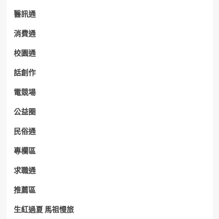
醫訊通
消費通
校園通
話創作
電競場
公益圈
民俗通
專欄區
求職通
推薦區
生紅過夏 馬祖慢旅