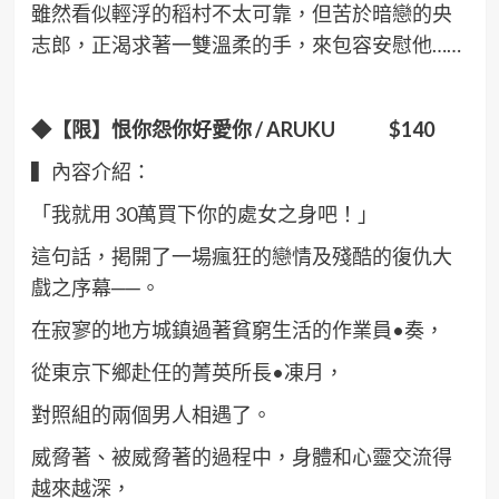
雖然看似輕浮的稻村不太可靠，但苦於暗戀的央
志郎，正渴求著一雙溫柔的手，來包容安慰他……
◆【限】恨你怨你好愛你 / ARUKU $140
▍內容介紹：
「我就用 30萬買下你的處女之身吧！｣
這句話，掲開了一場瘋狂的戀情及殘酷的復仇大
戲之序幕──。
在寂寥的地方城鎮過著貧窮生活的作業員•奏，
從東京下鄉赴任的菁英所長•凍月，
對照組的兩個男人相遇了。
威脅著、被威脅著的過程中，身體和心靈交流得
越來越深，