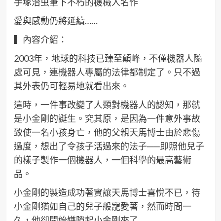
手塚治虫筆下不朽的機械人名作
愛與感動仍將延續……
▍內容介紹：
2003年，地球的科技已臻至顛峰，不僅機器人隨
處可見，連機器人專屬的法律都制定了。只不過
其外表仍可輕易地就看出來。
這時，一件事改變了人類對機器人的認知，那就
是小金剛的誕生。究其原，是因為一件意外事故
致使一名小孩身亡，他的父親天馬博士由於悲傷
過度，想出了令孩子活過來的法子──即照他兒子
的樣子製作一個機器人，一個科學的最高藝術
品。
小金剛的製造成功著實讓天馬博士喜悅不已，待
小金剛猶如自己的兒子般寵愛著，然而時間一
久，他卻開始嫌隙起小金剛來了……