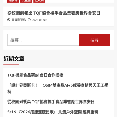
樂食尚
公益圈
莊玟玥
從校園到餐桌 TQF協會攜手食品業響應世界食安日
童智群發佈
2026-06-09
搜
尋
關
鍵
近期文章
字:
TQF機能食品研討 台日合作搭橋
「設計界奧斯卡！」OSIM雙產品AI•5感養身椅與天王工學
椅
從校園到餐桌 TQF協會攜手食品業響應世界食安日
5/16 『2026搭捷運聽民歌』 北流戶外空間 經典重現