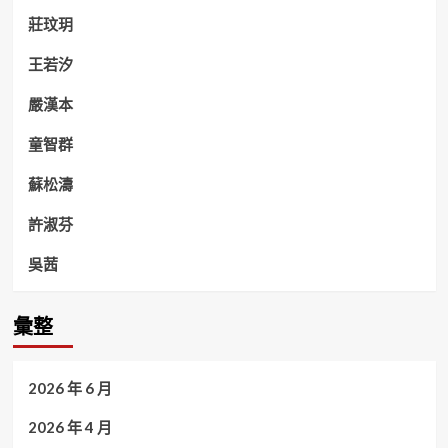
莊玟玥
王若汐
嚴漢本
童智群
蘇松濤
許淑芬
吳茜
彙整
2026 年 6 月
2026 年 4 月