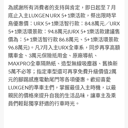
為感謝所有消費者的支持與肯定，即日起至７月
底止入主LUXGEN URX 5+1樂活款，祭出限時早
鳥優惠價：URX 5+1樂活智行款：84.8萬元／URX
5+1樂活環景款：94.8萬元(URX 5+1樂活款建議售
價為：5+1樂活智行款 86.8萬元、5+1樂活環景款
96.8萬元)。凡7月入主URX全車系，同步再享高額
購車金、3萬元保險抵用金、原廠導航、
MAXPRO全車隔熱紙、造型無線吸塵器、舊換新
5萬不必等；指定車型還可再享免費升級價值2萬
元的腳踢感應電動尾門等各項優惠。歡迎喜愛
LUXGEN的準車主們，掌握最佳入主時機，以最
親民的價格來提升自我的生活品味，讓車主及乘
員們輕鬆獨享舒適的行車時光。