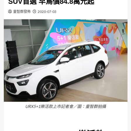
SUV首選 早鳥價84.8萬元起
童智群發佈
2020-07-03
URX5+1樂活款上市記者會／圖：童智群拍攝