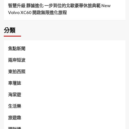
智慧升級 靜謐進化 一步到位的北歐豪華休旅典範 New
Volvo XC60 開啟無限進化旅程
分類
焦點新聞
兩岸短波
東拍西照
車壇誌
海棠遊
生活樂
旅遊趣