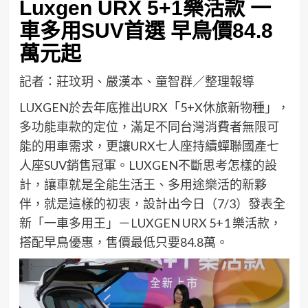
Luxgen URX 5+1樂活款 一
車多用SUV首選 早鳥價84.8
萬元起
記者：莊玟玥、嚴漢本、童智群／整理報導
LUXGEN於去年底推出URX「5+X休旅新物種」，
多功能車款的定位，滿足不同台灣消費者無限可
能的用車需求，更讓URX七人座持續蟬聯國產七
人座SUV銷售冠軍。LUXGEN不斷思考怎樣的設
計，讓車就是全能生活王、多用途樂活的新夥
伴，就是這樣的初衷，設計出今日（7/3）發表全
新「一車多用王」－LUXGEN URX 5+1 樂活款，
搭配早鳥優惠，售價最低只要84.8萬。