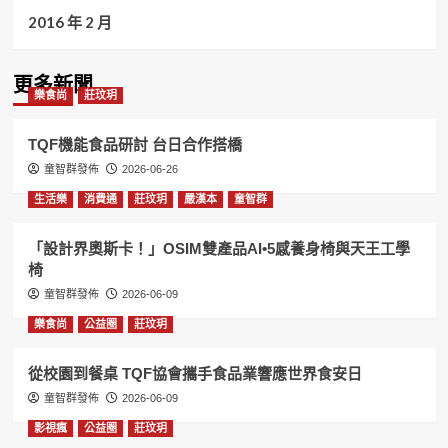
2016 年 2 月
更多新聞
樂食尚
莊玟玥
TQF機能食品研討 台日合作搭橋
童智群發佈
2026-06-26
生活樂
消費通
莊玟玥
嚴漢本
童智群
「設計界奧斯卡！」OSIM雙產品AI•5感養身椅與天王工學
椅
童智群發佈
2026-06-09
樂食尚
公益圈
莊玟玥
從校園到餐桌 TQF協會攜手食品業響應世界食安日
童智群發佈
2026-06-09
影視瘋
公益圈
莊玟玥