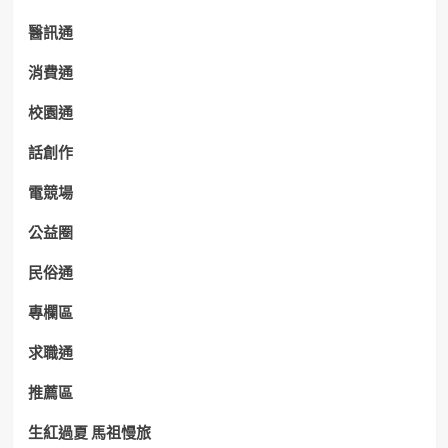
醫訊通
消費通
校園通
話創作
電競場
公益圈
民俗通
專欄區
求職通
推薦區
生紅過夏 馬祖慢旅