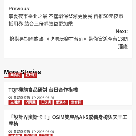
Post
Previous:
寧夏夜市臺北之最 不僅環保整潔更便民 首推50元夜市
navigation
抵用券 結合三倍券效益更加乘
Next:
搶搭暑期國旅熱 《吃喝玩樂在台酒》帶你賞遊全台13間
酒廠
More Stories
樂食尚
莊玟玥
TQF機能食品研討 台日合作搭橋
童智群發佈
2026-06-26
生活樂
消費通
莊玟玥
嚴漢本
童智群
「設計界奧斯卡！」OSIM雙產品AI•5感養身椅與天王工
學椅
童智群發佈
2026-06-09