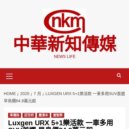
Skip
to
content
中華新知傳媒
NEWS LIFE
Primary
Menu
HOME
2020
7 月
LUXGEN URX 5+1樂活款 一車多用SUV首選
早鳥價84.8萬元起
車壇誌
莊玟玥
嚴漢本
童智群
Luxgen URX 5+1樂活款 一車多用