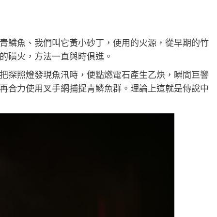
青鱗魚、我們叫它黃小砂丁，使用的火源，從早期的竹
的磺火，方法一直與時俱進。
把探照燈發現魚汛時，便點燃電石產生乙炔，瞬間巨響
再合力使用叉手網捕捉青鱗魚群。理論上這就是傳說中