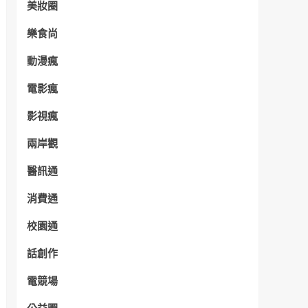
美妝圈
樂食尚
動漫瘋
電影瘋
影視瘋
兩岸觀
醫訊通
消費通
校園通
話創作
電競場