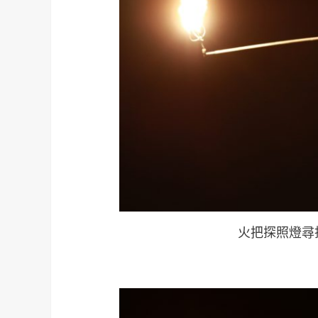
火把探照燈尋