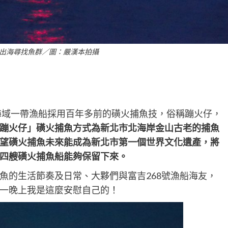
出海尋找魚群／圖：嚴漢本拍攝
山海域一帶漁船採用百年多前的磺火捕魚技，俗稱蹦火仔，
蹦火仔」磺火捕魚方式為新北市北海岸金山古老的捕魚
望磺火捕魚未來能成為新北市第一個世界文化遺產，將
四艘磺火捕魚船能夠保留下來。
魚的生活節奏及日常、大夥們與富吉268號漁船海友，
一晚上我是這麼安慰自己的！