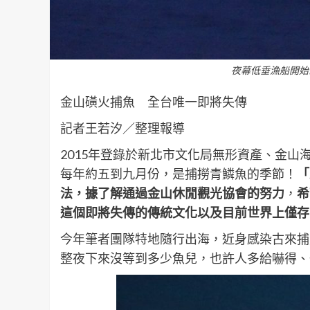
夜幕低垂漁船開始
金山磺火捕魚 全台唯一即將失傳
記者王若汐／整理報導
2015年登錄於新北市文化局無形資產、金
每年約五到九月份，是捕撈青鱗魚的季節！
「
法，據了解通過金山休閒觀光協會的努力
，
希
這個即將失傳的傳統文化以及目前世界上僅存
今年筆者團隊特地隨行出海，近身感染古來捕
整夜下來沒等到多少魚兒，也許人多給嚇得、