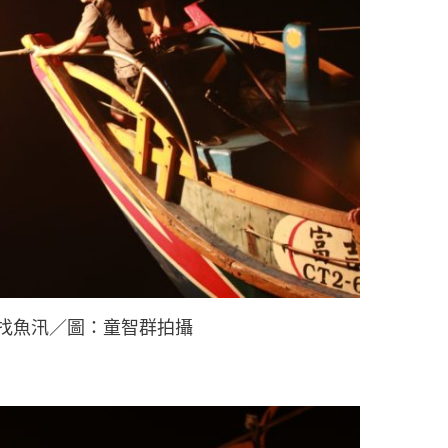
找魚汛／圖：童智群拍攝