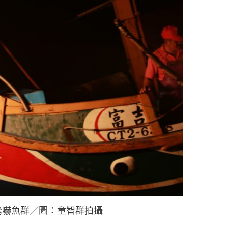
驚嚇魚群／圖：童智群拍攝