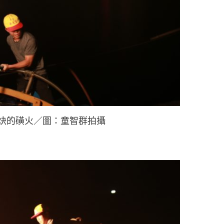
炔的磺火／圖：童智群拍攝