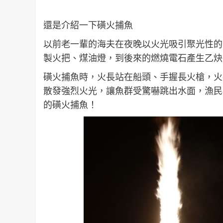
還是介紹一下磺火捕魚
以前老一輩的海夫在夜晚以火光吸引聚光性的
製火把、煤油燈，到後來的燃燒電石產生乙炔
磺火捕魚時，火長站在船頭、手握長火槍，火
散發強烈火光，讓魚群受驚嚇跳出水面，漁民
的磺火捕魚！