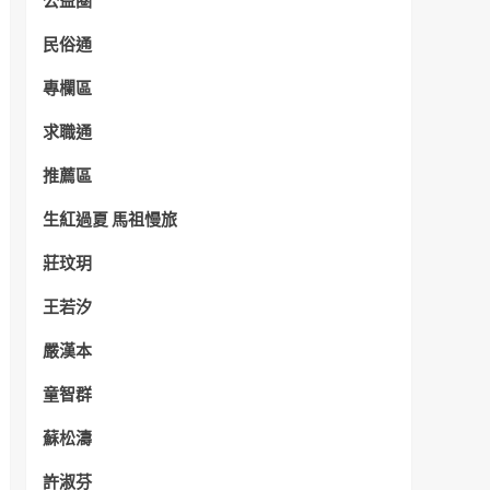
公益圈
民俗通
專欄區
求職通
推薦區
生紅過夏 馬祖慢旅
莊玟玥
王若汐
嚴漢本
童智群
蘇松濤
許淑芬