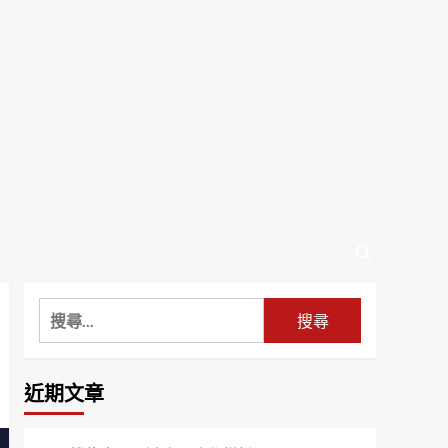
搜
尋
關
鍵
近期文章
字: