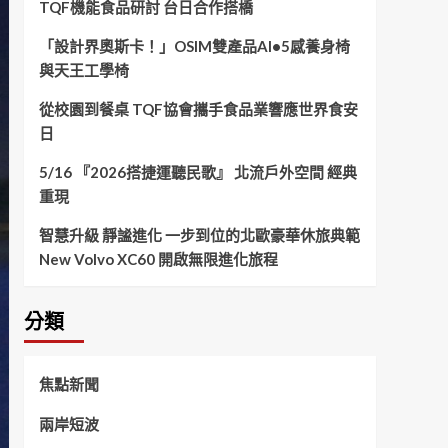
TQF機能食品研討 台日合作搭橋
「設計界奧斯卡！」OSIM雙產品AI•5感養身椅
與天王工學椅
從校園到餐桌 TQF協會攜手食品業響應世界食安
日
5/16 『2026搭捷運聽民歌』 北流戶外空間 經典
重現
智慧升級 靜謐進化 一步到位的北歐豪華休旅典範
New Volvo XC60 開啟無限進化旅程
分類
焦點新聞
兩岸短波