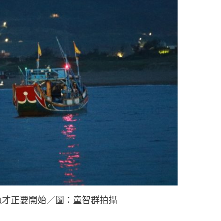
魚才正要開始／圖：童智群拍攝