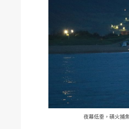
夜幕低垂，磺火捕