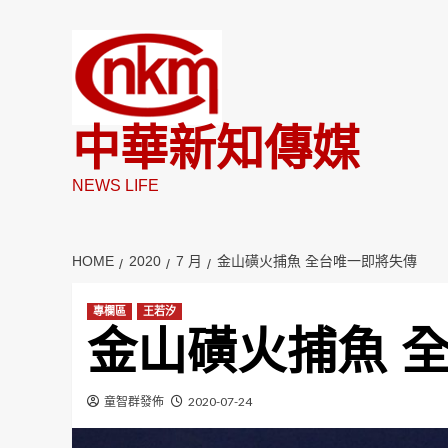
Skip
to
content
中華新知傳媒
NEWS LIFE
HOME
2020
7 月
金山磺火捕魚 全台唯一即將失傳
專欄區
王若汐
金山磺火捕魚 
童智群發佈
2020-07-24