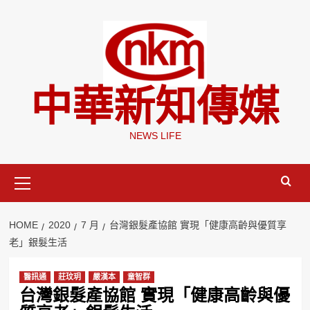
Skip
to
content
中華新知傳媒
NEWS LIFE
Primary
Menu
HOME
2020
7 月
台灣銀髮產協館 實現「健康高齡與優質享
老」銀髮生活
醫訊通
莊玟玥
嚴漢本
童智群
台灣銀髮產協館 實現「健康高齡與優