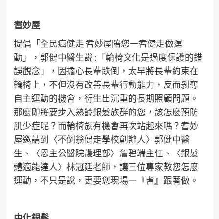
耆妙屋
提倡「全民瘋健走 耆妙屋陪您一耆健走做運
動」，郭健中醫生說 :「輪椅文化是過度保護的錯
誤觀念」，因擔心長輩跌倒，太早將長輩約束在
輪椅上，不但沒有改善長輩行動能力，反而剝奪
自主運動的機會，衍生出沉重的長期照顧問題。
那麼即將要步入熟齡銀髮族群的您，該怎麼預防
肌少症呢？而輪椅族有機會再次站起來嗎？耆妙
屋邀請到〈不倒翁健走學校創辦人〉郭健中醫
生、〈恩主公醫院護理部〉詹碧端主任、〈銀髮
體適能達人〉林冠廷老師，讓三位專家教您怎麼
運動，不只是說，更要您現場一『耆』跟著做。
中化銀髮