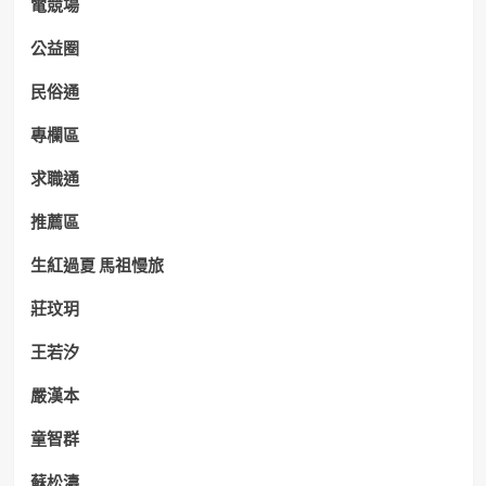
電競場
公益圈
民俗通
專欄區
求職通
推薦區
生紅過夏 馬祖慢旅
莊玟玥
王若汐
嚴漢本
童智群
蘇松濤