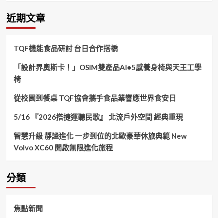
關
鍵
近期文章
字:
TQF機能食品研討 台日合作搭橋
「設計界奧斯卡！」OSIM雙產品AI•5感養身椅與天王工學
椅
從校園到餐桌 TQF協會攜手食品業響應世界食安日
5/16 『2026搭捷運聽民歌』 北流戶外空間 經典重現
智慧升級 靜謐進化 一步到位的北歐豪華休旅典範 New
Volvo XC60 開啟無限進化旅程
分類
焦點新聞