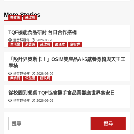
More Stories
樂食尚
莊玟玥
TQF機能食品研討 台日合作搭橋
童智群發佈
2026-06-26
生活樂
消費通
莊玟玥
嚴漢本
童智群
「設計界奧斯卡！」OSIM雙產品AI•5感養身椅與天王工
學椅
童智群發佈
2026-06-09
樂食尚
公益圈
莊玟玥
從校園到餐桌 TQF協會攜手食品業響應世界食安日
童智群發佈
2026-06-09
搜
尋