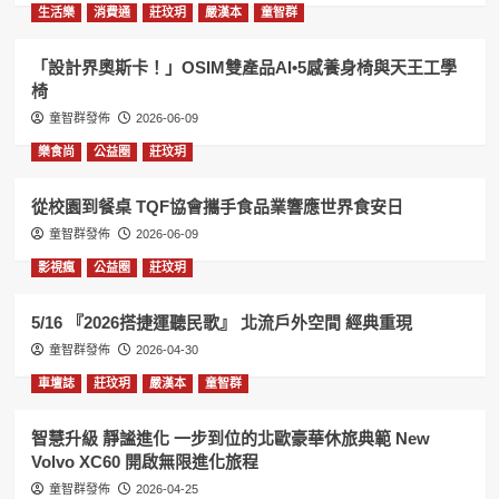
生活樂
消費通
莊玟玥
嚴漢本
童智群
「設計界奧斯卡！」OSIM雙產品AI•5感養身椅與天王工學
椅
童智群發佈
2026-06-09
樂食尚
公益圈
莊玟玥
從校園到餐桌 TQF協會攜手食品業響應世界食安日
童智群發佈
2026-06-09
影視瘋
公益圈
莊玟玥
5/16 『2026搭捷運聽民歌』 北流戶外空間 經典重現
童智群發佈
2026-04-30
車壇誌
莊玟玥
嚴漢本
童智群
智慧升級 靜謐進化 一步到位的北歐豪華休旅典範 New
Volvo XC60 開啟無限進化旅程
童智群發佈
2026-04-25