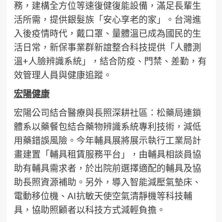
務，建構全方位等速復健復能設備，滿足長輩生
活所需，提供銀髮族「安心享老的家」。台灣進
入後疫情時代，戴口罩、量體溫已成為國民的生
活日常，新保事業群新誼整合科技提供「人體測
溫+人臉辨識系統」，結合防疫、門禁、差勤，有
效管理人員與健康追蹤。
宏陽健康
宏陽公司結合醫療與長照深耕社區：松藥局連鎖
體系以藥餐包結合藥物辨識系統專利技術，減低
用藥錯誤風險。今年輔具展將展示執行工業局計
畫建置「輔具租賃服務平台」，由輔具相談員協
助有輔具需求者，於出院前選擇適配的輔具及協
助長照資源補助。另外，導入智能減壓氣墊床、
電動移位機、AI抗敏天使空氣清靜機等科技輔
具，協助照顧者以科技方式減輕負擔。