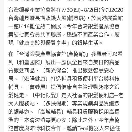
台灣銀髮產業協會將在7/30(四)~8/2(日)參加2020
台灣輔具暨長期照護大展(輔具展)，於南港展覽館
一館I416攤位熱鬧開展，今年台灣銀髮產業協會
集結七家會員共同聯展，透過不同產業合作，展
現「健康高齡與優質享老」的銀髮生活。
在「台灣銀髮產業協會館(產協館)」參觀者可以看
到〔和豐國際〕展出一應俱全且來自美日的高品
質銀髮商品、〔新光保全〕推出銀髮智慧安心
居、〔宏陽健康〕打造輔具租賃便利平台與科技
輔具、〔耆妙屋〕提倡健康自主管理動起來之銀
髮健走、〔中化銀髮〕走入社區的銀髮便利店─老
大人服務站、〔多扶假期〕專業規劃與品質細緻
的銀髮遊、〔高城輔具〕輔具租賃服務採用高標
準的日本清潔消毒更心安；除此之外，今年產協
館首度與沛博科技合作，邀請Temi機器人來擔任