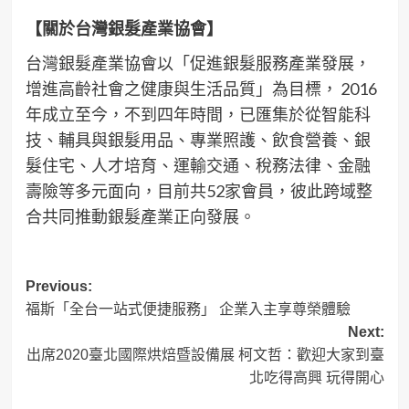
【關於台灣銀髮產業協會】
台灣銀髮產業協會以「促進銀髮服務產業發展，
增進高齡社會之健康與生活品質」為目標， 2016
年成立至今，不到四年時間，已匯集於從智能科
技、輔具與銀髮用品、專業照護、飲食營養、銀
髮住宅、人才培育、運輸交通、稅務法律、金融
壽險等多元面向，目前共52家會員，彼此跨域整
合共同推動銀髮產業正向發展。
Post
Previous:
福斯「全台一站式便捷服務」 企業入主享尊榮體驗
navigation
Next:
出席2020臺北國際烘焙暨設備展 柯文哲：歡迎大家到臺
北吃得高興 玩得開心