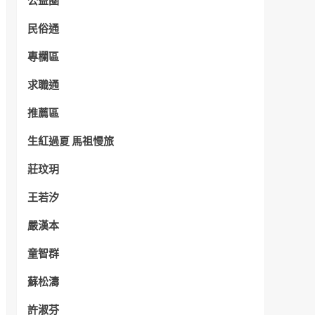
公益圈
民俗通
專欄區
求職通
推薦區
生紅過夏 馬祖慢旅
莊玟玥
王若汐
嚴漢本
童智群
蘇松濤
許淑芬