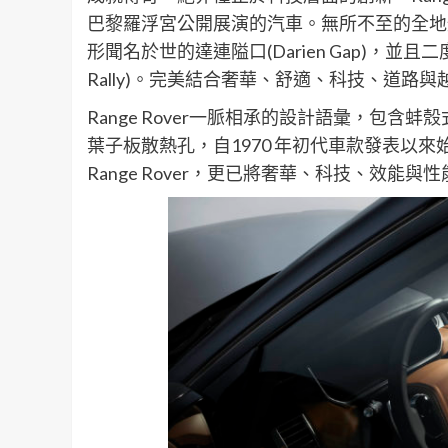
巴黎羅浮宮公開展演的汽車。無所不至的全地形性
形聞名於世的達連隘口(Darien Gap)，並且二
Rally)。完美結合奢華、舒適、科技、道
Range Rover一脈相承的設計語彙，包
葉子板散熱孔，自1970 年初代車款發表以
Range Rover，更已將奢華、科技、效能