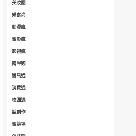
美妝圈
樂食尚
動漫瘋
電影瘋
影視瘋
兩岸觀
醫訊通
消費通
校園通
話創作
電競場