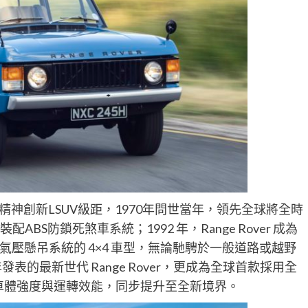
以先驅精神創新LSUV級距，1970年問世當年，領先全球將全時
ABS防鎖死煞車系統；1992 年，Range Rover 成為
壓懸吊系統的 4×4 車型，無論馳騁於一般道路或越野
表的最新世代 Range Rover，更成為全球首款採用全
、車體強度與運轉效能，同步提升至全新境界。