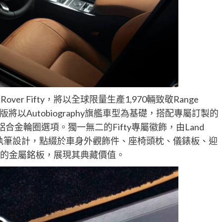
er Fifty，將以全球限量生產1,970輛致敬Range
fty限量版將以Autobiography旗艦車型為基礎，搭配專屬訂製的
合金輪圈選項。獨一無二的Fifty專屬徽飾，由Land
n OBE親自執筆設計，點綴於車身外觀飾件、座椅頭枕、儀錶板、迎
產編號的金屬銘板，展現其典藏價值。