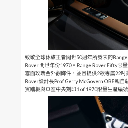
致敬全球休旅王者問世50週年所發表的Range Rov
Rover 問世年份1970。Range Rover Fi
霧面玫瑰金外觀飾件，並且提供2款專屬22吋鋁
Rover設計長Prof Gerry McGover
賓踏板與車室中央刻印1 of 1970限量生