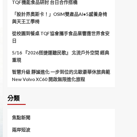
TQF機能食品研討 台日合作搭橋
「設計界奧斯卡！」OSIM雙產品AI•5感養身椅
與天王工學椅
從校園到餐桌 TQF協會攜手食品業響應世界食安
日
5/16 『2026搭捷運聽民歌』 北流戶外空間 經典
重現
智慧升級 靜謐進化 一步到位的北歐豪華休旅典範
New Volvo XC60 開啟無限進化旅程
分類
焦點新聞
兩岸短波