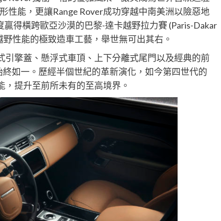
能，更讓Range Rover成功穿越中南美洲以險惡地
度贏得橫跨歐亞沙漠的巴黎-達卡越野拉力賽 (Paris-Dakar
路與越野性能的極致造車工藝，舉世無可出其右。
含蚌殼式引擎蓋、懸浮式車頂、上下分離式尾門以及經典的前
來始終如一。歷經半個世紀的革新演化，如今第四世代的
與性能，提升至前所未有的至高境界。