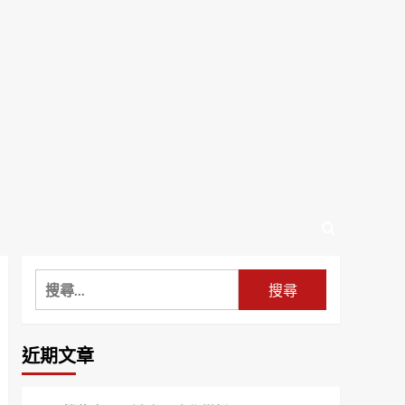
搜
尋
關
鍵
近期文章
字: