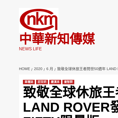
Skip
to
content
中華新知傳媒
NEWS LIFE
HOME
2020
6 月
致敬全球休旅王者問世50週年 LAND R
車壇誌
莊玟玥
嚴漢本
童智群
致敬全球休旅王
LAND ROVER