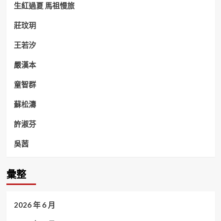
生紅過夏 馬祖慢旅
莊玟玥
王若汐
嚴漢本
童智群
蘇松濤
許淑芬
吳茜
彙整
2026 年 6 月