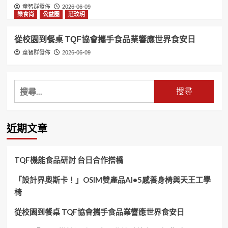
童智群發佈
2026-06-09
樂食尚
公益圈
莊玟玥
從校園到餐桌 TQF協會攜手食品業響應世界食安日
童智群發佈
2026-06-09
搜
尋
關
鍵
近期文章
字:
TQF機能食品研討 台日合作搭橋
「設計界奧斯卡！」OSIM雙產品AI•5感養身椅與天王工學
椅
從校園到餐桌 TQF協會攜手食品業響應世界食安日