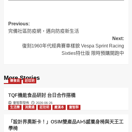
Post
Previous:
完備社區防疫網，邁向防疫新生活
navigation
Next:
復刻1960年代經典賽車樣貌 Vespa Sprint Racing
Sixties特仕版 限時預購開跑中
More Stories
樂食尚
莊玟玥
TQF機能食品研討 台日合作搭橋
童智群發佈
2026-06-26
生活樂
消費通
莊玟玥
嚴漢本
童智群
「設計界奧斯卡！」OSIM雙產品AI•5感養身椅與天王工
學椅