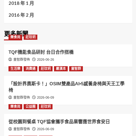
2018 年 1 月
2016 年 2 月
更多新聞
樂食尚
莊玟玥
TQF機能食品研討 台日合作搭橋
童智群發佈
2026-06-26
生活樂
消費通
莊玟玥
嚴漢本
童智群
「設計界奧斯卡！」OSIM雙產品AI•5感養身椅與天王工學
椅
童智群發佈
2026-06-09
樂食尚
公益圈
莊玟玥
從校園到餐桌 TQF協會攜手食品業響應世界食安日
童智群發佈
2026-06-09