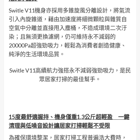
Switle V11機身亦採用多錐旋風分離設計，將氣流
引入內旋錐道，藉由加速度將細微顆粒與雜質自
空氣中分離並直接甩入塵桶，不造成環境二次汙
染；且無須更換濾網，仍可維持永不減弱的
20000Pa超強勁吸力，輕鬆為消費者創造健康、
純淨的生活環境品質。
Switle V11高續航力強搭永不減弱強勁吸力，是民
眾居家打掃的最佳幫手。
15
度最舒適握持、機身僅重
1.3
公斤超輕盈 一鍵
清理與低噪音設計讓居家打掃輕鬆不受限
為確保環境整潔，居家打掃工程普遍浩大費時，