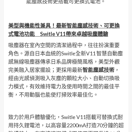
能塵感技術更搭載可更換式電池。
美型與機能性兼具！最新智能塵感技術、可更換
式電池功能
Switle V11
帶來卓越吸塵體驗
吸塵器在室內空間的清潔過程中，往往扮演重要
角色。源自日本血統的Switle全新V11 智慧自動塵
感無線吸塵器傳承日系品牌極簡風格，美型外觀
完美融入居家擺設；更採用最新
智能塵感技術
，
經由光感偵測吸入灰塵的顆粒大小、自動切換吸
力模式，有效維持電力及使用時間之間的最佳平
衡，不用動腦也能使打掃效率最佳化。
致力於用戶體驗優化，Switle V11搭載可替換式耐
用持久鋰電池，以高容量2200mA打造70分鐘的超