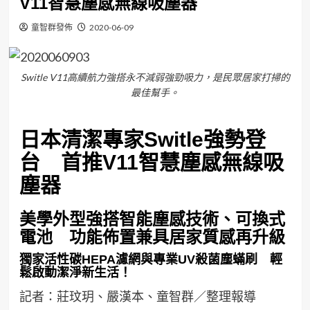
V11智慧塵感無線吸塵器
童智群發佈
2020-06-09
Switle V11高續航力強搭永不減弱強勁吸力，是民眾居家打掃的
最佳幫手。
日本清潔專家
Switle
強勢登
台 首推
V11
智慧塵感無線吸
塵器
美學外型強搭智能塵感技術、可換式
電池 功能佈置兼具居家質感再升級
獨家活性碳HEPA濾網與專業UV殺菌塵蟎刷 輕
鬆啟動潔淨新生活！
記者：莊玟玥、嚴漢本、童智群／整理報導