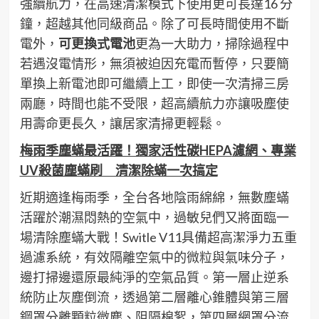
強續航力，在高速清潔模式下使用更可長達16 分
鐘，超越其他同級商品。除了可長時間使用不斷
電外，
可更換式電池
更為一大助力，掃除過程中
若遇沒電情形，無須被迫因充電而暫停，只要簡
單換上新電池即可繼續上工，即使一次清掃三房
兩廳，時間也能不受限，超高續航力亦讓吸塵使
用壽命更長久，讓居家清掃更輕鬆。
梅雨季塵蟎最活躍！獨家活性碳
HEPA
濾網、專業
UV
殺菌塵蟎刷 清潔除蟎一次搞定
近期適逢梅雨季，全台各地陰雨綿綿，無數塵蟎
活躍於潮濕悶熱的空氣中，過敏兒們又將面臨一
場清除塵蟎大戰！Switle V11具備超高潔淨力五重
過濾系統，有效隔離空氣中的微粒與氣味分子，
邊打掃邊還原最純淨的空氣品質。第一層止逆系
統防止灰塵倒流，透過第二層離心錐體與第三層
鋼罩分離顆粒微塵、阻隔棉絮，第四層網罩分流