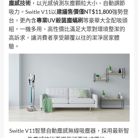
塵感技術
，以光感偵測灰塵顆粒大小、自動調節
吸力。Switle V11以
建議售價僅
NT$11,800
強勢登
台，更內含
專業
UV
殺菌塵蟎刷
等豪華大全配吸頭
組，一機多用、高性價比滿足大眾對環境整潔的
高訴求，讓消費者享受顛覆以往的潔淨居家體
驗。
Switle V11智慧自動塵感無線吸塵器，採用最新智