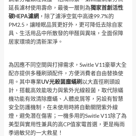
延長濾材使用壽命，最後一層則為
獨家首創活性
碳
HEPA
濾網
，除了濾淨空氣中高達99.7%的
PM2.5，讓睡眠品質更好外，更可降低去除自家
具、生活用品中所散發的甲醛與異味，全面保障
居家環境的清新潔淨。
為因應不同空間與打掃需求，Switle V11豪華大全
配亦提供多種刷頭配件，方便消費者自由替換使
用。其中專業
UV
光殺菌塵蟎刷
以大直徑刷頭設
計，搭載高效能吸力與紫外光線殺菌，取代除蟎
機功能有效清除塵蟎、人體皮屑等，另設有智慧
安全防護機制，在未使用時將自動關閉紫外線
燈，避免潛在傷害；一機多用的Switle V11除了為
美型與實用性兼具的高CP值家電首選，更是梅雨
季過敏兒的一大救星！