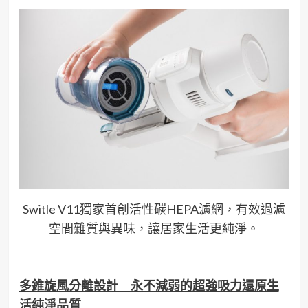
Switle V11獨家首創活性碳HEPA濾網，有效過濾
空間雜質與異味，讓居家生活更純淨。
多錐旋風分離設計 永不減弱的超強吸力還原生
活純淨品質