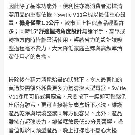
因此除了基本功能外，便利性亦為消費者選擇清
潔用品的重要依據。Switle V11全機以最佳重心設
置，
機身僅重
1.3
公斤
，較市面上相似產品輕盈許
多；同時
15°
舒適握持角度設計
無論單手、高舉或
轉換方向時皆能靈活使用，輕鬆省力的設計讓吸
塵過程毫不費力，大大降低家庭主婦與高頻率清
潔使用者的負擔。
掃除後在精力消耗殆盡的狀態下，令人最害怕的
莫過於需額外耗費更多力氣清潔大型電器。Switle
V11採用可拆式集塵盒，只要按下一鍵即可輕鬆倒
出所有髒污，更可直接將集塵盒拆下水洗，維護
產品乾淨與環境整潔同等方便容易。此外，產品
雖擁有超強吸力，卻僅釋放最低67分貝聲響，噪
音值低於同類型產品，晚上打掃也不憂心太擾