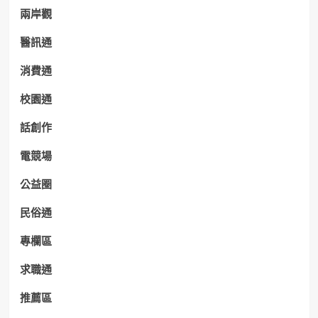
兩岸觀
醫訊通
消費通
校園通
話創作
電競場
公益圈
民俗通
專欄區
求職通
推薦區