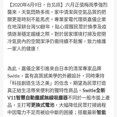
【2020年6月9日，台北訊】六月正值梅雨季強烈
襲來，天氣悶熱多雨，家中清潔與空氣品質的把
關更是時刻不能馬虎。專業家電代理商嘉儀企業
在地深耕台灣50餘年，貼心提醒民眾於換季及疫
情逐漸穩定趨緩之際，對於居家環境打掃及密閉
冷氣房內的空間潔淨仍需持續不鬆懈，致力維護
一家人的健康！
為此，嘉儀企業引進來自日本的清潔專家品牌
Switle，富有高質感美學的外觀設計，同時秉持
「科技創造生活之美」的信念，期望為民眾打造
真正給生活帶來便利的獨特性商品。
Switle
全新
V11
智慧自動塵感無線吸塵器
不同於一般市面上產
品，主打
可更換式電池
，大幅降低民眾打掃過程
中因電力不足而被迫中斷的困擾；搭載最新
智能