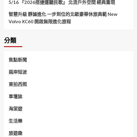
5/16 『2026搭捷運聽民歌』 北流戶外空間 經典重現
智慧升級 靜謐進化 一步到位的北歐豪華休旅典範 New
Volvo XC60 開啟無限進化旅程
分類
焦點新聞
兩岸短波
東拍西照
車壇誌
海棠遊
生活樂
旅遊趣