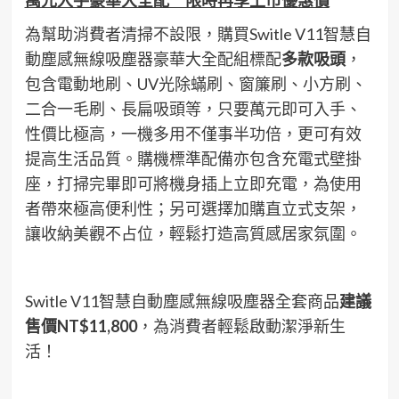
為幫助消費者清掃不設限，購買Switle V11智慧自
動塵感無線吸塵器豪華大全配組標配
多款吸頭
，
包含電動地刷、UV光除蟎刷、窗簾刷、小方刷、
二合一毛刷、長扁吸頭等，只要萬元即可入手、
性價比極高，一機多用不僅事半功倍，更可有效
提高生活品質。購機標準配備亦包含充電式壁掛
座，打掃完畢即可將機身插上立即充電，為使用
者帶來極高便利性；另可選擇加購直立式支架，
讓收納美觀不占位，輕鬆打造高質感居家氛圍。
Switle V11智慧自動塵感無線吸塵器全套商品
建議
售價
NT$11,800
，為消費者輕鬆啟動潔淨新生
活！