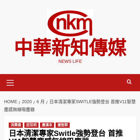
Skip
to
content
中華新知傳媒
NEWS LIFE
Primary
Menu
HOME
2020
6 月
日本清潔專家SWITLE強勢登台 首推V11智慧
塵感無線吸塵器
消費通
莊玟玥
嚴漢本
童智群
日本清潔專家Switle強勢登台 首推