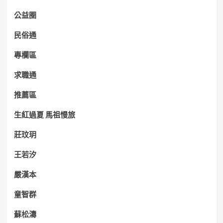
公益圈
民俗通
專欄區
求職通
推薦區
生紅過夏 馬祖慢旅
莊玟玥
王若汐
嚴漢本
童智群
蘇松濤