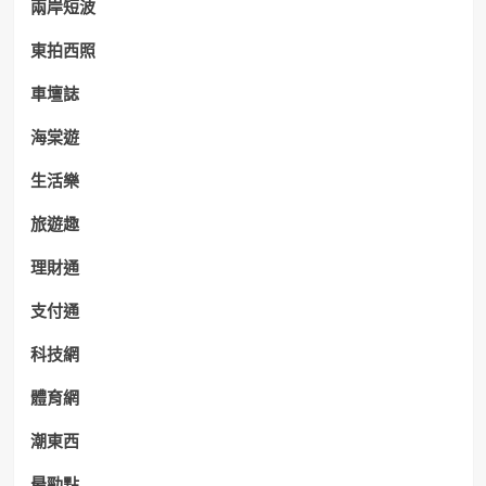
兩岸短波
東拍西照
車壇誌
海棠遊
生活樂
旅遊趣
理財通
支付通
科技網
體育網
潮東西
最勁點