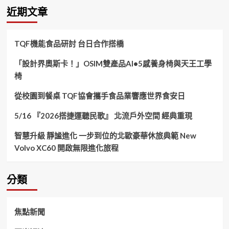
鍵
近期文章
字:
TQF機能食品研討 台日合作搭橋
「設計界奧斯卡！」OSIM雙產品AI•5感養身椅與天王工學
椅
從校園到餐桌 TQF協會攜手食品業響應世界食安日
5/16 『2026搭捷運聽民歌』 北流戶外空間 經典重現
智慧升級 靜謐進化 一步到位的北歐豪華休旅典範 New
Volvo XC60 開啟無限進化旅程
分類
焦點新聞