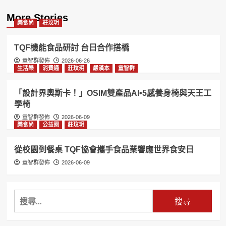
More Stories
樂食尚
莊玟玥
TQF機能食品研討 台日合作搭橋
童智群發佈
2026-06-26
生活樂
消費通
莊玟玥
嚴漢本
童智群
「設計界奧斯卡！」OSIM雙產品AI•5感養身椅與天王工
學椅
童智群發佈
2026-06-09
樂食尚
公益圈
莊玟玥
從校園到餐桌 TQF協會攜手食品業響應世界食安日
童智群發佈
2026-06-09
搜
尋
關