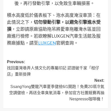
後，再行發動引擎，以免致生車輛損害。
積水高度低於儀表板下、泡水高度淹沒車頂：在
此情況之下，
切勿發動引擎，以避免引擎進水受
損
，立即請原廠協助拖吊將愛車拖離淹水區並回
廠進行檢修。若欲瞭解LUXGEN汽車生活館及服
務廠據點，請至
LUXGEN
官網查詢。
Post
Previous:
找回臺灣巷弄人情文化的專屬印記 認證破千家「柑仔
navigation
店」重新掛牌
Next:
SsangYong雙龍汽車夏季健檢6/1開跑！免費20項冷氣
空調健檢，再送全車臭氧消毒，參加官方社團競賽再抽
Nespresso咖啡機！