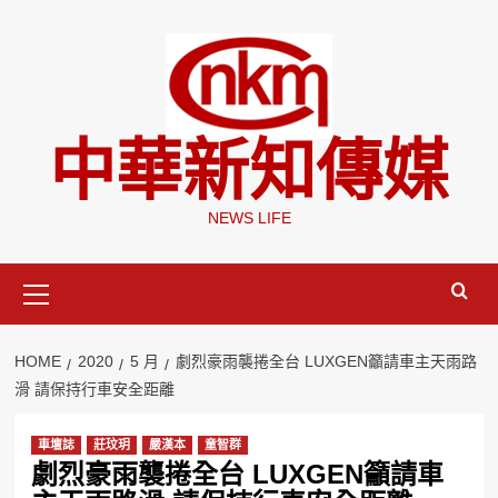
Skip
to
content
中華新知傳媒
NEWS LIFE
Primary
Menu
HOME
2020
5 月
劇烈豪雨襲捲全台 LUXGEN籲請車主天雨路
滑 請保持行車安全距離
車壇誌
莊玟玥
嚴漢本
童智群
劇烈豪雨襲捲全台 LUXGEN籲請車