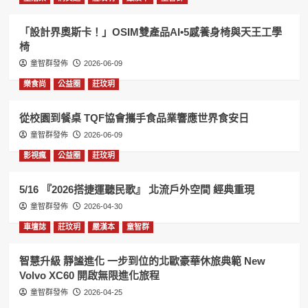
「設計界奧斯卡！」OSIM雙產品AI•5感養身椅與天王工學
椅
童智群發佈
2026-06-09
樂食尚
公益圈
莊玟玥
從校園到餐桌 TQF協會攜手食品業響應世界食安日
童智群發佈
2026-06-09
影視瘋
公益圈
莊玟玥
5/16 『2026搭捷運聽民歌』 北流戶外空間 經典重現
童智群發佈
2026-04-30
車壇誌
莊玟玥
嚴漢本
童智群
智慧升級 靜謐進化 一步到位的北歐豪華休旅典範 New
Volvo XC60 開啟無限進化旅程
童智群發佈
2026-04-25