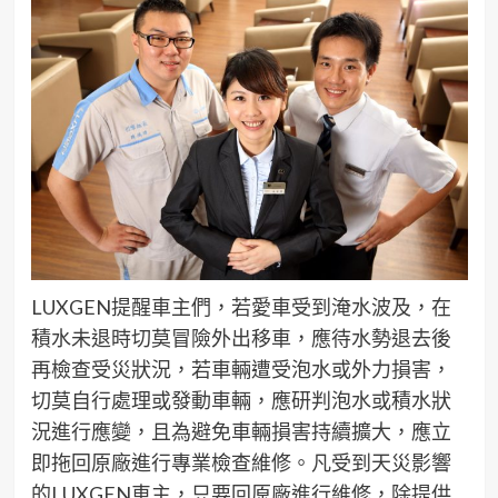
LUXGEN提醒車主們，若愛車受到淹水波及，在
積水未退時切莫冒險外出移車，應待水勢退去後
再檢查受災狀況，若車輛遭受泡水或外力損害，
切莫自行處理或發動車輛，應研判泡水或積水狀
況進行應變，且為避免車輛損害持續擴大，應立
即拖回原廠進行專業檢查維修。凡受到天災影響
的LUXGEN車主，只要回原廠進行維修，除提供