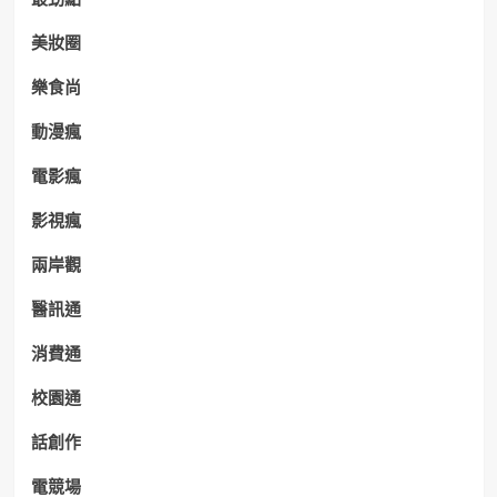
美妝圈
樂食尚
動漫瘋
電影瘋
影視瘋
兩岸觀
醫訊通
消費通
校園通
話創作
電競場