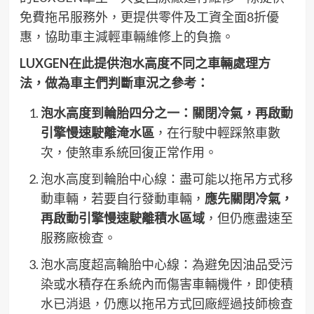
免費拖吊服務外，更提供零件及工資全面8折優
惠，協助車主減輕車輛維修上的負擔。
LUXGEN
在此提供泡水高度不同之車輛處理方
法，做為車主們判斷車況之參考：
泡水高度到輪胎四分之一：關閉冷氣，再啟動
引擎慢速駛離淹水區
，在行駛中輕踩煞車數
次，使煞車系統回復正常作用。
泡水高度到輪胎中心線：盡可能以拖吊方式移
動車輛，若要自行發動車輛，
應先關閉冷氣，
再啟動引擎慢速駛離積水區域
，但仍應盡速至
服務廠檢查。
泡水高度超高輪胎中心線：為避免因油品受污
染或水積存在系統內而傷害車輛機件，即使積
水已消退，仍應以拖吊方式回廠經過技師檢查