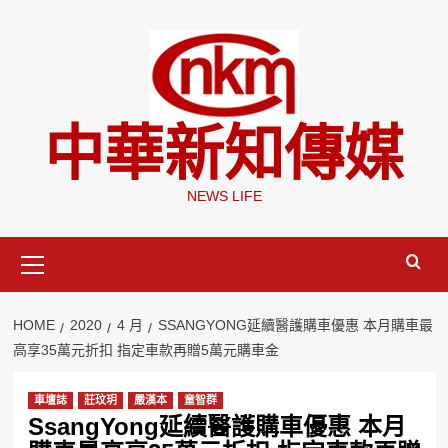
Skip
to
content
中華新知傳媒
NEWS LIFE
Primary
Menu
HOME
2020
4 月
SSANGYONG延續醫護購車優惠 本月購車最
高享35萬元折扣 指定車款再贈5萬元購車金
車壇誌
莊玟玥
嚴漢本
童智群
SsangYong延續醫護購車優惠 本月