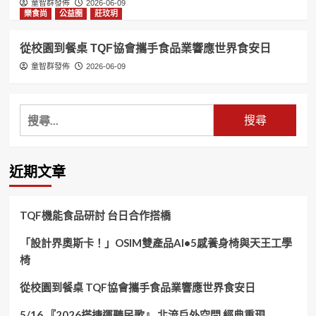
童智群發佈
2026-06-09
樂食尚
公益圈
莊玟玥
從校園到餐桌 TQF協會攜手食品業響應世界食安日
童智群發佈
2026-06-09
搜
尋
關
鍵
近期文章
字:
TQF機能食品研討 台日合作搭橋
「設計界奧斯卡！」OSIM雙產品AI•5感養身椅與天王工學
椅
從校園到餐桌 TQF協會攜手食品業響應世界食安日
5/16 『2026搭捷運聽民歌』 北流戶外空間 經典重現