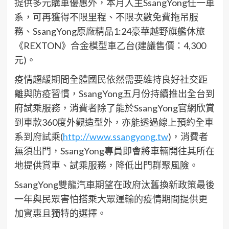
提供多元購車優惠外，本月入主SsangYong任一車
系，可再獲得不限里程、不限次數免費拖吊服
務、SsangYong原廠精品1:24豪華越野旗艦休旅
《REXTON》合金模型車乙台(建議售價：4,300
元)。
疫情趨緩期間全體國民依然需要維持良好社交距
離與防疫習慣，SsangYong五月份持續推出全台到
府試乘服務，消費者除了能於SsangYong官網欣賞
到車款360度外觀造型外，亦能透過線上預約全車
系到府試乘(
http://www.ssangyong.tw
)，消費者
無須出門，SsangYong專員即會將車輛開往其所在
地提供賞車、試乘服務，降低出門群聚風險。
SsangYong雙龍汽車期望在政府汰舊換新政策最後
一年與民眾害怕搭乘大眾運輸的疫情期間提供更
加實惠且獨特的選擇。