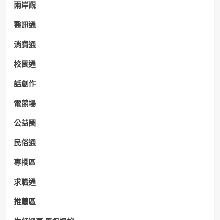
兩岸觀
醫訊通
消費通
校園通
話創作
電競場
公益圈
民俗通
專欄區
求職通
推薦區