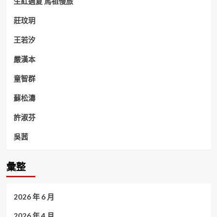
生紅過夏 馬祖慢旅
莊玟玥
王若汐
嚴漢本
童智群
蘇松濤
許淑芬
吳茜
彙整
2026 年 6 月
2026 年 4 月