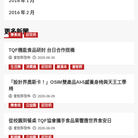
2018 年 1 月
2016 年 2 月
更多新聞
樂食尚
莊玟玥
TQF機能食品研討 台日合作搭橋
童智群發佈
2026-06-26
生活樂
消費通
莊玟玥
嚴漢本
童智群
「設計界奧斯卡！」OSIM雙產品AI•5感養身椅與天王工學
椅
童智群發佈
2026-06-09
樂食尚
公益圈
莊玟玥
從校園到餐桌 TQF協會攜手食品業響應世界食安日
童智群發佈
2026-06-09
影視瘋
公益圈
莊玟玥