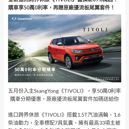
購車享50萬0利率，再贈原廠擾流板尾翼套件！
五月份入主SsangYong《TIVOLI》，享50萬0利率
購車分期優惠，原廠擾流板尾翼套件加碼送給你
進口跨界休旅《TIVOLI》搭載1.5T汽油渦輪、1.6
柴油動力，全車標配7具氣囊、擁有最高33項主被