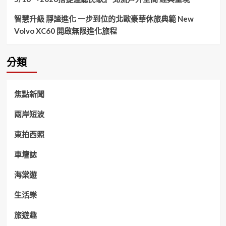
智慧升級 靜謐進化 一步到位的北歐豪華休旅典範 New
Volvo XC60 開啟無限進化旅程
分類
焦點新聞
兩岸短波
東拍西照
車壇誌
海棠遊
生活樂
旅遊趣