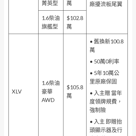
菁英型
萬
廠擾流板尾翼
1.6柴油
$102.8
旗艦型
萬
• 舊換新100.8
萬
• 50萬0利率
• 5年10萬公
里原廠保固
1.6柴油
$105.8
XLV
豪華
• 入主贈 當年
萬
AWD
度領牌規費，
強制險
• 入主 即贈抬
頭顯示器及行