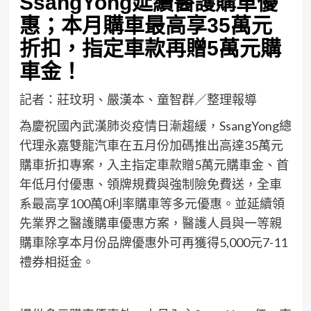
SsangYong延續醫護購車優
惠；本月購車最高享35萬元
折扣，指定車款再贈5萬元購
車金！
記者：莊玟玥、嚴漢本、童智群／整理報導
為慶祝國內武漢肺炎疫情日漸趨緩，SsangYong總
代理永嘉雙龍汽車在五月份加碼推出高達35萬元
購車折扣專案，入主指定車款贈5萬元購車金、首
年低月付優惠、領牌規費與強制險免費送，全車
系最高享100萬0利率購車等多元優惠。並延續領
先業界之醫護購車優惠方案，醫護人員與一等親
購車除享本月份品牌優惠外可再獲得5,000元7-11
禮券相挺金。