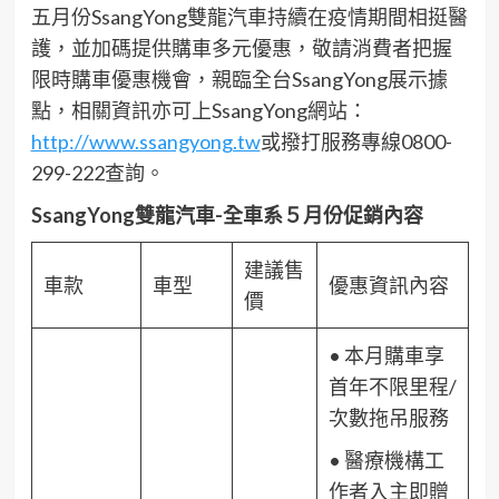
五月份SsangYong雙龍汽車持續在疫情期間相挺醫
護，並加碼提供購車多元優惠，敬請消費者把握
限時購車優惠機會，親臨全台SsangYong展示據
點，相關資訊亦可上SsangYong網站：
http://www.ssangyong.tw
或撥打服務專線0800-
299-222查詢。
SsangYong
雙龍汽車-全車系５月份促銷內容
建議售
車款
車型
優惠資訊內容
價
• 本月購車享
首年不限里程/
次數拖吊服務
• 醫療機構工
作者入主即贈