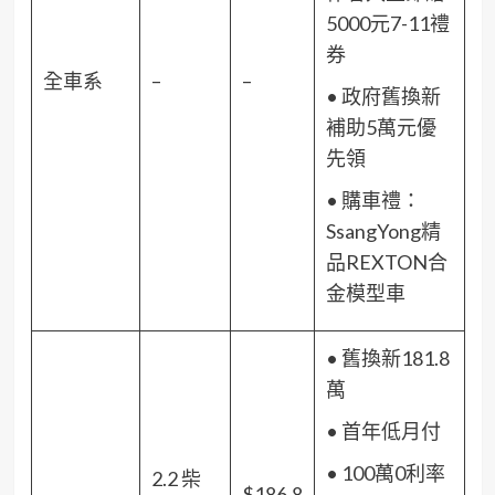
5000元7-11禮
券
全車系
–
–
• 政府舊換新
補助5萬元優
先領
• 購車禮：
SsangYong精
品REXTON合
金模型車
• 舊換新181.8
萬
• 首年低月付
• 100萬0利率
2.2 柴
$186.8