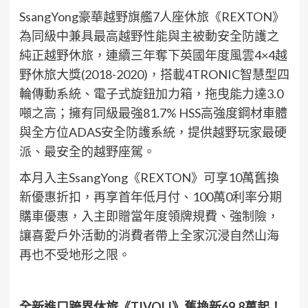
SsangYong豪華越野旗艦7人座休旅《REXTON》
為同級中兼具最高越野性能與主被動安全防護之
純正越野休旅，連續三年奪下英國年度風雲4×4越
野休旅大獎(2018-2020)，搭載4TRONIC智慧型四
輪傳動系統、電子式旋鈕加力箱，拖曳能力達3.0
噸之高；擁有同級最強81.7% HSS高強度鋼材車體
與全方位ADAS安全防護系統，提供越野玩家最硬
派、最安全的越野座駕。
本月入主SsangYong《REXTON》可享10萬舊換
新優惠折扣，再享首年低月付、100萬0利率分期
購車優惠，入主即贈當年度領牌規費、強制險，
讓喜愛戶外活動的消費者帶上全家沉浸自然山海
再也不受地形之限。
全新進口跨界休旅《TIVOLI》舊換新69.8萬起！