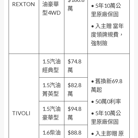
REXTON
油豪華
• 5年10萬公
萬
型4WD
里原廠保固
• 入主贈 當年
度領牌規費，
強制險
1.5汽油
$74.8
經典型
萬
• 舊換新69.8
1.5汽油
$82.8
萬起
菁英型
萬
• 50萬0利率
1.5汽油
$94.8
TIVOLI
• 5年10萬公
豪華型
萬
里原廠保固
1.6柴油
$88.8
• 入主即贈 原