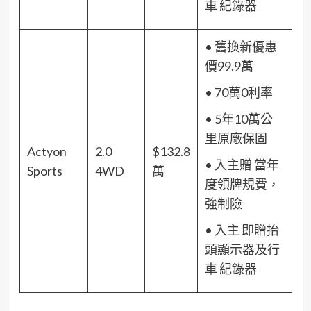
車 紀錄器
• 舊換新優惠
價99.9萬
• 70萬0利率
• 5年10萬公
里原廠保固
Actyon
2.0
$132.8
• 入主贈 當年
Sports
4WD
萬
度領牌規費，
強制險
• 入主 即贈抬
頭顯示器及行
車 紀錄器