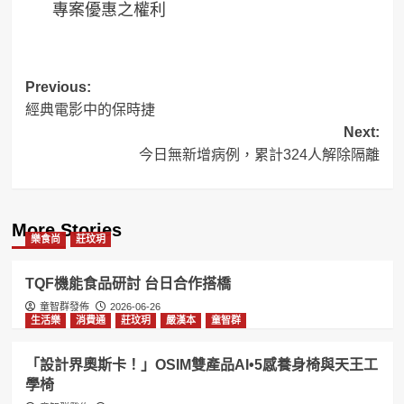
專案優惠之權利
Post
Previous:
經典電影中的保時捷
navigation
Next:
今日無新增病例，累計324人解除隔離
More Stories
樂食尚
莊玟玥
TQF機能食品研討 台日合作搭橋
童智群發佈
2026-06-26
生活樂
消費通
莊玟玥
嚴漢本
童智群
「設計界奧斯卡！」OSIM雙產品AI•5感養身椅與天王工
學椅